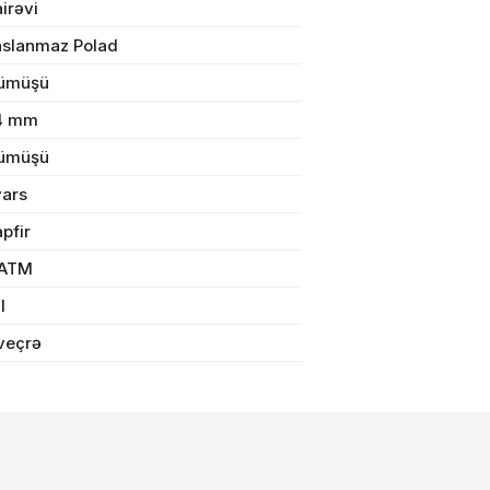
irəvi
aslanmaz Polad
n məbləğ
OK
ümüşü
4 mm
Sifarişi rəsmiləşdir
ümüşü
vars
Alış-verişə davam et
pfir
 ATM
il
veçrə