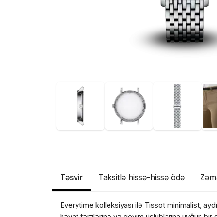
Təsvir
Taksitlə hissə-hissə ödə
Zəm
Everytime kolleksiyası ilə Tissot minimalist, a
həyat tərzlərinə və geyim üslublarına uyğun bir s