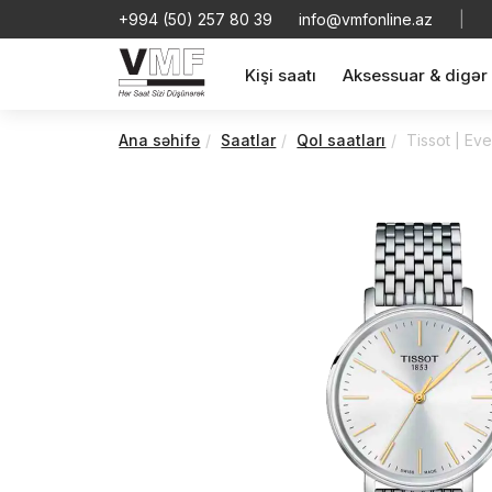
+994 (50) 257 80 39
info@vmfonline.az
|
Kişi saatı
Aksessuar & digər
Ana səhifə
Saatlar
Qol saatları
Tissot | Ev