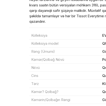
kvars saatın bütün versiyaları möhkəm 316L pa
qarşı dayanıqlı safir şüşəyə malikdir. Müxtəlif 
şəkildə tamamlayır və hər bir Tissot Everyti
qazandırır.
Kolleksiya
E
Məhs
Kolleksiya model
Q
Rəng (Ümumi)
G
Kəmər/Qolbağ Növü
Po
Sif
Növü
Qo
Cins
Q
Məh
Tərz
Kl
End
Kəmər? Qolbağ?
Q
Kəmərin/Qolbağın Rəngi
G
Çat