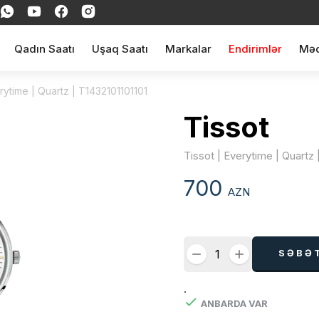
Qadın Saatı
Uşaq Saatı
Markalar
Endirimlər
Məq
erytime | Quartz | T1432101101101
Tissot
Tissot | Everytime | Quartz 
700
AZN
SƏBƏ
.
ANBARDA VAR