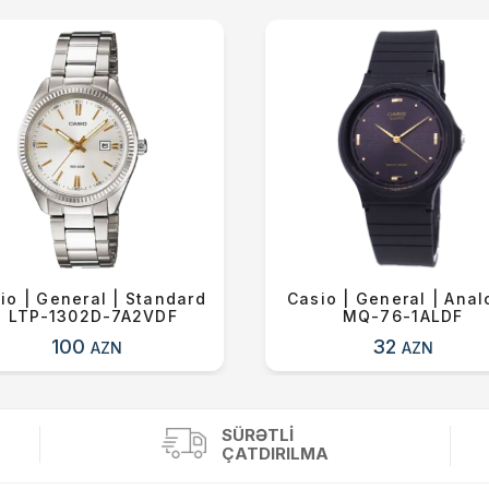
io | General | Standard
Casio | General | Anal
| LTP-1302D-7A2VDF
MQ-76-1ALDF
100
32
AZN
AZN
SÜRƏTLI
ÇATDIRILMA