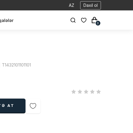
AZ
Daxil ol
alələr
0
| T1432101101101
TƏ AT