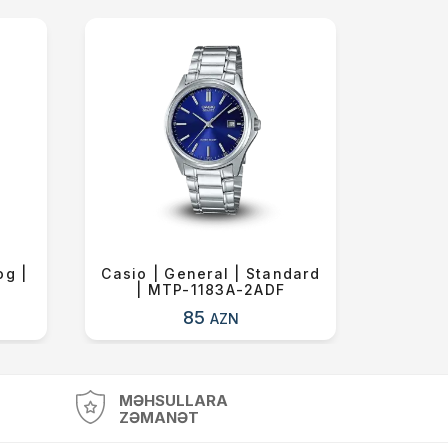
og |
Casio | General | Standard
Long
| MTP-1183A-2ADF
Symph
85
AZN
MƏHSULLARA
ZƏMANƏT