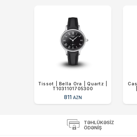
nalog |
Tissot | Bella Ora | Quartz |
Cas
T1031101705300
811
AZN
TƏHLÜKƏSIZ
ÖDƏNIŞ