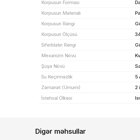
Korpusun Forması
Da
Korpusun Materialı
P
Yeku
Korpusun Rəngi
G
Korpusun Ölçüsü
3
Siferblatın Rəngi
G
Mexanizm Növü
K
Şüşə Növü
Sa
Su Keçirməzlik
5
Zəmanət (Ümumi)
2 
İstehsal Ölkəsi
Is
Digər məhsullar