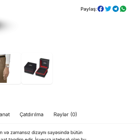
Paylaş:
anət
Çatdırılma
Rəylər (0)
ydın və zamansız dizaynı sayəsində bütün
aat təqdim edir. İsveçrə istehsalı olan bu