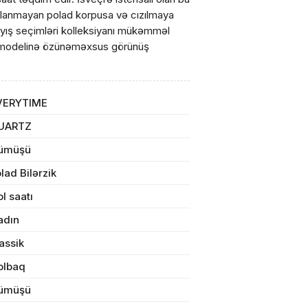
slanmayan polad korpusa və cızılmaya
qayış seçimləri kolleksiyanı mükəmməl
me modelinə özünəməxsus görünüş
VERYTIME
ul(lar) səbətə əlavə edildi
UARTZ
ümüşü
lad Bilərzik
arişin detalları
l saatı
adın
sul toplam
(0)
assik
irim
olbaq
ümüşü
dırılma