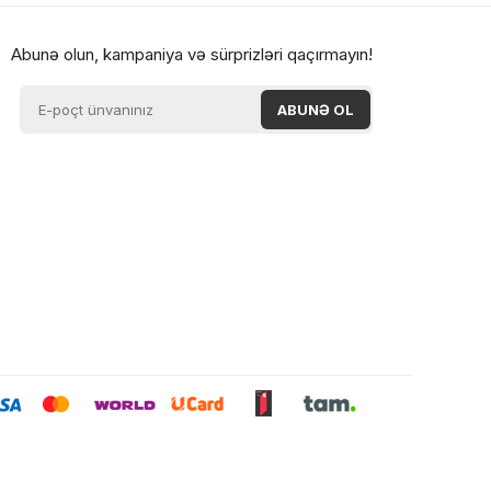
0 ₼
Abunə olun, kampaniya və sürprizləri qaçırmayın!
0 ₼
0 ₼
0 ₼