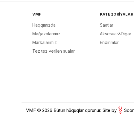
Məh
VMF
KATEQORİYALAR
End
Haqqımızda
Saatlar
Çat
Mağazalarımız
Aksesuar&Digər
Markalarımız
Endirimlər
Tez tez verilən sualar
Yeku
VMF © 2026 Bütün hüquqlar qorunur.
Site by
Scor