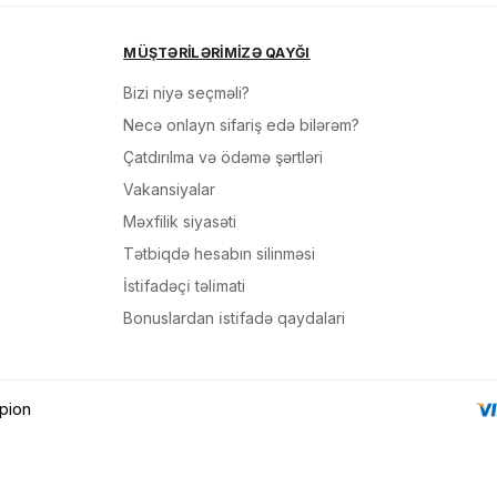
sul toplam
(0)
MÜŞTƏRİLƏRİMİZƏ QAYĞI
irim
Bizi niyə seçməli?
dırılma
Necə onlayn sifariş edə bilərəm?
Çatdırılma və ödəmə şərtləri
OK
Vakansiyalar
n məbləğ
Məxfilik siyasəti
Sifarişi rəsmiləşdir
Tətbiqdə hesabın silinməsi
İsti̇fadəçi̇ təli̇mati
Alış-verişə davam et
Bonuslardan i̇sti̇fadə qaydalari
pion