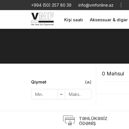
+994 (50) 257 80 39
info@vmfonline.az
|
Kişi saatı
Aksessuar & digər
0 Məhsul
Məhs
Qiymət
(₼)
~
Sif
TƏHLÜKƏSIZ
ÖDƏNIŞ