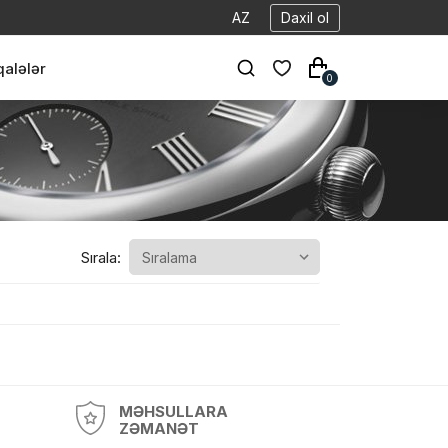
AZ
Daxil ol
alələr
0
Sırala:
MƏHSULLARA
ZƏMANƏT