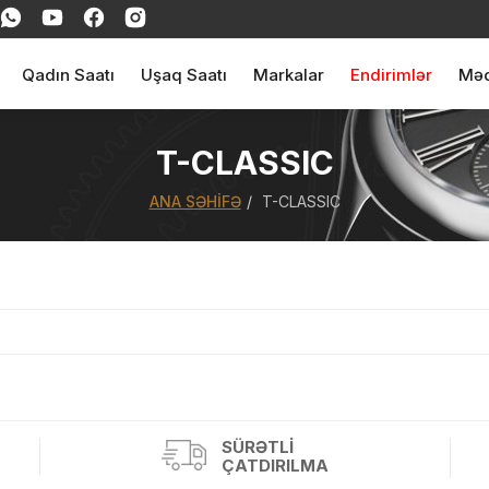
Qadın Saatı
Uşaq Saatı
Markalar
Endirimlər
Məq
T-CLASSIC
ANA SƏHIFƏ
T-CLASSIC
ul(lar) səbətə əlavə edildi
arişin detalları
SÜRƏTLI
ÇATDIRILMA