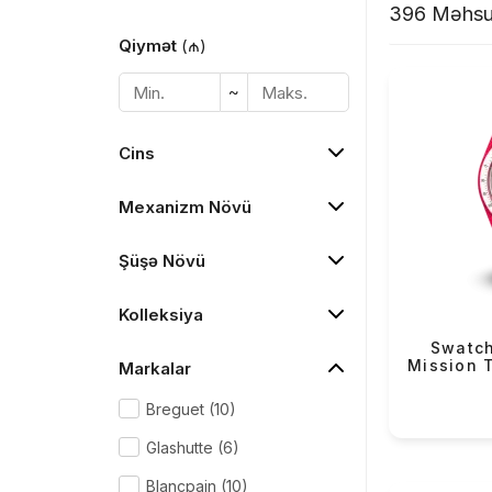
396 Məhsu
Qiymət
(₼)
~
Cins
Mexanizm Növü
Şüşə Növü
Kolleksiya
Swatch
Mission 
Markalar
Breguet (10)
Glashutte (6)
Blancpain (10)