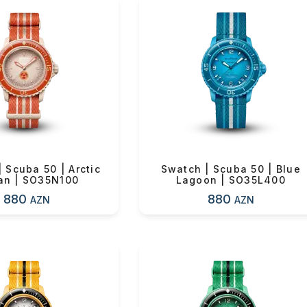
ul(lar) səbətə əlavə edildi
arişin detalları
 Scuba 50 | Arctic
Swatch | Scuba 50 | Blue
an | SO35N100
Lagoon | SO35L400
880
880
AZN
AZN
sul toplam
(0)
irim
dırılma
OK