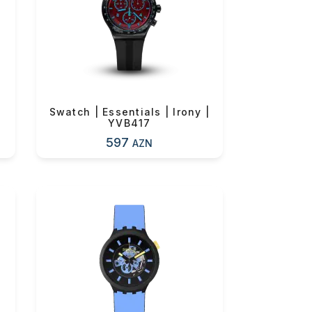
0 ₼
Swatch | Essentials | Irony |
YVB417
597
AZN