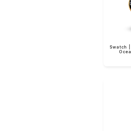
VMF Rover (82)
Yeku
VMF Elli (54)
Lorus (152)
Casio (436)
Longines (122)
Swatch |
Rado (63)
Ocea
Tissot (131)
Hamilton (38)
Certina (84)
Balmain (43)
Swatch (361)
Flik-Flak (85)
The Electricianz (11)