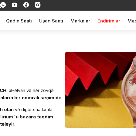
Qadın Saatı
Uşaq Saatı
Markalar
Endirimlər
Məq
CH
, al-əlvan və hər zövqə
anların bir nömrəli seçimidi
r.
tı olan
və digər saatlar ilə
lirium"u bazara təqdim
ələyir.