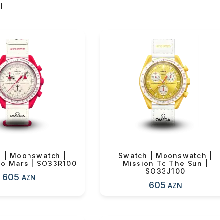
l
 | Moonswatch |
Swatch | Moonswatch |
To Mars | SO33R100
Mission To The Sun |
SO33J100
605
AZN
605
AZN