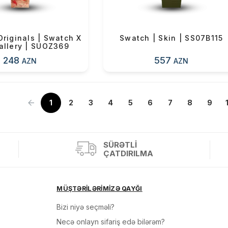
Originals | Swatch X
Swatch | Skin | SS07B115
allery | SUOZ369
248
557
AZN
AZN
1
»
2
3
4
5
6
7
8
9
SÜRƏTLI
ÇATDIRILMA
MÜŞTƏRİLƏRİMİZƏ QAYĞI
Bizi niyə seçməli?
Necə onlayn sifariş edə bilərəm?