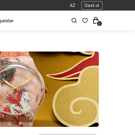
AZ
Daxil ol
alələr
0