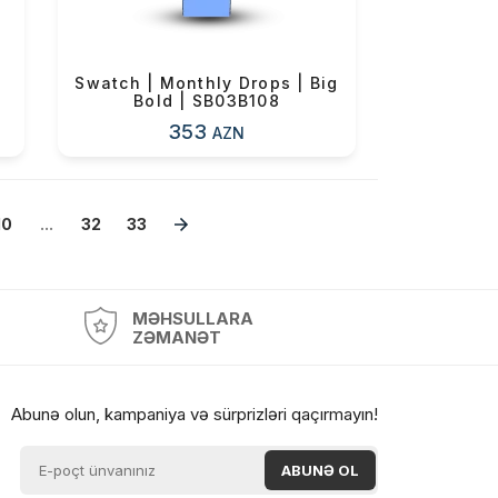
Swatch | Monthly Drops | Big
Bold | SB03B108
353
AZN
10
...
32
33
MƏHSULLARA
ZƏMANƏT
Abunə olun, kampaniya və sürprizləri qaçırmayın!