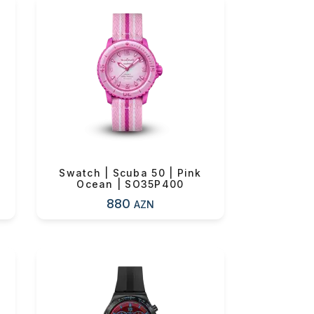
Swatch | Scuba 50 | Pink
Ocean | SO35P400
880
AZN
0 ₼
0 ₼
0 ₼