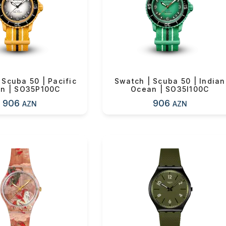
n məbləğ
Sifarişi rəsmiləşdir
Alış-verişə davam et
 Scuba 50 | Pacific
Swatch | Scuba 50 | Indian
n | SO35P100C
Ocean | SO35I100C
906
906
AZN
AZN