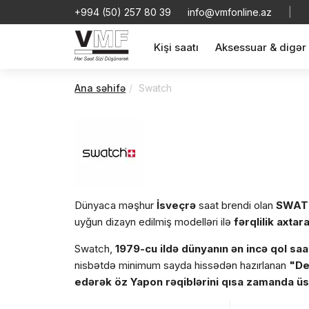
+994 (50) 257 80 39
info@vmfonline.az
|
Kişi saatı
Aksessuar & digər
Ana səhifə
Swatch
Dünyaca məşhur
İsveçrə
saat brendi olan
SWAT
uyğun dizayn edilmiş modelləri ilə
fərqlilik axtar
Swatch,
1979-cu ildə dünyanın ən incə qol saa
nisbətdə minimum sayda hissədən hazırlanan
"De
edərək öz Yapon rəqiblərini
qısa zamanda üst