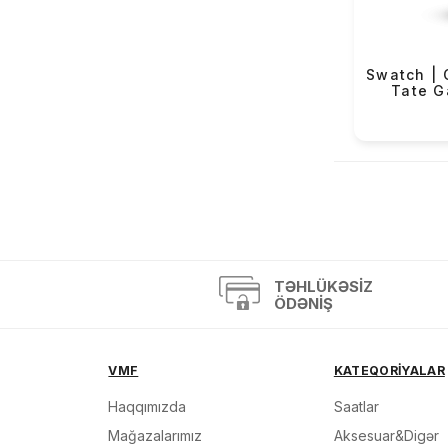
OBaku (68)
Versus (2)
Swatch | 
Mazzucato (3)
Tate G
Casio Exclusive (4)
«
TƏHLÜKƏSIZ
ÖDƏNIŞ
VMF
KATEQORİYALAR
Haqqımızda
Saatlar
Mağazalarımız
Aksesuar&Digər