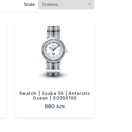
Sırala:
Swatch | Scuba 50 | Antarctic
Ocean | SO35S100
880
AZN