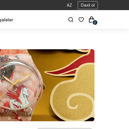
AZ
Daxil ol
alələr
0