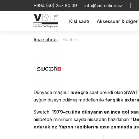
+994 (50) 257 80 39
info@vmfonline.az
|
Kişi saatı
Aksessuar & digər
Ana səhifə
Swatch
Dünyaca məşhur
İsveçrə
saat brendi olan
SWAT
uyğun dizayn edilmiş modelləri ilə
fərqlilik axtar
Swatch,
1979-cu ildə dünyanın ən incə qol saa
nisbətdə minimum sayda hissədən hazırlanan
"De
edərək öz Yapon rəqiblərini
qısa zamanda üst