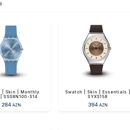
l
 | Skin | Monthly
Swatch | Skin | Essentials 
 | SS08N100-S14
SYXS158
284
394
AZN
AZN