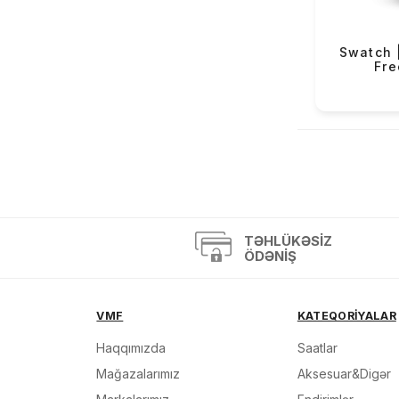
OBaku (68)
Versus (2)
Swatch |
Fre
Mazzucato (3)
Casio Exclusive (4)
«
TƏHLÜKƏSIZ
ÖDƏNIŞ
VMF
KATEQORİYALAR
Haqqımızda
Saatlar
Mağazalarımız
Aksesuar&Digər