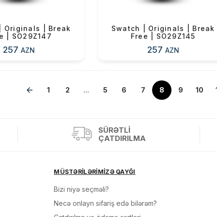
 Originals | Break
Swatch | Originals | Break
e | SO29Z147
Free | SO29Z145
257
257
AZN
AZN
1
»
2
...
5
6
7
8
9
10
SÜRƏTLI
ÇATDIRILMA
MÜŞTƏRİLƏRİMİZƏ QAYĞI
Bizi niyə seçməli?
Necə onlayn sifariş edə bilərəm?