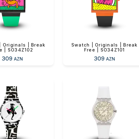
n məbləğ
Sifarişi rəsmiləşdir
Alış-verişə davam et
 Originals | Break
Swatch | Originals | Break
e | SO34Z102
Free | SO34Z101
309
309
AZN
AZN