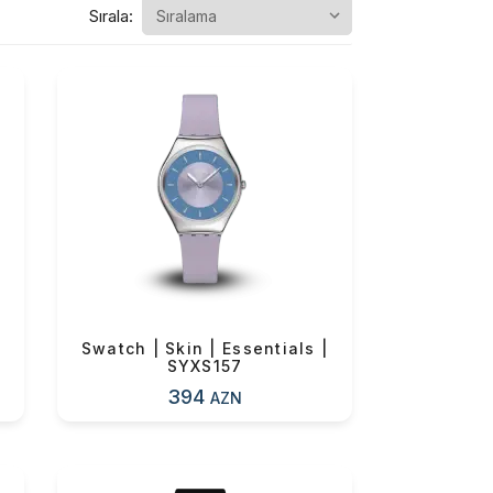
Sırala:
|
Swatch | Skin | Essentials |
SYXS157
394
AZN