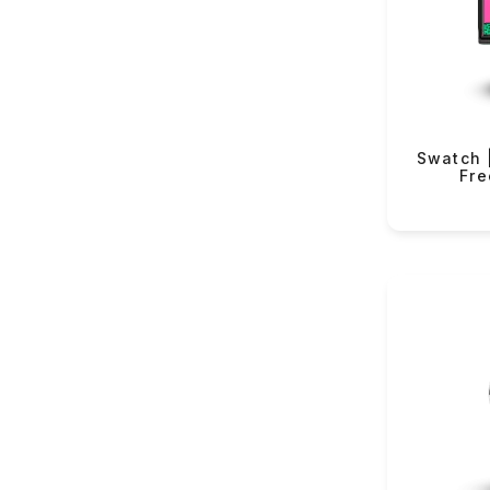
VMF Rover (82)
Yeku
VMF Elli (54)
Lorus (151)
Casio (434)
Longines (122)
Swatch |
Fre
Rado (63)
Tissot (131)
Hamilton (38)
Certina (84)
Balmain (43)
Swatch (361)
Flik-Flak (85)
The Electricianz (11)