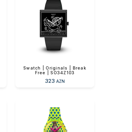
|
Swatch | Originals | Break
Free | SO34Z103
323
AZN
0 ₼
0 ₼
0 ₼