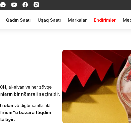
Qadın Saatı
Uşaq Saatı
Markalar
Endirimlər
Məq
CH
, al-əlvan və hər zövqə
anların bir nömrəli seçimidi
r.
tı olan
və digər saatlar ilə
lirium"u bazara təqdim
ələyir.