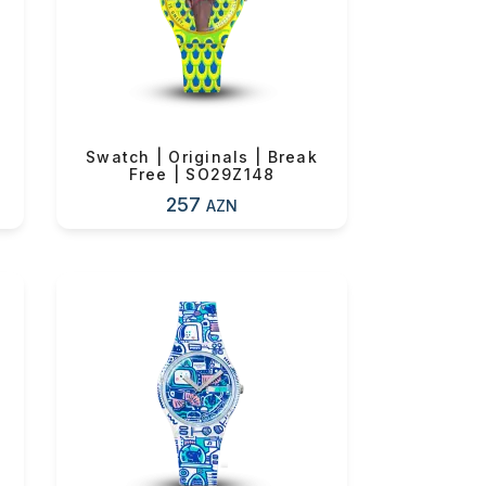
0 ₼
Swatch | Originals | Break
Free | SO29Z148
257
AZN