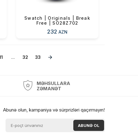
Swatch | Originals | Break
Free | SO28Z702
232
AZN
11
...
32
33
MƏHSULLARA
ZƏMANƏT
Abunə olun, kampaniya və sürprizləri qaçırmayın!