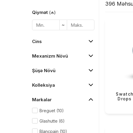
396 Məhsu
Qiymət
(₼)
~
Cins
Mexanizm Növü
Şüşə Növü
Kolleksiya
Swatch
Drops
Markalar
Breguet (10)
Glashutte (6)
Blancpain (10)