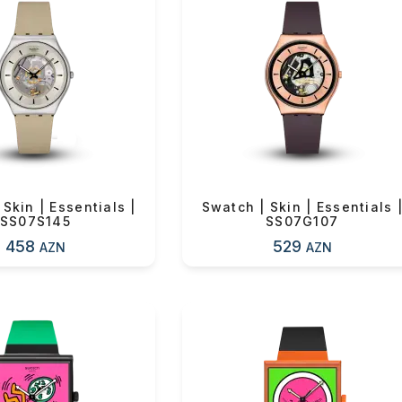
ul(lar) səbətə əlavə edildi
arişin detalları
Skin | Essentials |
Swatch | Skin | Essentials 
SS07S145
SS07G107
458
529
AZN
AZN
sul toplam
(0)
irim
dırılma
OK