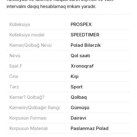
intervalını dəqiq hesablamaq imkanı yaradır.
Kolleksiya
PROSPEX
Kolleksiya model
SPEEDTIMER
Məhsul(lar) səbətə əlavə edildi
Kəmər/Qolbağ Növü
Polad Bilərzik
Növü
Qol saatı
Saat F
Xronoqraf
Sifarişin detalları
Cins
Kişi
Tərz
Sport
0 ₼
Məhsul toplam
(0)
Kəmər? Qolbağ?
Qolbaq
Endirim
0 ₼
Kəmərin/Qolbağın Rəngi
Gümüşü
Korpusun Forması
Dairəvi
Çatdırılma
0 ₼
Korpusun Materialı
Paslanmaz Polad