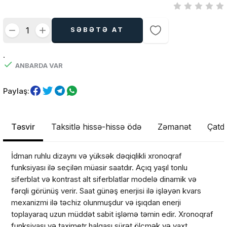
SƏBƏTƏ AT
.
ANBARDA VAR
Paylaş:
Təsvir
Taksitlə hissə-hissə ödə
Zəmanət
Çatdı
İdman ruhlu dizaynı və yüksək dəqiqlikli xronoqraf
funksiyası ilə seçilən müasir saatdır. Açıq yaşıl tonlu
siferblat və kontrast alt siferblatlar modelə dinamik və
fərqli görünüş verir. Saat günəş enerjisi ilə işləyən kvars
mexanizmi ilə təchiz olunmuşdur və işıqdan enerji
toplayaraq uzun müddət sabit işləmə təmin edir. Xronoqraf
funksiyası və taximetr halqası sürət ölçmək və vaxt