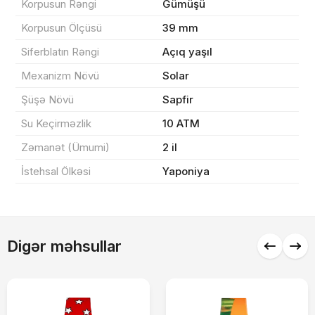
Korpusun Rəngi
Gümüşü
Yekun məbləğ
OK
0 ₼
Korpusun Ölçüsü
39 mm
Siferblatın Rəngi
Açıq yaşıl
Sifarişi rəsmiləşdir
Mexanizm Növü
Solar
Şüşə Növü
Sapfir
Alış-verişə davam et
Su Keçirməzlik
10 ATM
Zəmanət (Ümumi)
2 il
İstehsal Ölkəsi
Yaponiya
Digər məhsullar