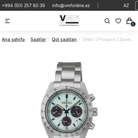
+994 (50) 257 80 39
info@vmfonline.az
|
AZ
0
Ana səhifə
Saatlar
Qol saatları
Seiko | Prospex | Speedtimer | SSC965P1