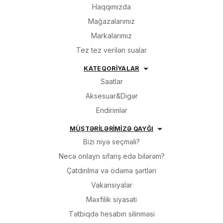
Haqqımızda
Mağazalarımız
Markalarımız
Tez tez verilən sualar
KATEQORİYALAR
Saatlar
Aksesuar&Digər
Endirimlər
MÜŞTƏRİLƏRİMİZƏ QAYĞI
Bizi niyə seçməli?
Necə onlayn sifariş edə bilərəm?
Çatdırılma və ödəmə şərtləri
Vakansiyalar
Məxfilik siyasəti
Tətbiqdə hesabın silinməsi