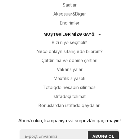
Saatlar
Aksesuar&Digər
Endirimlər
MÜŞTƏRİLƏRİMİZƏ QAYĞI
Bizi niyə seçməli?
Necə onlayn sifariş edə bilərəm?
Çatdırılma və ödəmə şərtləri
Vakansiyalar
Məxfilik siyasəti
Tətbiqdə hesabın silinməsi
İsti̇fadəçi̇ təli̇mati
Bonuslardan i̇sti̇fadə qaydalari
Abunə olun, kampaniya və sürprizləri qaçırmayın!