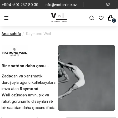
+994 (50) 257 80 39
info@vmfonline.az
|
AZ
0
Ana səhifə
Raymond Weil
Bir saatdan daha çoxu...
Zadəgan və xarizmatik
duruşuyla uğurlu kolleksiyalara
imza atan
Raymond
Weil
özündən əmin, şık və
rahat görünümlü dizaynları ilə
bir saatdan daha çoxunu ifadə
edir.