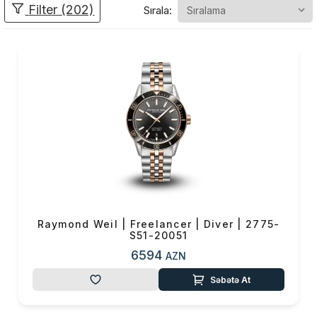
Filter (202)
Sırala:
İsveçrə
saat istehsalının ən
məhşur və ən keyfiyyətli saat
brendlərindən biri olan və bütün
dünyada üstünlüyünü sübut
edən
Raymond Weil
, saat
dünyasında böyük və önəmli
bir yerə sahibdir. İstifadəçinin
güvənini keyfiyyəti ilə qazanan,
dünya saat sektoruna
damğasını vurmuş mükəmməl
dizaynlar təqdim edən bir
brenddir. Özünü özəl hiss
etmək istəyənlər üçün
Raymond Weil | Freelancer | Diver | 2775-
S51-20051
hazırlanan modern və klassik
cizgilərlə təchiz edilmiş
6594
AZN
modelləri göz qamaşdıran
Səbətə At
şıklığı sərgiləyir.
Raymond Weil lüksu ehtiva