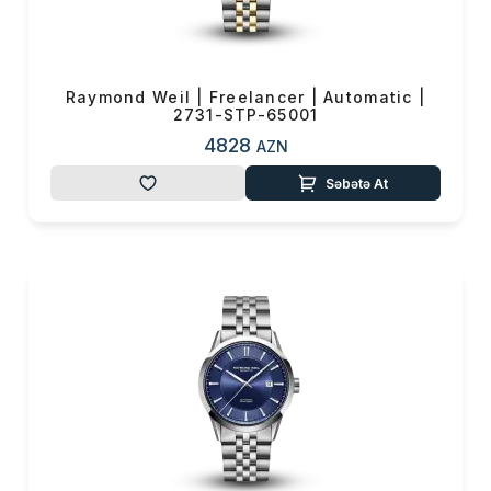
0 ₼
Məhsul toplam
(0)
Endirim
0 ₼
Raymond Weil | Freelancer | Automatic |
2731-STP-65001
Çatdırılma
0 ₼
4828
AZN
OK
Səbətə At
Yekun məbləğ
0 ₼
Sifarişi rəsmiləşdir
Alış-verişə davam et