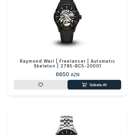
performanslı
saatlarına
www.vmf.az
saytından
online
sifariş
edərək sahib ola
bilərsiniz.
Raymond Weil | Freelancer | Automatic
Skeleton | 2785-BC5-20001
6650
AZN
Səbətə At