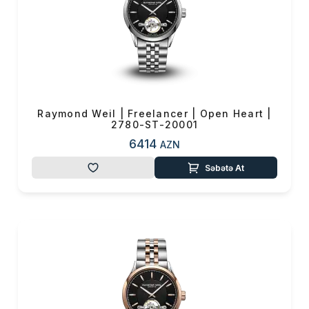
Raymond Weil | Freelancer | Open Heart |
2780-ST-20001
6414
AZN
Səbətə At