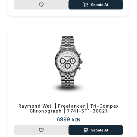
Səbətə At
Raymond Weil | Freelancer | Tri-Compax
Chronograph | 7741-ST1-30021
6899
AZN
Səbətə At