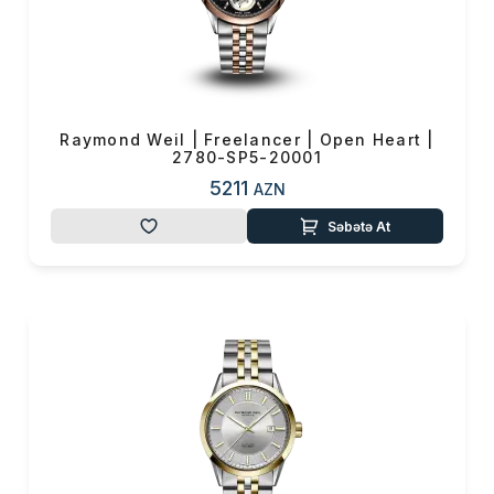
Raymond Weil | Freelancer | Open Heart |
2780-SP5-20001
5211
AZN
Səbətə At
Məhsul(lar) səbətə əlavə edildi
Sifarişin detalları