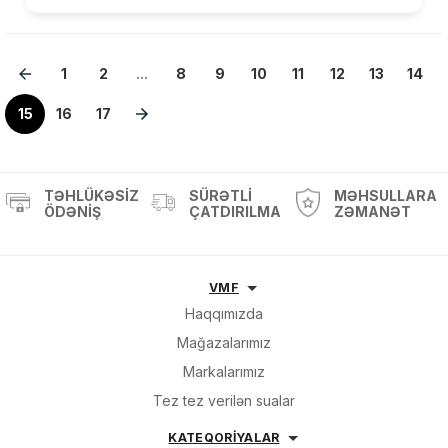
1
2
...
8
9
10
11
12
13
14
15
16
17
TƏHLÜKƏSIZ
SÜRƏTLI
MƏHSULLARA
ÖDƏNIŞ
ÇATDIRILMA
ZƏMANƏT
VMF
Haqqımızda
Mağazalarımız
Markalarımız
Tez tez verilən sualar
KATEQORİYALAR