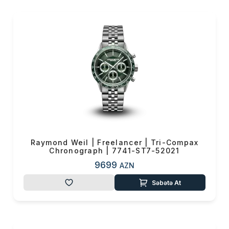
edən əsaləti ilə hər zaman tərz
nümayiş etdirən, zəngin
çeşidləri ilə onu seçən hər
kəsdə özünüifadə
formalaşdıran, fərqli rəng
seçənəkləri və dairəvi, kvadrat,
dördbucaqlı və s. bir-birindən
fərqli modelləri ilə hər tərzə
uyğunlaşaraq şıklığı ön plana
çıxarmağı hədəfləyən bir
brenddir. Keyfiyyəti üslub və
Raymond Weil | Freelancer | Tri-Compax
zərafətlə harmoniya
Chronograph | 7741-ST7-52021
edən
Raymond Weil
saat
9699
AZN
modelləri
arasında
gənc
,
yaşlı
,
qadın
,
kişi
və
Səbətə At
s.
zövq sahibi hər kəs
özünə
xitab edən modelləri tapa bilər.
Şık geyimə və aksesuar