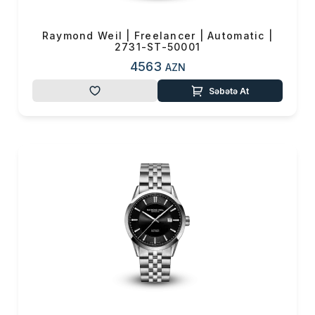
Raymond Weil | Freelancer | Automatic |
2731-ST-50001
4563
AZN
Səbətə At