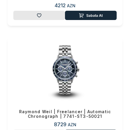
4212
AZN
Səbətə At
Raymond Weil | Freelancer | Automatic
Chronograph | 7741-ST3-50021
8729
AZN