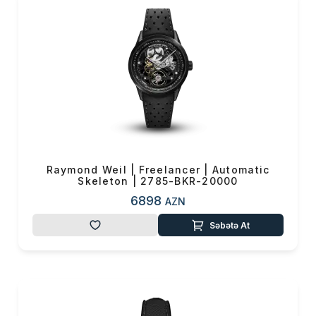
istifadə etməyə önəm
verənlərin vaz keçilməzi
Raymond Weil saatları ilə
tərzinizə və xarakterinizə
uyğun modellərlə fərq yarada
bilərsiniz. Zəngin model
çeşidləri ilə bu saatlar tərzinizi
tamamlayan ən önəmli
aksesuarlarınız arasında yer
alacağdır. Tərzinizi ən yaxşı
Raymond Weil | Freelancer | Automatic
Skeleton | 2785-BKR-20000
şəkildə yansıdacaq və hər
6898
kolleksiyası ilə diqqət
AZN
çəkən
Raymond Weil
saat
Səbətə At
modellərinə
VMF güvənci ilə
sahib ola bilərsiniz.
Saata bir mücəvhər düşüncəsi
ilə yanaşan Raymond Weil-in
zərafət və mükəmməl