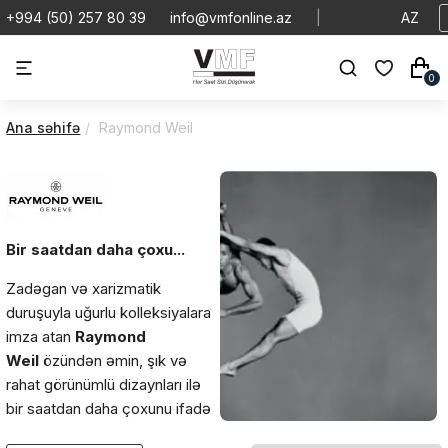
+994 (50) 257 80 39
info@vmfonline.az
|
AZ
0
Ana səhifə
Raymond Weil
Bir saatdan daha çoxu...
Zadəgan və xarizmatik
duruşuyla uğurlu kolleksiyalara
imza atan
Raymond
Weil
özündən əmin, şık və
rahat görünümlü dizaynları ilə
bir saatdan daha çoxunu ifadə
edir.