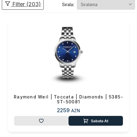
Filter (203)
Sırala:
İsveçrə
saat istehsalının ən
məhşur və ən keyfiyyətli saat
brendlərindən biri olan və bütün
dünyada üstünlüyünü sübut
edən
Raymond Weil
, saat
dünyasında böyük və önəmli
bir yerə sahibdir. İstifadəçinin
güvənini keyfiyyəti ilə qazanan,
dünya saat sektoruna
damğasını vurmuş mükəmməl
dizaynlar təqdim edən bir
brenddir. Özünü özəl hiss
etmək istəyənlər üçün
Raymond Weil | Toccata | Diamonds | 5385-
ST-50081
hazırlanan modern və klassik
cizgilərlə təchiz edilmiş
2259
AZN
modelləri göz qamaşdıran
Səbətə At
şıklığı sərgiləyir.
Raymond Weil lüksu ehtiva