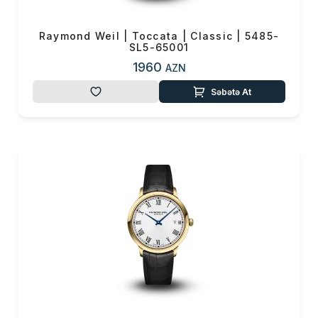
Raymond Weil | Toccata | Classic | 5485-
SL5-65001
1960
AZN
Səbətə At