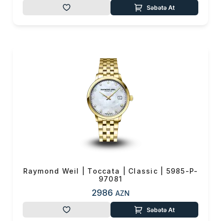
Səbətə At
Raymond Weil | Toccata | Classic | 5985-P-
97081
2986
AZN
Səbətə At