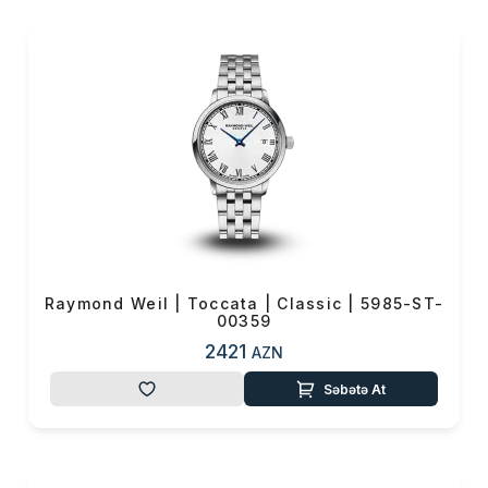
edən əsaləti ilə hər zaman tərz
nümayiş etdirən, zəngin
çeşidləri ilə onu seçən hər
kəsdə özünüifadə
formalaşdıran, fərqli rəng
seçənəkləri və dairəvi, kvadrat,
dördbucaqlı və s. bir-birindən
fərqli modelləri ilə hər tərzə
uyğunlaşaraq şıklığı ön plana
çıxarmağı hədəfləyən bir
brenddir. Keyfiyyəti üslub və
Raymond Weil | Toccata | Classic | 5985-ST-
zərafətlə harmoniya
00359
edən
Raymond Weil
saat
2421
AZN
modelləri
arasında
gənc
,
yaşlı
,
qadın
,
kişi
və
Səbətə At
s.
zövq sahibi hər kəs
özünə
xitab edən modelləri tapa bilər.
Şık geyimə və aksesuar