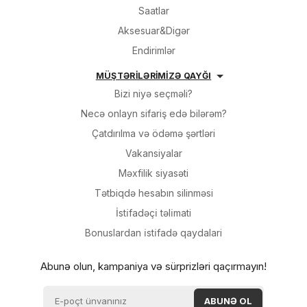
Saatlar
Aksesuar&Digər
Endirimlər
MÜŞTƏRİLƏRİMİZƏ QAYĞI
Bizi niyə seçməli?
Necə onlayn sifariş edə bilərəm?
Çatdırılma və ödəmə şərtləri
Vakansiyalar
Məxfilik siyasəti
Tətbiqdə hesabın silinməsi
İsti̇fadəçi̇ təli̇mati
Bonuslardan i̇sti̇fadə qaydalari
Abunə olun, kampaniya və sürprizləri qaçırmayın!