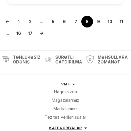
1
2
...
5
6
7
8
9
10
11
...
16
17
TƏHLÜKƏSIZ
SÜRƏTLI
MƏHSULLARA
ÖDƏNIŞ
ÇATDIRILMA
ZƏMANƏT
VMF
Haqqımızda
Mağazalarımız
Markalarımız
Tez tez verilən sualar
KATEQORİYALAR