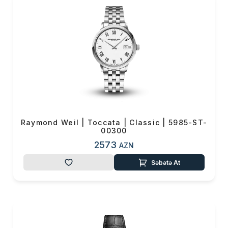
istifadə etməyə önəm
verənlərin vaz keçilməzi
Raymond Weil saatları ilə
tərzinizə və xarakterinizə
uyğun modellərlə fərq yarada
bilərsiniz. Zəngin model
çeşidləri ilə bu saatlar tərzinizi
tamamlayan ən önəmli
aksesuarlarınız arasında yer
alacağdır. Tərzinizi ən yaxşı
Raymond Weil | Toccata | Classic | 5985-ST-
00300
şəkildə yansıdacaq və hər
2573
kolleksiyası ilə diqqət
AZN
çəkən
Raymond Weil
saat
Səbətə At
modellərinə
VMF güvənci ilə
sahib ola bilərsiniz.
Saata bir mücəvhər düşüncəsi
ilə yanaşan Raymond Weil-in
zərafət və mükəmməl