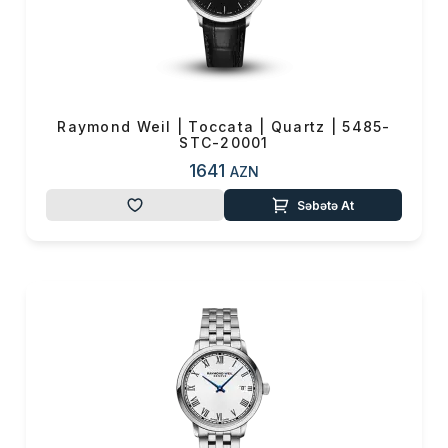
Raymond Weil | Toccata | Quartz | 5485-
STC-20001
1641
AZN
Səbətə At
Məhsul(lar) səbətə əlavə edildi
Sifarişin detalları