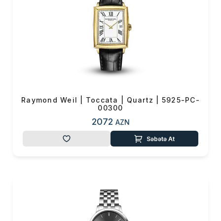
performanslı
saatlarına
www.vmf.az
saytından
online
sifariş
edərək sahib ola
bilərsiniz.
Raymond Weil | Toccata | Quartz | 5925-PC-
00300
2072
AZN
Səbətə At