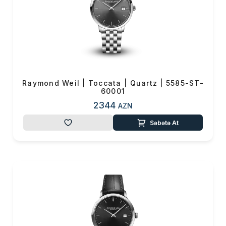
Raymond Weil | Toccata | Quartz | 5585-ST-
60001
2344
AZN
Səbətə At