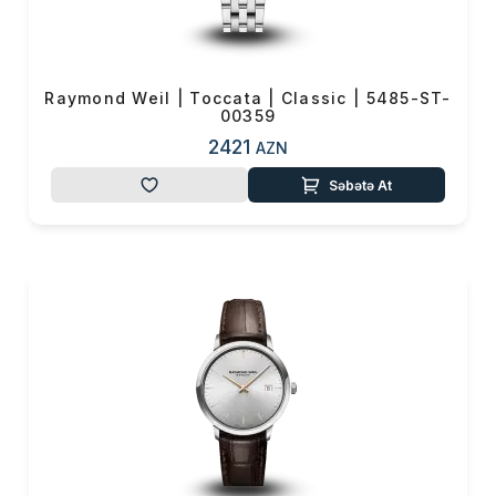
0 ₼
Məhsul toplam
(0)
Endirim
0 ₼
Raymond Weil | Toccata | Classic | 5485-ST-
00359
Çatdırılma
0 ₼
2421
AZN
OK
Səbətə At
Yekun məbləğ
0 ₼
Sifarişi rəsmiləşdir
Alış-verişə davam et