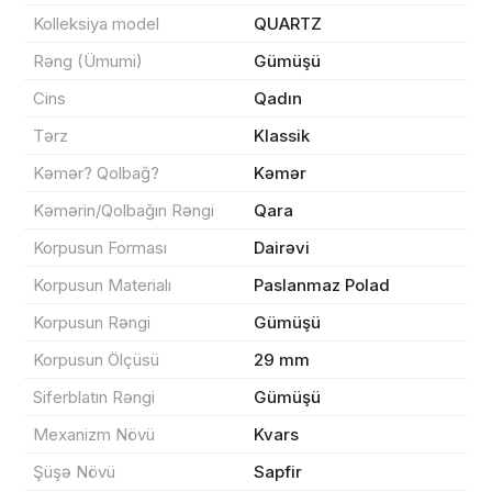
Kolleksiya model
QUARTZ
Rəng (Ümumi)
Gümüşü
Məhsul(lar) səbətə əlavə edildi
Cins
Qadın
Tərz
Klassik
Kəmər? Qolbağ?
Kəmər
Sifarişin detalları
Kəmərin/Qolbağın Rəngi
Qara
0 ₼
Korpusun Forması
Dairəvi
Məhsul toplam
(0)
Korpusun Materialı
Paslanmaz Polad
Endirim
0 ₼
Korpusun Rəngi
Gümüşü
Çatdırılma
0 ₼
Korpusun Ölçüsü
29 mm
Siferblatın Rəngi
Gümüşü
Yekun məbləğ
OK
0 ₼
Mexanizm Növü
Kvars
Şüşə Növü
Sapfir