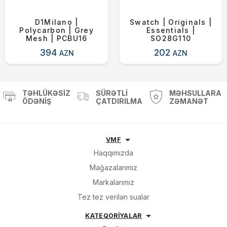
D1Milano |
Swatch | Originals |
Polycarbon | Grey
Essentials |
Mesh | PCBU16
SO28G110
394
202
AZN
AZN
TƏHLÜKƏSIZ
SÜRƏTLI
MƏHSULLARA
ÖDƏNIŞ
ÇATDIRILMA
ZƏMANƏT
VMF
Haqqımızda
Mağazalarımız
Markalarımız
Tez tez verilən sualar
KATEQORİYALAR