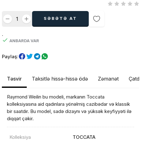
SƏBƏTƏ AT
.
ANBARDA VAR
Paylaş:
Təsvir
Taksitlə hissə-hissə ödə
Zəmanət
Çatdı
Raymond Weilin bu modeli, markanın Toccata
kolleksiyasına aid qadınlara yönəlmiş cazibədar və klassik
bir saatdır. Bu model, sadə dizaynı və yüksək keyfiyyəti ilə
diqqət çəkir.
Kolleksiya
TOCCATA