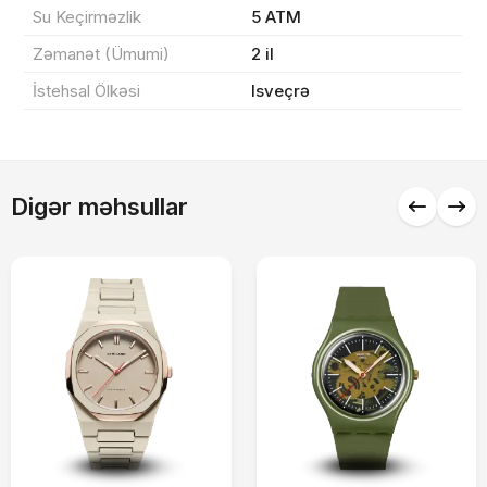
Sifarişi rəsmiləşdir
Su Keçirməzlik
5 ATM
Zəmanət (Ümumi)
2 il
Alış-verişə davam et
İstehsal Ölkəsi
Isveçrə
Digər məhsullar