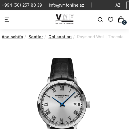
+994 (50) 257 80 39
info@vmfonline.az
|
AZ
0
Ana səhifə
Saatlar
Qol saatları
Raymond Weil | Toccata | Quartz | 5985-STC-00659