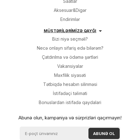
Saatlar
Aksesuar&Digər
Endirimlər
MÜŞTƏRİLƏRİMİZƏ QAYĞI
Bizi niyə seçməli?
Necə onlayn sifariş edə bilərəm?
Çatdırılma və ödəmə şərtləri
Vakansiyalar
Məxfilik siyasəti
Tətbiqdə hesabın silinməsi
İsti̇fadəçi̇ təli̇mati
Bonuslardan i̇sti̇fadə qaydalari
Abunə olun, kampaniya və sürprizləri qaçırmayın!