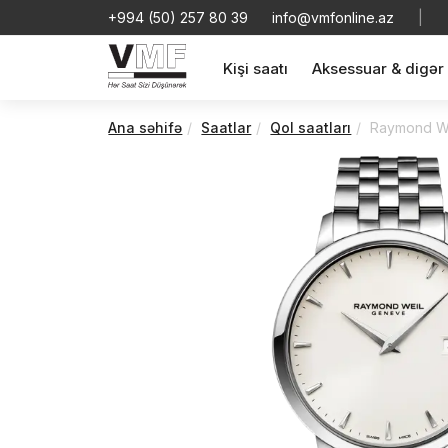
+994 (50) 257 80 39
info@vmfonline.az
|
Kişi saatı
Aksessuar & digər
Ana səhifə
Saatlar
Qol saatları
Raymond We