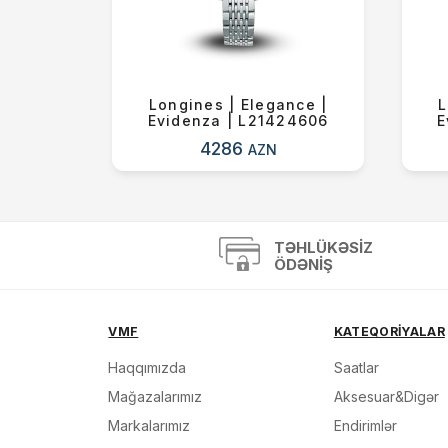
on |
Longines | Elegance |
L
 |
Evidenza | L21424606
E
00
4286
AZN
TƏHLÜKƏSIZ
ÖDƏNIŞ
VMF
KATEQORİYALAR
Haqqımızda
Saatlar
Mağazalarımız
Aksesuar&Digər
Markalarımız
Endirimlər