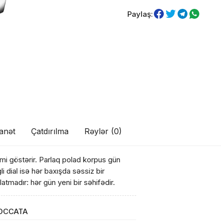
Paylaş:
anət
Çatdırılma
Rəylər (0)
kimi göstərir. Parlaq polad korpus gün
li dial isə hər baxışda səssiz bir
rlatmadır: hər gün yeni bir səhifədir.
OCCATA