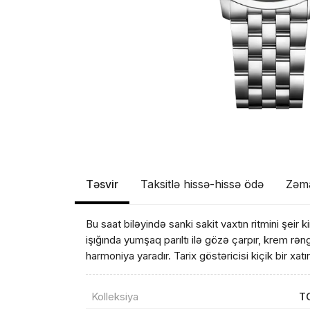
Təsvir
Taksitlə hissə-hissə ödə
Zəm
Bu saat biləyində sanki sakit vaxtın ritmini şeir 
işığında yumşaq parıltı ilə gözə çarpır, krem rəng
harmoniya yaradır. Tarix göstəricisi kiçik bir xatı
Kolleksiya
T