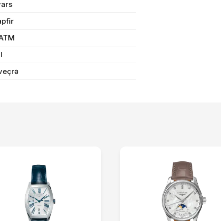
vars
pfir
Sifarişi rəsmiləşdir
 ATM
il
Alış-verişə davam et
veçrə