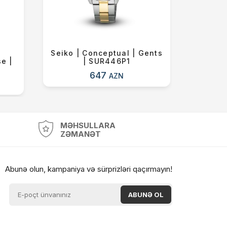
Seiko | Conceptual | Gents
Seiko 
e |
| SUR446P1
647
AZN
MƏHSULLARA
ZƏMANƏT
Abunə olun, kampaniya və sürprizləri qaçırmayın!