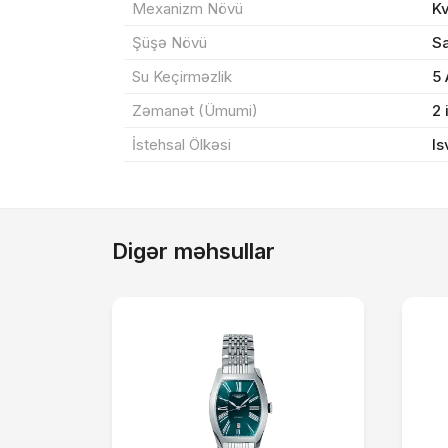
Mexanizm Növü
K
Şüşə Növü
Sa
Su Keçirməzlik
5
Zəmanət (Ümumi)
2 
İstehsal Ölkəsi
Is
Digər məhsullar