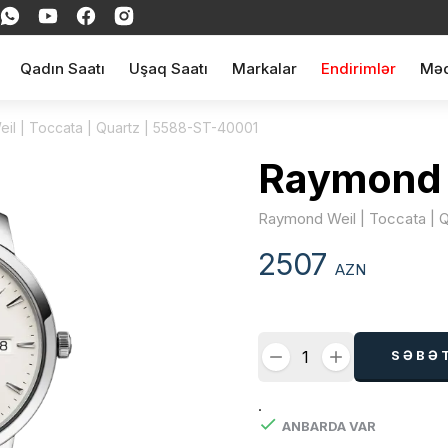
Qadın Saatı
Uşaq Saatı
Markalar
Endirimlər
Məq
il | Toccata | Quartz | 5588-ST-40001
Raymond 
Raymond Weil | Toccata | 
2507
AZN
SƏBƏ
.
ANBARDA VAR