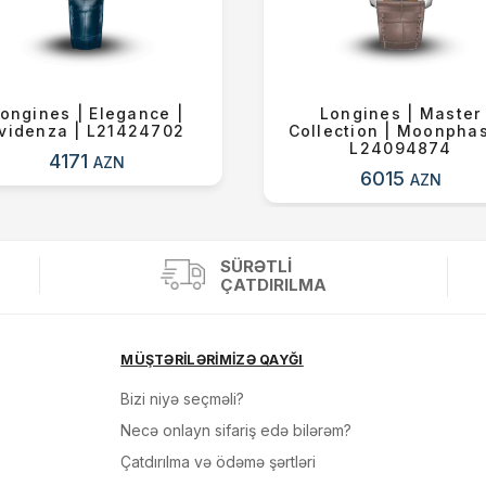
ongines | Elegance |
Longines | Master
videnza | L21424702
Collection | Moonphas
L24094874
4171
AZN
6015
AZN
SÜRƏTLI
ÇATDIRILMA
MÜŞTƏRİLƏRİMİZƏ QAYĞI
Bizi niyə seçməli?
Necə onlayn sifariş edə bilərəm?
Çatdırılma və ödəmə şərtləri