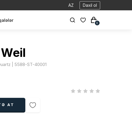
AZ
Daxil ol
alələr
0
Weil
Quartz | 5588-ST-40001
TƏ AT