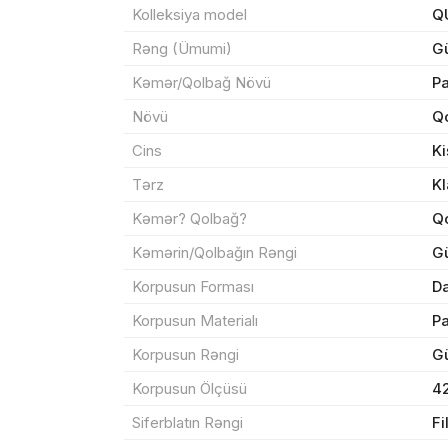
Kolleksiya model
Q
Rəng (Ümumi)
G
Kəmər/Qolbağ Növü
P
Məhs
Növü
Qo
Cins
Ki
Tərz
Kl
Sif
Kəmər? Qolbağ?
Q
Kəmərin/Qolbağın Rəngi
G
Məh
Korpusun Forması
Da
End
Korpusun Materialı
P
Çat
Korpusun Rəngi
G
Korpusun Ölçüsü
4
Siferblatın Rəngi
F
Yeku