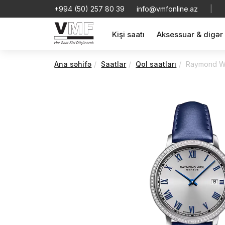
+994 (50) 257 80 39
info@vmfonline.az
|
Kişi saatı
Aksessuar & digər
Ana səhifə
Saatlar
Qol saatları
Raymond We