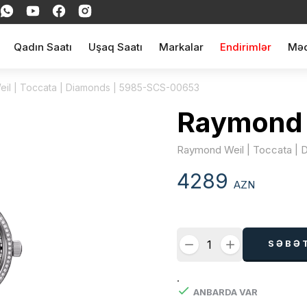
Qadın Saatı
Uşaq Saatı
Markalar
Endirimlər
Məq
il | Toccata | Diamonds | 5985-SCS-00653
Raymond 
Raymond Weil | Toccata |
4289
AZN
SƏBƏ
.
ANBARDA VAR