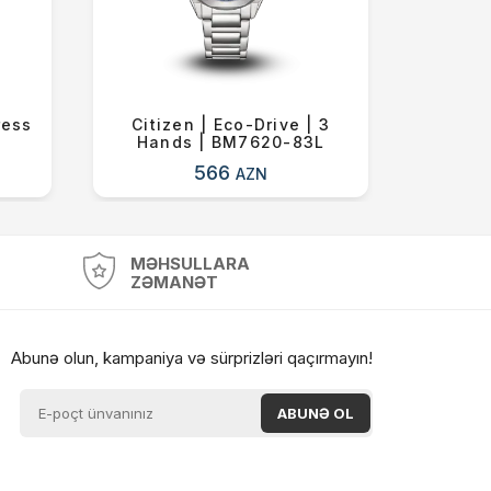
ress
Citizen | Eco-Drive | 3
Citizen
Hands | BM7620-83L
566
AZN
MƏHSULLARA
ZƏMANƏT
Abunə olun, kampaniya və sürprizləri qaçırmayın!