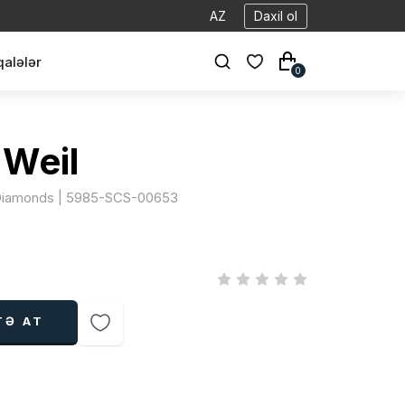
AZ
Daxil ol
alələr
0
Weil
 Diamonds | 5985-SCS-00653
TƏ AT