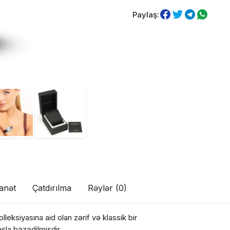
Paylaş:
anət
Çatdırılma
Rəylər (0)
eksiyasına aid olan zərif və klassik bir
aşla bəzədilmişdir.