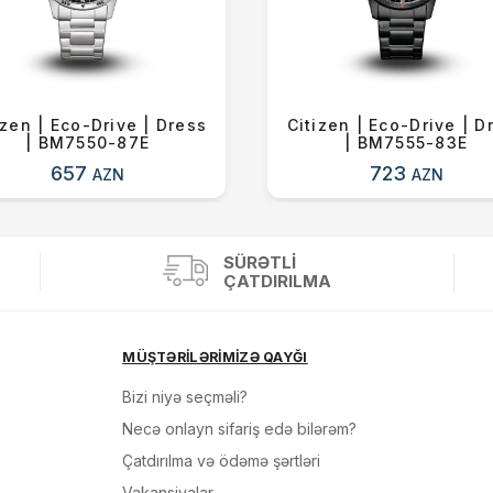
izen | Eco-Drive | Dress
Citizen | Eco-Drive | D
| BM7550-87E
| BM7555-83E
657
723
AZN
AZN
SÜRƏTLI
ÇATDIRILMA
MÜŞTƏRİLƏRİMİZƏ QAYĞI
Bizi niyə seçməli?
Necə onlayn sifariş edə bilərəm?
Çatdırılma və ödəmə şərtləri
Vakansiyalar