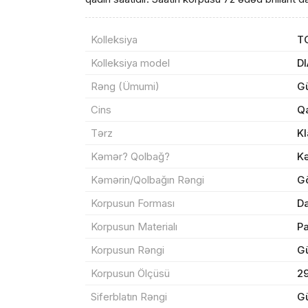
Kolleksiya
T
Məhs
Kolleksiya model
D
Rəng (Ümumi)
G
Cins
Q
Tərz
Kl
Sif
Kəmər? Qolbağ?
K
Kəmərin/Qolbağın Rəngi
G
Məh
Korpusun Forması
Da
End
Korpusun Materialı
P
Çat
Korpusun Rəngi
G
Korpusun Ölçüsü
2
Yeku
Siferblatın Rəngi
G