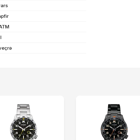
vars
Sifarişi rəsmiləşdir
pfir
 ATM
Alış-verişə davam et
il
veçrə