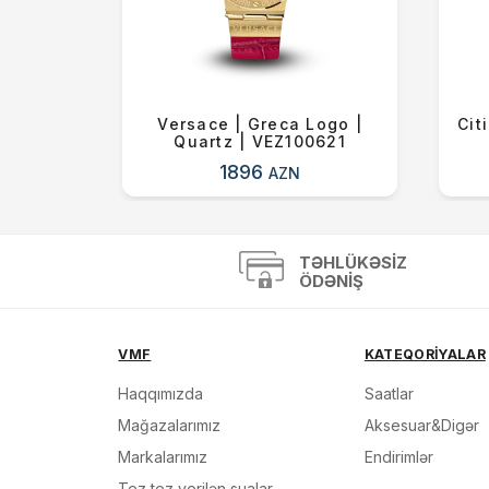
olar |
Versace | Greca Logo |
Cit
Quartz | VEZ100621
1896
AZN
TƏHLÜKƏSIZ
ÖDƏNIŞ
VMF
KATEQORİYALAR
Haqqımızda
Saatlar
Mağazalarımız
Aksesuar&Digər
Markalarımız
Endirimlər
Tez tez verilən sualar