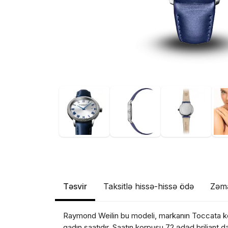
Təsvir
Taksitlə hissə-hissə ödə
Zəm
Raymond Weilin bu modeli, markanın Toccata koll
qadın saatıdır. Saatın korpusu 72 ədəd briliant d