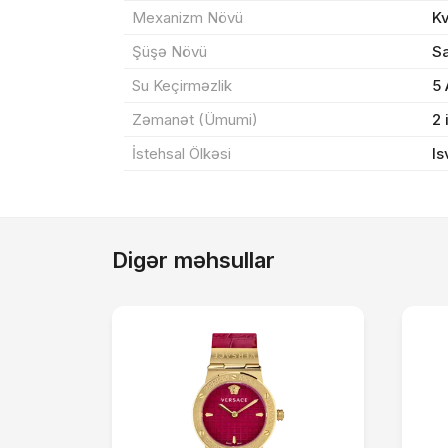
Mexanizm Növü
K
Şüşə Növü
Sa
Su Keçirməzlik
5
Zəmanət (Ümumi)
2 
İstehsal Ölkəsi
Is
Digər məhsullar