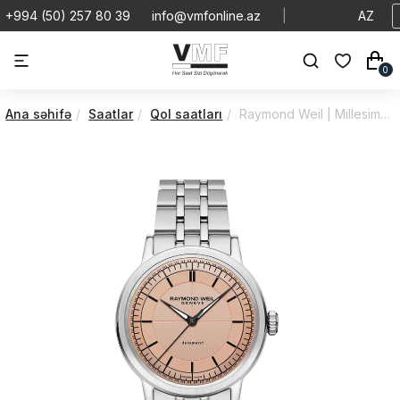
+994 (50) 257 80 39
info@vmfonline.az
|
AZ
0
Ana səhifə
Saatlar
Qol saatları
Raymond Weil | Millesime | Sentral Seconds | 2925-ST-80001