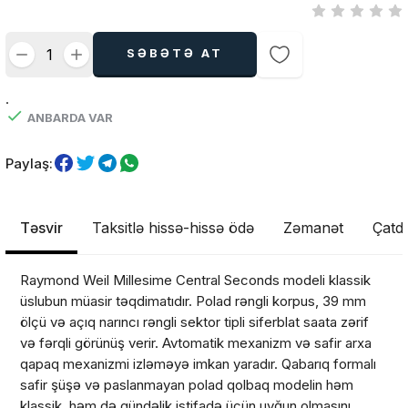
SƏBƏTƏ AT
.
ANBARDA VAR
Paylaş:
Təsvir
Taksitlə hissə-hissə ödə
Zəmanət
Çatdı
Raymond Weil Millesime Central Seconds modeli klassik
üslubun müasir təqdimatıdır. Polad rəngli korpus, 39 mm
ölçü və açıq narıncı rəngli sektor tipli siferblat saata zərif
və fərqli görünüş verir. Avtomatik mexanizm və safir arxa
qapaq mexanizmi izləməyə imkan yaradır. Qabarıq formalı
safir şüşə və paslanmayan polad qolbaq modelin həm
klassik, həm də gündəlik istifadə üçün uyğun olmasını