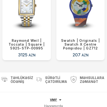
Raymond Weil |
Swatch | Originals |
Toccata | Square |
Swatch X Centre
5925-STP-00995
Pompidou | GZ712
3125
207
AZN
AZN
TƏHLÜKƏSIZ
SÜRƏTLI
MƏHSULLARA
ÖDƏNIŞ
ÇATDIRILMA
ZƏMANƏT
VMF
Haqqımızda