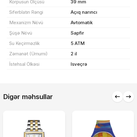
Korpusun Ölçüsü
39 mm
Yekun məbləğ
OK
0 ₼
Siferblatın Rəngi
Açıq narıncı
Sifarişi rəsmiləşdir
Mexanizm Növü
Avtomatik
Şüşə Növü
Sapfir
Su Keçirməzlik
5 ATM
Alış-verişə davam et
Zəmanət (Ümumi)
2 il
İstehsal Ölkəsi
Isveçrə
Digər məhsullar