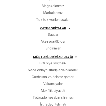
Mağazalarımız
Markalarımız
Tez tez verilən sualar
KATEQORİYALAR
Saatlar
Aksesuar&Digər
Endirimlər
MÜŞTƏRİLƏRİMİZƏ QAYĞI
Bizi niyə seçməli?
Necə onlayn sifariş edə bilərəm?
Çatdırılma və ödəmə şərtləri
Vakansiyalar
Məxfilik siyasəti
Tətbiqdə hesabın silinməsi
İsti̇fadəçi̇ təli̇mati