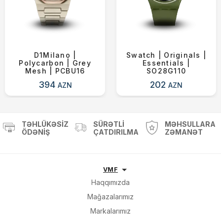
D1Milano |
Swatch | Originals |
Polycarbon | Grey
Essentials |
Mesh | PCBU16
SO28G110
394
202
AZN
AZN
TƏHLÜKƏSIZ
SÜRƏTLI
MƏHSULLARA
ÖDƏNIŞ
ÇATDIRILMA
ZƏMANƏT
VMF
Haqqımızda
Mağazalarımız
Markalarımız