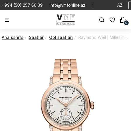
+994 (50) 257 80 39
info@vmfonline.az
|
AZ
0
Ana səhifə
Saatlar
Qol saatları
Raymond Weil | Millesime | Automatic | 2130-P5S-64001