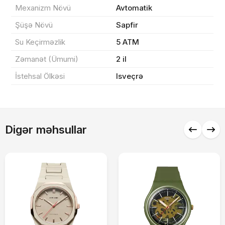
Mexanizm Növü
Avtomatik
Sifarişi rəsmiləşdir
Şüşə Növü
Sapfir
Su Keçirməzlik
5 ATM
Alış-verişə davam et
Zəmanət (Ümumi)
2 il
İstehsal Ölkəsi
Isveçrə
Digər məhsullar