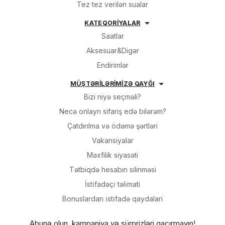
Tez tez verilən sualar
KATEQORİYALAR
Saatlar
Aksesuar&Digər
Endirimlər
MÜŞTƏRİLƏRİMİZƏ QAYĞI
Bizi niyə seçməli?
Necə onlayn sifariş edə bilərəm?
Çatdırılma və ödəmə şərtləri
Vakansiyalar
Məxfilik siyasəti
Tətbiqdə hesabın silinməsi
İsti̇fadəçi̇ təli̇mati
Bonuslardan i̇sti̇fadə qaydalari
Abunə olun, kampaniya və sürprizləri qaçırmayın!