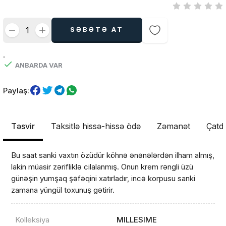
SƏBƏTƏ AT
.
ANBARDA VAR
Paylaş:
Təsvir
Taksitlə hissə-hissə ödə
Zəmanət
Çatdı
Bu saat sanki vaxtın özüdür köhnə ənənələrdən ilham almış,
lakin müasir zərifliklə cilalanmış. Onun krem rəngli üzü
günəşin yumşaq şəfəqini xatırladır, incə korpusu sanki
zamana yüngül toxunuş gətirir.
Kolleksiya
MILLESIME