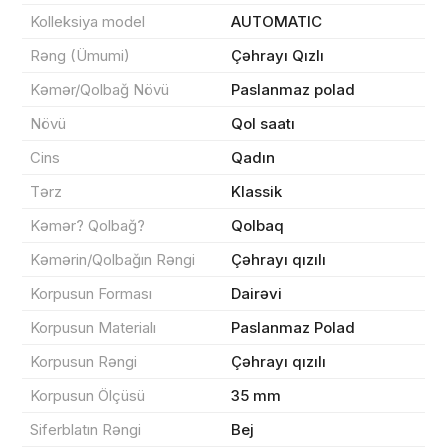
Kolleksiya model
AUTOMATIC
Rəng (Ümumi)
Çəhrayı Qızlı
Kəmər/Qolbağ Növü
Paslanmaz polad
Məhsul(lar) səbətə əlavə edildi
Növü
Qol saatı
Cins
Qadın
Tərz
Klassik
Sifarişin detalları
Kəmər? Qolbağ?
Qolbaq
0 ₼
Kəmərin/Qolbağın Rəngi
Çəhrayı qızılı
Məhsul toplam
(0)
Korpusun Forması
Dairəvi
Endirim
0 ₼
Korpusun Materialı
Paslanmaz Polad
Çatdırılma
0 ₼
Korpusun Rəngi
Çəhrayı qızılı
Korpusun Ölçüsü
35 mm
Yekun məbləğ
OK
0 ₼
Siferblatın Rəngi
Bej