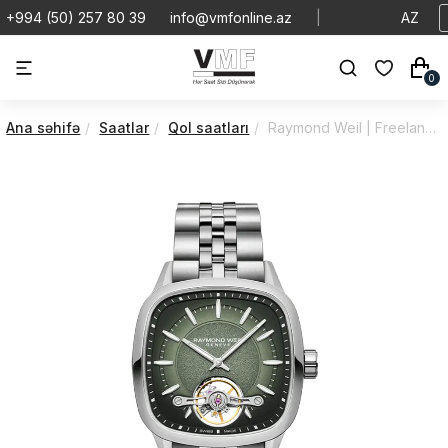
+994 (50) 257 80 39
info@vmfonline.az
|
AZ
0
Ana səhifə
Saatlar
Qol saatları
Raymond Weil | Freelancer | Automatic | 2790-ST-52051