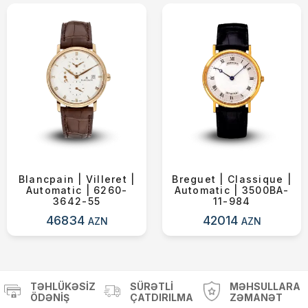
Blancpain | Villeret |
Breguet | Classique |
Automatic | 6260-
Automatic | 3500BA-
3642-55
11-984
46834
42014
AZN
AZN
TƏHLÜKƏSIZ
SÜRƏTLI
MƏHSULLARA
ÖDƏNIŞ
ÇATDIRILMA
ZƏMANƏT