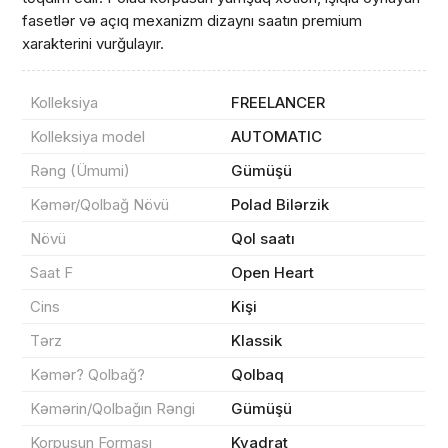
fasetlər və açıq mexanizm dizaynı saatın premium
xarakterini vurğulayır.
Kolleksiya
FREELANCER
Kolleksiya model
AUTOMATIC
Rəng (Ümumi)
Gümüşü
Məhsul(lar) səbətə əlavə edildi
Kəmər/Qolbağ Növü
Polad Bilərzik
Növü
Qol saatı
Saat F
Open Heart
Sifarişin detalları
Cins
Kişi
Tərz
Klassik
0 ₼
Məhsul toplam
(0)
Kəmər? Qolbağ?
Qolbaq
Endirim
0 ₼
Kəmərin/Qolbağın Rəngi
Gümüşü
Çatdırılma
0 ₼
Korpusun Forması
Kvadrat