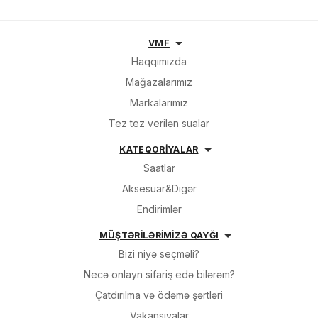
VMF
Haqqımızda
Mağazalarımız
Markalarımız
Tez tez verilən sualar
KATEQORİYALAR
Saatlar
Aksesuar&Digər
Endirimlər
MÜŞTƏRİLƏRİMİZƏ QAYĞI
Bizi niyə seçməli?
Necə onlayn sifariş edə bilərəm?
Çatdırılma və ödəmə şərtləri
Vakansiyalar