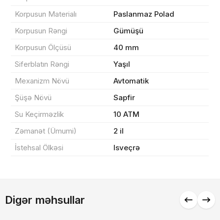
Korpusun Materialı
Paslanmaz Polad
Yekun məbləğ
OK
0 ₼
Korpusun Rəngi
Gümüşü
Korpusun Ölçüsü
40 mm
Sifarişi rəsmiləşdir
Siferblatın Rəngi
Yaşıl
Mexanizm Növü
Avtomatik
Alış-verişə davam et
Şüşə Növü
Sapfir
Su Keçirməzlik
10 ATM
Zəmanət (Ümumi)
2 il
İstehsal Ölkəsi
Isveçrə
Digər məhsullar