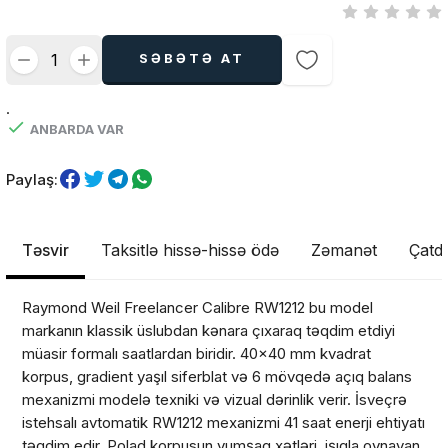
SƏBƏTƏ AT
.
ANBARDA VAR
Paylaş:
Təsvir
Taksitlə hissə-hissə ödə
Zəmanət
Çatdı
Raymond Weil Freelancer Calibre RW1212 bu model
markanın klassik üslubdan kənara çıxaraq təqdim etdiyi
müasir formalı saatlardan biridir. 40x40 mm kvadrat
korpus, gradient yaşıl siferblat və 6 mövqedə açıq balans
mexanizmi modelə texniki və vizual dərinlik verir. İsveçrə
istehsalı avtomatik RW1212 mexanizmi 41 saat enerji ehtiyatı
təqdim edir. Polad korpusun yumşaq xətləri, işıqla oynayan