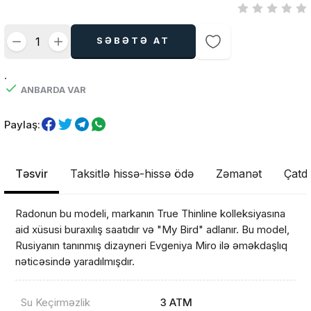
SƏBƏTƏ AT
.
ANBARDA VAR
Paylaş:
Təsvir
Taksitlə hissə-hissə ödə
Zəmanət
Çatdı
Radonun bu modeli, markanın True Thinline kolleksiyasına
aid xüsusi buraxılış saatıdır və "My Bird" adlanır. Bu model,
Rusiyanın tanınmış dizayneri Evgeniya Miro ilə əməkdaşlıq
nəticəsində yaradılmışdır.
Su Keçirməzlik
3 ATM