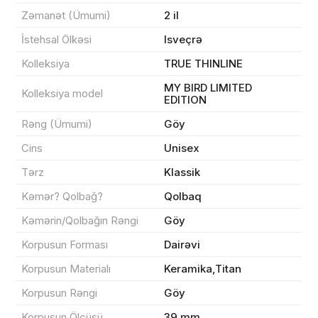
Zəmanət (Ümumi)
2 il
İstehsal Ölkəsi
Isveçrə
Məhsul(lar) səbətə əlavə edildi
Kolleksiya
TRUE THINLINE
MY BIRD LIMITED
Kolleksiya model
EDITION
Rəng (Ümumi)
Göy
Sifarişin detalları
Cins
Unisex
0 ₼
Tərz
Klassik
Məhsul toplam
(0)
Kəmər? Qolbağ?
Qolbaq
Endirim
0 ₼
Kəmərin/Qolbağın Rəngi
Göy
Çatdırılma
0 ₼
Korpusun Forması
Dairəvi
Korpusun Materialı
Keramika,Titan
Yekun məbləğ
OK
0 ₼
Korpusun Rəngi
Göy
Korpusun Ölçüsü
39 mm