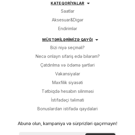
KATEQORİYALAR
Saatlar
Aksesuar&Digər
Endirimlər
MÜŞTƏRİLƏRİMİZƏ QAYĞI
Bizi niyə seçməli?
Necə onlayn sifariş edə bilərəm?
Çatdırılma və ödəmə şərtləri
Vakansiyalar
Məxfilik siyasəti
Tətbiqdə hesabın silinməsi
İsti̇fadəçi̇ təli̇mati
Bonuslardan i̇sti̇fadə qaydalari
Abunə olun, kampaniya və sürprizləri qaçırmayın!