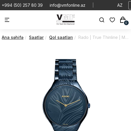
+994 (50) 257 80 39
info@vmfonline.az
|
AZ
0
Ana səhifə
Saatlar
Qol saatları
Rado | True Thinline | My Bird Limited Edition | R27014152