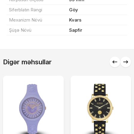
Sifarişi rəsmiləşdir
Siferblatın Rəngi
Göy
Mexanizm Növü
Kvars
Alış-verişə davam et
Şüşə Növü
Sapfir
Digər məhsullar