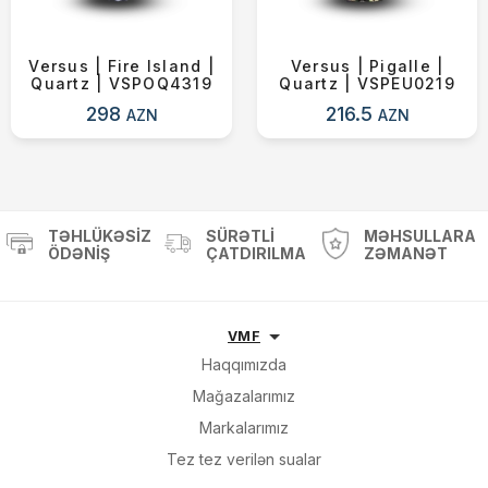
Versus | Fire Island |
Versus | Pigalle |
Quartz | VSPOQ4319
Quartz | VSPEU0219
298
216.5
AZN
AZN
TƏHLÜKƏSIZ
SÜRƏTLI
MƏHSULLARA
ÖDƏNIŞ
ÇATDIRILMA
ZƏMANƏT
VMF
Haqqımızda
Mağazalarımız
Markalarımız
Tez tez verilən sualar