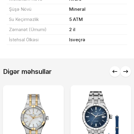
Şüşə Növü
Mineral
Sifarişi rəsmiləşdir
Su Keçirməzlik
5 ATM
Zəmanət (Ümumi)
2 il
Alış-verişə davam et
İstehsal Ölkəsi
Isveçrə
Digər məhsullar