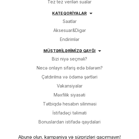
Tez tez verilən sualar
KATEQORİYALAR
Saatlar
Aksesuar&Digər
Endirimlər
MÜŞTƏRİLƏRİMİZƏ QAYĞI
Bizi niyə seçməli?
Necə onlayn sifariş edə bilərəm?
Çatdırılma və ödəmə şərtləri
Vakansiyalar
Məxfilik siyasəti
Tətbiqdə hesabın silinməsi
İsti̇fadəçi̇ təli̇mati
Bonuslardan i̇sti̇fadə qaydalari
Abunə olun, kampaniya və sürprizləri qaçırmayın!