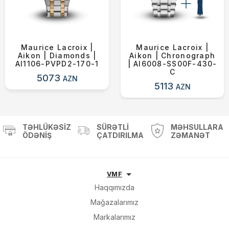
Maurice Lacroix |
Maurice Lacroix |
Aikon | Diamonds |
Aikon | Chronograph
AI1106-PVPD2-170-1
| AI6008-SS00F-430-
C
5073
AZN
5113
AZN
TƏHLÜKƏSIZ
SÜRƏTLI
MƏHSULLARA
ÖDƏNIŞ
ÇATDIRILMA
ZƏMANƏT
VMF
Haqqımızda
Mağazalarımız
Markalarımız