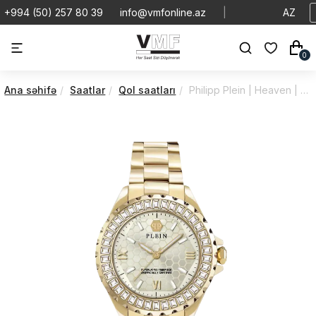
+994 (50) 257 80 39
info@vmfonline.az
|
AZ
0
Ana səhifə
Saatlar
Qol saatları
Philipp Plein | Heaven | Crystal | PWPOA0624