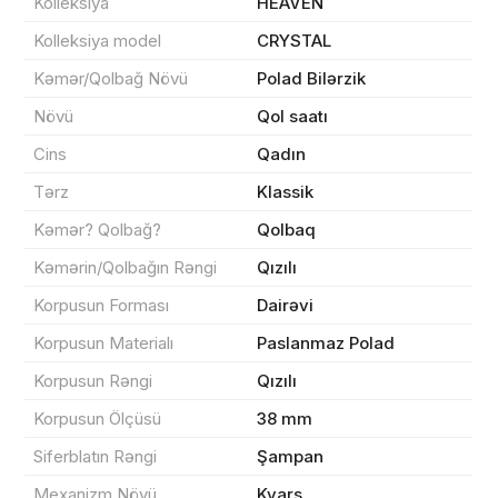
Kolleksiya
HEAVEN
Kolleksiya model
CRYSTAL
Kəmər/Qolbağ Növü
Polad Bilərzik
Məhsul(lar) səbətə əlavə edildi
Növü
Qol saatı
Cins
Qadın
Tərz
Klassik
Sifarişin detalları
Kəmər? Qolbağ?
Qolbaq
Kəmərin/Qolbağın Rəngi
Qızılı
0 ₼
Məhsul toplam
(0)
Korpusun Forması
Dairəvi
Endirim
0 ₼
Korpusun Materialı
Paslanmaz Polad
Korpusun Rəngi
Qızılı
Çatdırılma
0 ₼
Korpusun Ölçüsü
38 mm
Siferblatın Rəngi
Şampan
Yekun məbləğ
OK
0 ₼
Mexanizm Növü
Kvars