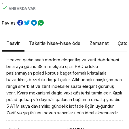
.
ANBARDA VAR
Paylaş:
Təsvir
Taksitlə hissə-hissə ödə
Zəmanət
Çatdı
Heaven qadın saatı modern eleqantlıq və zərif dəbdəbəni
bir araya gətirir. 38 mm ölçülü qızılı PVD örtüklü
paslanmayan polad korpus baget formalı kristallarla
bəzədilmiş bezel ilə diqqət çəkir. Altıbucaqlı naxışlı şampan
rəngli siferblat və zərif indekslər saata eleqant görünüş
verir. Kvars mexanizmi dəqiq vaxt göstərişi təmin edir. Qızılı
polad qolbaq və düyməli qatlanan bağlama rahatlıq yaradır.
5 ATM suya davamlılıq gündəlik istifadə üçün uyğundur.
Zərif və şıq üslubu sevən xanımlar üçün ideal aksesuardır.