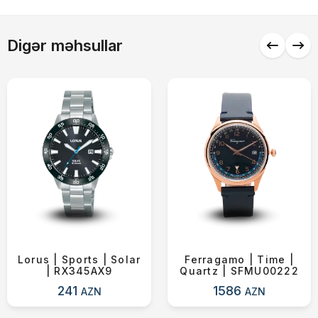
Alış-verişə davam et
Digər məhsullar
Lorus | Sports | Solar
Ferragamo | Time |
| RX345AX9
Quartz | SFMU00222
241
1586
AZN
AZN