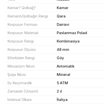
Məhsul(lar) səbətə əlavə edildi
Kəmər? Qolbağ?
Kəmər
Kəmərin/Qolbağın Rəngi
Qara
Korpusun Forması
Dairəvi
Sifarişin detalları
Korpusun Materialı
Paslanmaz Polad
Korpusun Rəngi
Kombinasiya
0 ₼
Məhsul toplam
(0)
Korpusun Ölçüsü
48 mm
Endirim
0 ₼
Siferblatın Rəngi
Göy
Çatdırılma
0 ₼
Mexanizm Növü
Avtomatik
Şüşə Növü
Mineral
Yekun məbləğ
OK
0 ₼
Su Keçirməzlik
5 ATM
Zəmanət (Ümumi)
2 il
Sifarişi rəsmiləşdir
İstehsal Ölkəsi
İtaliya