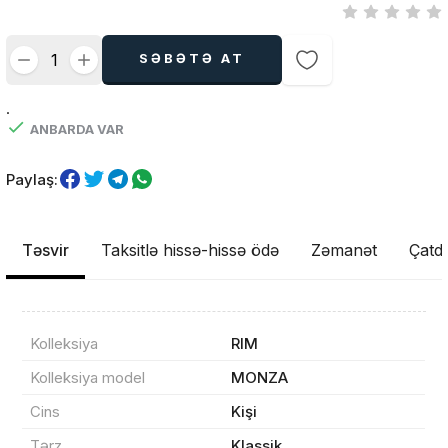
SƏBƏTƏ AT
.
ANBARDA VAR
Paylaş:
Təsvir
Taksitlə hissə-hissə ödə
Zəmanət
Çatdı
Kolleksiya
RIM
Kolleksiya model
MONZA
Cins
Kişi
Tərz
Klassik