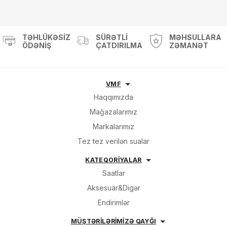
TƏHLÜKƏSIZ
SÜRƏTLI
MƏHSULLARA
ÖDƏNIŞ
ÇATDIRILMA
ZƏMANƏT
VMF
Haqqımızda
Mağazalarımız
Markalarımız
Tez tez verilən sualar
KATEQORİYALAR
Saatlar
Aksesuar&Digər
Endirimlər
MÜŞTƏRİLƏRİMİZƏ QAYĞI