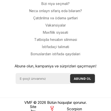
Bizi niyə seçməli?
Necə onlayn sifariş edə bilərəm?
Çatdırılma və ödəmə şərtləri
Vakansiyalar
Məxfilik siyasəti
Tətbiqdə hesabın silinməsi
İsti̇fadəçi̇ təli̇mati
Bonuslardan i̇sti̇fadə qaydalari
Abunə olun, kampaniya və sürprizləri qaçırmayın!
VMF © 2026 Bütün hüquqlar qorunur.
Site
Scorpion
by