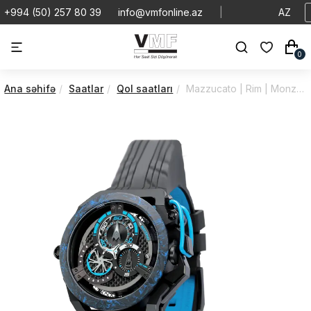
+994 (50) 257 80 39
info@vmfonline.az
|
AZ
0
Ana səhifə
Saatlar
Qol saatları
Mazzucato | Rim | Monza | RIMF1-BK2925