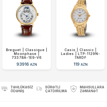
Breguet | Classique |
Casio | Classic |
Moonphase |
Ladies | LTP-1129N-
7337BA-1E9-V6
7ARDF
93916
119
AZN
AZN
TƏHLÜKƏSIZ
SÜRƏTLI
MƏHSULLARA
ÖDƏNIŞ
ÇATDIRILMA
ZƏMANƏT