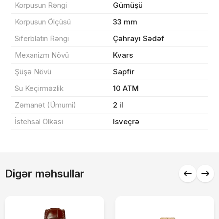
Korpusun Rəngi
Gümüşü
Yekun məbləğ
OK
0 ₼
Korpusun Ölçüsü
33 mm
Siferblatın Rəngi
Çəhrayı Sədəf
Sifarişi rəsmiləşdir
Mexanizm Növü
Kvars
Şüşə Növü
Sapfir
Alış-verişə davam et
Su Keçirməzlik
10 ATM
Zəmanət (Ümumi)
2 il
İstehsal Ölkəsi
Isveçrə
Digər məhsullar