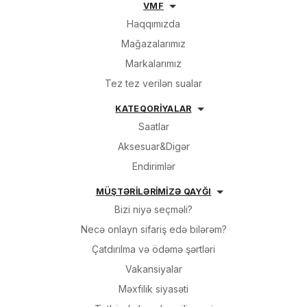
VMF
Haqqımızda
Mağazalarımız
Markalarımız
Tez tez verilən sualar
KATEQORİYALAR
Saatlar
Aksesuar&Digər
Endirimlər
MÜŞTƏRİLƏRİMİZƏ QAYĞI
Bizi niyə seçməli?
Necə onlayn sifariş edə bilərəm?
Çatdırılma və ödəmə şərtləri
Vakansiyalar
Məxfilik siyasəti