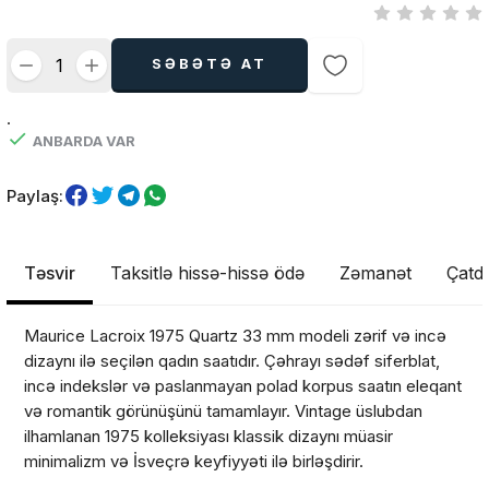
SƏBƏTƏ AT
.
ANBARDA VAR
Paylaş:
Təsvir
Taksitlə hissə-hissə ödə
Zəmanət
Çatdı
Maurice Lacroix 1975 Quartz 33 mm modeli zərif və incə
dizaynı ilə seçilən qadın saatıdır. Çəhrayı sədəf siferblat,
incə indekslər və paslanmayan polad korpus saatın eleqant
və romantik görünüşünü tamamlayır. Vintage üslubdan
ilhamlanan 1975 kolleksiyası klassik dizaynı müasir
minimalizm və İsveçrə keyfiyyəti ilə birləşdirir.