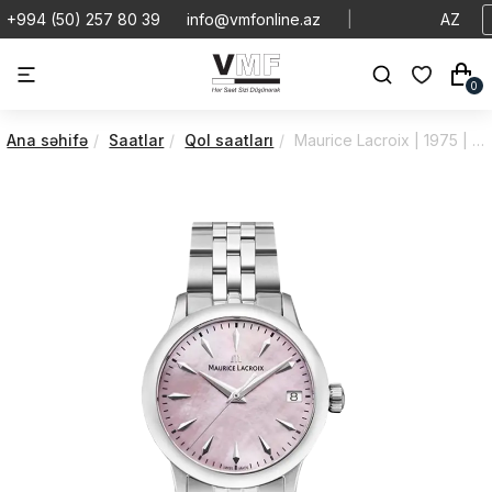
+994 (50) 257 80 39
info@vmfonline.az
|
AZ
0
Ana səhifə
Saatlar
Qol saatları
Maurice Lacroix | 1975 | Quartz | 751006-SS002-560-1