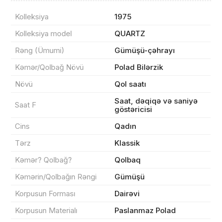
Kolleksiya
1975
Kolleksiya model
QUARTZ
Rəng (Ümumi)
Gümüşü-çəhrayı
Kəmər/Qolbağ Növü
Polad Bilərzik
Məhsul(lar) səbətə əlavə edildi
Növü
Qol saatı
Saat, dəqiqə və saniyə
Saat F
göstəricisi
Sifarişin detalları
Cins
Qadın
Tərz
Klassik
0 ₼
Məhsul toplam
(0)
Kəmər? Qolbağ?
Qolbaq
Kəmərin/Qolbağın Rəngi
Gümüşü
Endirim
0 ₼
Korpusun Forması
Dairəvi
Çatdırılma
0 ₼
Korpusun Materialı
Paslanmaz Polad