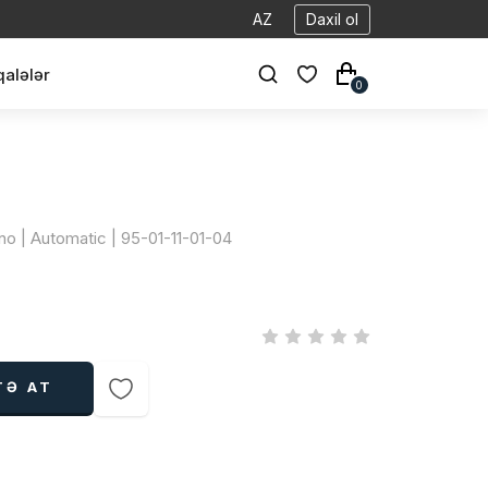
AZ
Daxil ol
alələr
0
no | Automatic | 95-01-11-01-04
TƏ AT