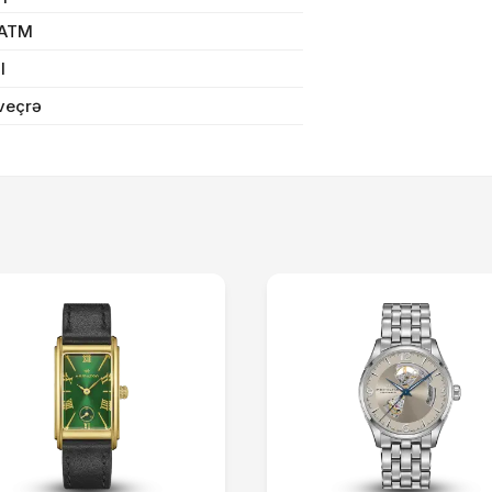
Sifarişi rəsmiləşdir
 ATM
il
veçrə
Alış-verişə davam et