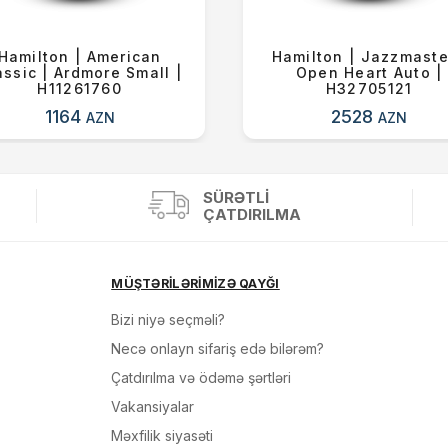
Hamilton | American
Hamilton | Jazzmaste
assic | Ardmore Small |
Open Heart Auto |
H11261760
H32705121
1164
2528
AZN
AZN
SÜRƏTLI
ÇATDIRILMA
MÜŞTƏRİLƏRİMİZƏ QAYĞI
Bizi niyə seçməli?
Necə onlayn sifariş edə bilərəm?
Çatdırılma və ödəmə şərtləri
Vakansiyalar
Məxfilik siyasəti