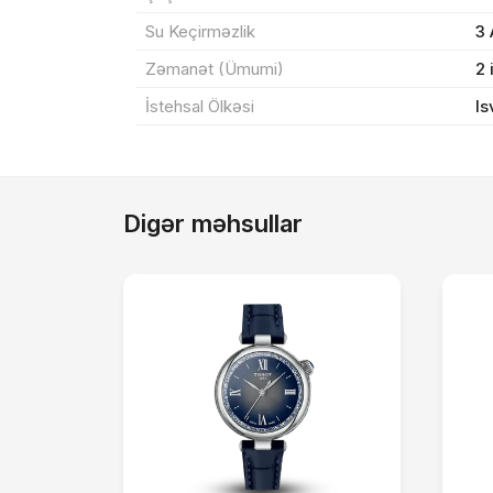
Su Keçirməzlik
3
Zəmanət (Ümumi)
2 
İstehsal Ölkəsi
Is
Digər məhsullar