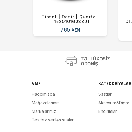
ve |
Tissot | Desir | Quartz |
0-80X
T1520101603801
Cl
765
AZN
TƏHLÜKƏSIZ
ÖDƏNIŞ
VMF
KATEQORİYALAR
Haqqımızda
Saatlar
Mağazalarımız
Aksesuar&Digər
Markalarımız
Endirimlər
Tez tez verilən sualar