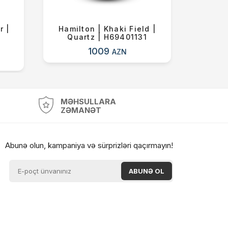
r |
Hamilton | Khaki Field |
Hamil
Quartz | H69401131
Qua
1009
AZN
MƏHSULLARA
ZƏMANƏT
Abunə olun, kampaniya və sürprizləri qaçırmayın!