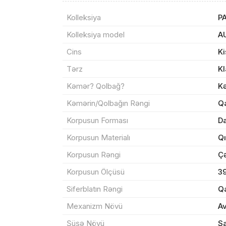
Kolleksiya
P
Məhs
Kolleksiya model
A
Cins
Ki
Tərz
Kl
Kəmər? Qolbağ?
K
Sif
Kəmərin/Qolbağın Rəngi
Q
Korpusun Forması
Da
Məh
Korpusun Materialı
Qı
End
Korpusun Rəngi
Çə
Çat
Korpusun Ölçüsü
3
Siferblatın Rəngi
Q
Mexanizm Növü
A
Yeku
Şüşə Növü
Sa