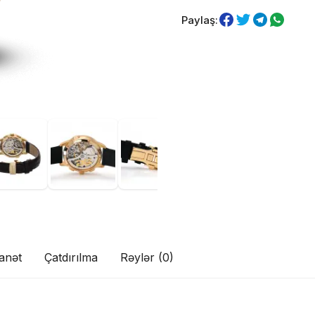
Paylaş:
anət
Çatdırılma
Rəylər (0)