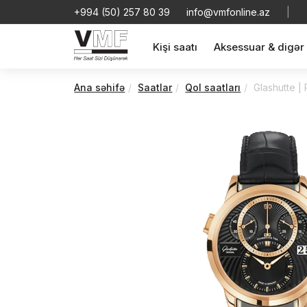
+994 (50) 257 80 39
info@vmfonline.az
|
Kişi saatı
Aksessuar & digər
Ana səhifə
Saatlar
Qol saatları
Glashutte |