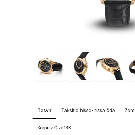
Təsvir
Taksitlə hissə-hissə ödə
Zəm
Korpus: Qızıl 18K