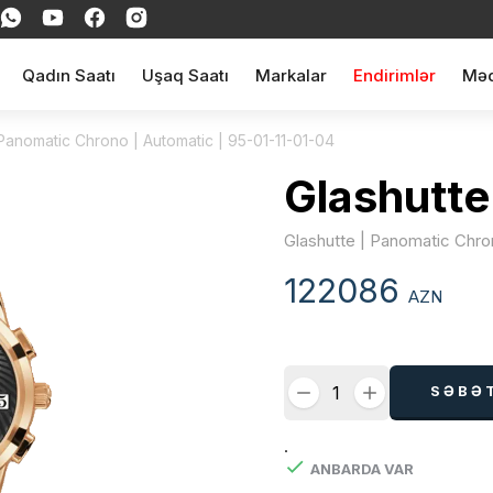
Qadın Saatı
Uşaq Saatı
Markalar
Endirimlər
Məq
 Panomatic Chrono | Automatic | 95-01-11-01-04
Glashutte
Glashutte | Panomatic Chro
122086
AZN
SƏBƏ
.
ANBARDA VAR