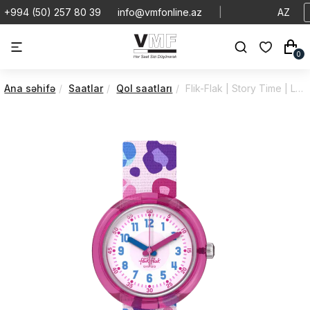
+994 (50) 257 80 39
info@vmfonline.az
|
AZ
0
Ana səhifə
Saatlar
Qol saatları
Flik-Flak | Story Time | Let's Get Artsy | ZFPNP166