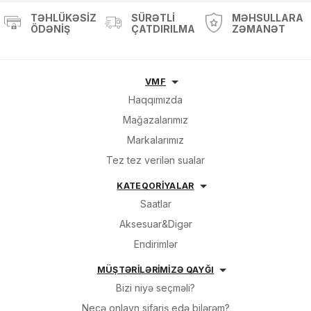
TƏHLÜKƏSIZ
SÜRƏTLI
MƏHSULLARA
ÖDƏNIŞ
ÇATDIRILMA
ZƏMANƏT
VMF
Haqqımızda
Mağazalarımız
Markalarımız
Tez tez verilən sualar
KATEQORİYALAR
Saatlar
Aksesuar&Digər
Endirimlər
MÜŞTƏRİLƏRİMİZƏ QAYĞI
Bizi niyə seçməli?
Necə onlayn sifariş edə bilərəm?