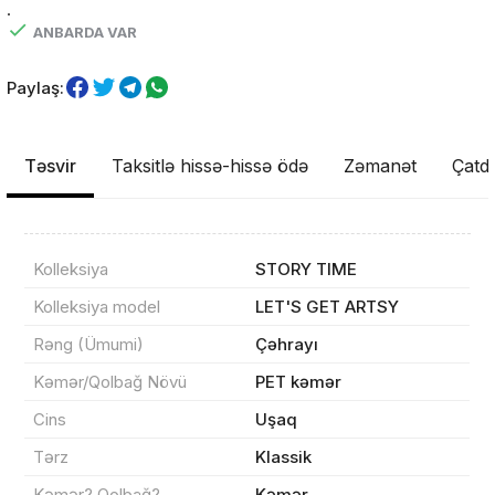
.
ANBARDA VAR
Paylaş:
Təsvir
Taksitlə hissə-hissə ödə
Zəmanət
Çatdı
Kolleksiya
STORY TIME
Kolleksiya model
LET'S GET ARTSY
Rəng (Ümumi)
Çəhrayı
Kəmər/Qolbağ Növü
PET kəmər
Cins
Uşaq
Tərz
Klassik
Məhsul(lar) səbətə əlavə edildi
Kəmər? Qolbağ?
Kəmər