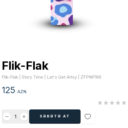
Flik-Flak
Flik-Flak | Story Time | Let's Get Artsy | ZFPNP166
125
AZN
SƏBƏTƏ AT