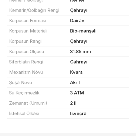
Kəmərin/Qolbağın Rəngi
Çəhrayı
Korpusun Forması
Dairəvi
Sifarişin detalları
Korpusun Materialı
Bio-mənşəli
Korpusun Rəngi
Çəhrayı
0 ₼
Məhsul toplam
(0)
Korpusun Ölçüsü
31.85 mm
Endirim
0 ₼
Siferblatın Rəngi
Çəhrayı
Çatdırılma
0 ₼
Mexanizm Növü
Kvars
Şüşə Növü
Akril
Su Keçirməzlik
3 ATM
Yekun məbləğ
OK
0 ₼
Zəmanət (Ümumi)
2 il
Sifarişi rəsmiləşdir
İstehsal Ölkəsi
Isveçrə
Alış-verişə davam et