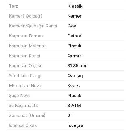
Məhsul(lar) səbətə əlavə edildi
Tərz
Klassik
Kəmər? Qolbağ?
Kəmər
Kəmərin/Qolbağın Rəngi
Göy
Sifarişin detalları
Korpusun Forması
Dairəvi
Korpusun Materialı
Plastik
0 ₼
Məhsul toplam
(0)
Korpusun Rəngi
Qırmızı
Endirim
0 ₼
Korpusun Ölçüsü
31.85 mm
Siferblatın Rəngi
Qarışıq
Çatdırılma
0 ₼
Mexanizm Növü
Kvars
Şüşə Növü
Plastik
Yekun məbləğ
OK
0 ₼
Su Keçirməzlik
3 ATM
Zəmanət (Ümumi)
2 il
Sifarişi rəsmiləşdir
İstehsal Ölkəsi
Isveçrə