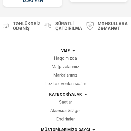
1296
AZN
TƏHLÜKƏSIZ
SÜRƏTLI
MƏHSULLARA
ÖDƏNIŞ
ÇATDIRILMA
ZƏMANƏT
VMF
Haqqımızda
Mağazalarımız
Markalarımız
Tez tez verilən sualar
KATEQORİYALAR
Saatlar
Aksesuar&Digər
Endirimlər
MÜŞTƏRİLƏRİMİZƏ QAYĞI