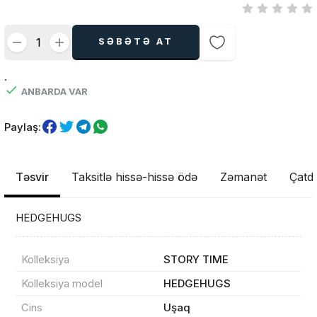
SƏBƏTƏ AT
.
ANBARDA VAR
Paylaş:
Təsvir
Taksitlə hissə-hissə ödə
Zəmanət
Çatdı
HEDGEHUGS
Kolleksiya
STORY TIME
Kolleksiya model
HEDGEHUGS
Cins
Uşaq