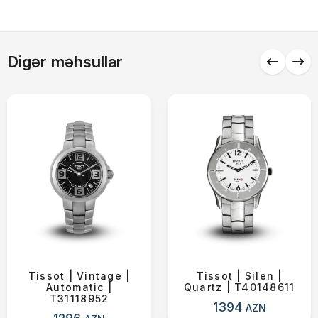
Alış-verişə davam et
Digər məhsullar
Tissot | Vintage |
Tissot | Silen |
Automatic |
Quartz | T40148611
T31118952
1394
AZN