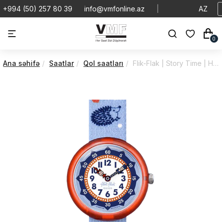
+994 (50) 257 80 39
info@vmfonline.az
|
AZ
0
Ana səhifə
Saatlar
Qol saatları
Flik-Flak | Story Time | Hedgehugs | ZFBNP148