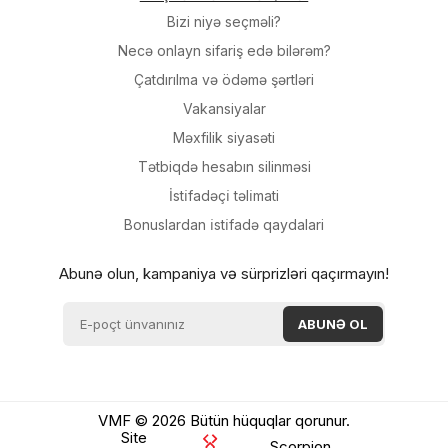
Bizi niyə seçməli?
Necə onlayn sifariş edə bilərəm?
Çatdırılma və ödəmə şərtləri
Vakansiyalar
Məxfilik siyasəti
Tətbiqdə hesabın silinməsi
İsti̇fadəçi̇ təli̇mati
Bonuslardan i̇sti̇fadə qaydalari
Abunə olun, kampaniya və sürprizləri qaçırmayın!
VMF © 2026 Bütün hüquqlar qorunur.
Site
Scorpion