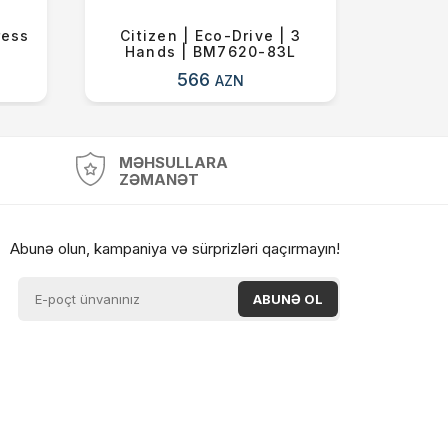
ress
Citizen | Eco-Drive | 3
Citizen
Hands | BM7620-83L
566
AZN
MƏHSULLARA
ZƏMANƏT
Abunə olun, kampaniya və sürprizləri qaçırmayın!