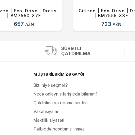
izen | Eco-Drive | Dress
Citizen | Eco-Drive | D
| BM7550-87E
| BM7555-83E
657
723
AZN
AZN
SÜRƏTLI
ÇATDIRILMA
MÜŞTƏRİLƏRİMİZƏ QAYĞI
Bizi niyə seçməli?
Necə onlayn sifariş edə bilərəm?
Çatdırılma və ödəmə şərtləri
Vakansiyalar
Məxfilik siyasəti
Tətbiqdə hesabın silinməsi