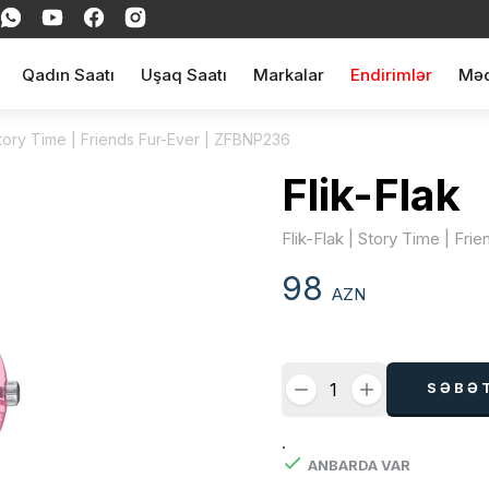
Qadın Saatı
Uşaq Saatı
Markalar
Endirimlər
Məq
 Story Time | Friends Fur-Ever | ZFBNP236
Flik-Flak
Flik-Flak | Story Time | Fr
98
AZN
SƏBƏ
.
ANBARDA VAR