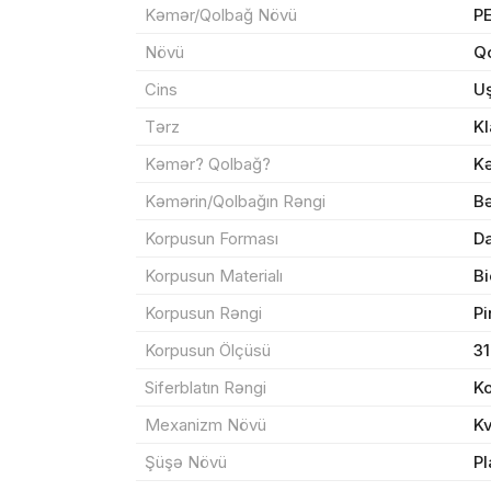
Kəmər/Qolbağ Növü
P
Məhs
Növü
Qo
Cins
U
Tərz
Kl
Kəmər? Qolbağ?
K
Sif
Kəmərin/Qolbağın Rəngi
B
Korpusun Forması
Da
Məh
Korpusun Materialı
B
End
Korpusun Rəngi
Pi
Çat
Korpusun Ölçüsü
3
Siferblatın Rəngi
K
Mexanizm Növü
K
Yeku
Şüşə Növü
Pl