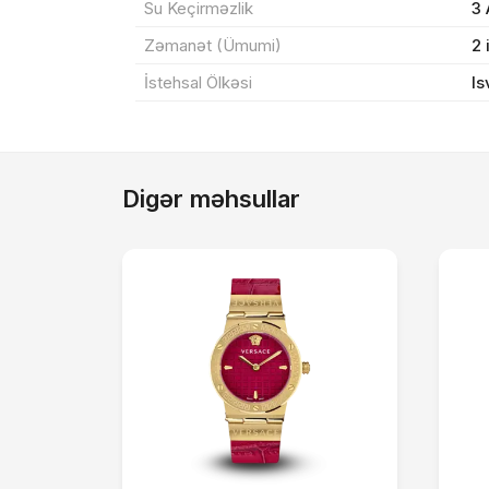
Su Keçirməzlik
3
Zəmanət (Ümumi)
2 
İstehsal Ölkəsi
Is
Digər məhsullar