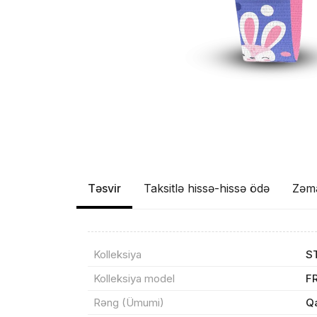
Təsvir
Taksitlə hissə-hissə ödə
Zəm
Kolleksiya
S
Kolleksiya model
F
Rəng (Ümumi)
Qa