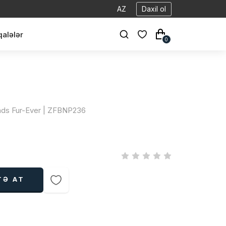
AZ
Daxil ol
alələr
0
iends Fur-Ever | ZFBNP236
TƏ AT