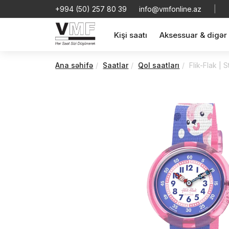
+994 (50) 257 80 39
info@vmfonline.az
|
Kişi saatı
Aksessuar & digər
Ana səhifə
Saatlar
Qol saatları
Flik-Flak |