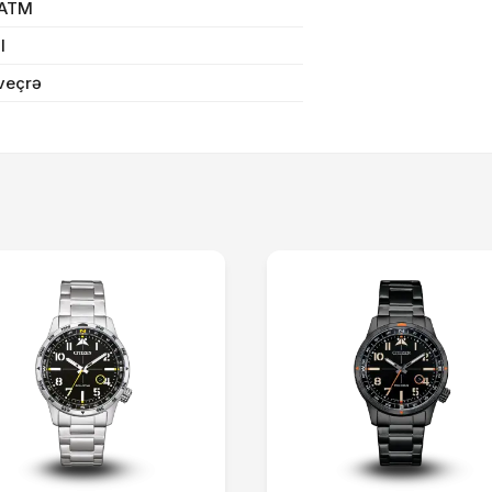
Sifarişi rəsmiləşdir
 ATM
il
veçrə
Alış-verişə davam et