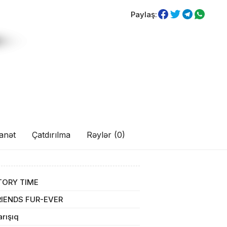
Paylaş:
anət
Çatdırılma
Rəylər (0)
TORY TIME
RIENDS FUR-EVER
rışıq