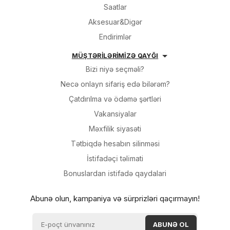
Saatlar
Aksesuar&Digər
Endirimlər
MÜŞTƏRİLƏRİMİZƏ QAYĞI
Bizi niyə seçməli?
Necə onlayn sifariş edə bilərəm?
Çatdırılma və ödəmə şərtləri
Vakansiyalar
Məxfilik siyasəti
Tətbiqdə hesabın silinməsi
İsti̇fadəçi̇ təli̇mati
Bonuslardan i̇sti̇fadə qaydalari
Abunə olun, kampaniya və sürprizləri qaçırmayın!