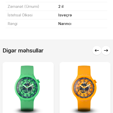
Sifarişi rəsmiləşdir
Zəmanət (Ümumi)
2 il
İstehsal Ölkəsi
Isveçrə
Alış-verişə davam et
Rəngi
Narıncı
Digər məhsullar