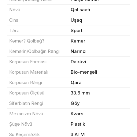
Növü
Qol saatı
Məhsul(lar) səbətə əlavə edildi
Cins
Uşaq
Tərz
Sport
Kəmər? Qolbağ?
Kəmər
Kəmərin/Qolbağın Rəngi
Narıncı
Sifarişin detalları
Korpusun Forması
Dairəvi
0 ₼
Məhsul toplam
(0)
Korpusun Materialı
Bio-mənşəli
Korpusun Rəngi
Qara
Endirim
0 ₼
Korpusun Ölçüsü
33.6 mm
Çatdırılma
0 ₼
Siferblatın Rəngi
Göy
Mexanizm Növü
Kvars
Yekun məbləğ
OK
0 ₼
Şüşə Növü
Plastik
Su Keçirməzlik
3 ATM