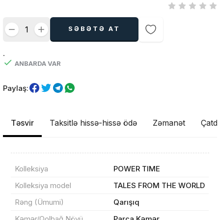
SƏBƏTƏ AT
.
ANBARDA VAR
Paylaş:
Təsvir
Taksitlə hissə-hissə ödə
Zəmanət
Çatdı
Kolleksiya
POWER TIME
Kolleksiya model
TALES FROM THE WORLD
Rəng (Ümumi)
Qarışıq
Kəmər/Qolbağ Növü
Parça Kəmər