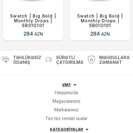
Swatch | Big Bold |
Swatch | Big Bold |
Monthly Drops |
Monthly Drops |
SB01G101
SB01O101
284
284
AZN
AZN
TƏHLÜKƏSIZ
SÜRƏTLI
MƏHSULLARA
ÖDƏNIŞ
ÇATDIRILMA
ZƏMANƏT
VMF
Haqqımızda
Mağazalarımız
Markalarımız
Tez tez verilən sualar
KATEQORİYALAR