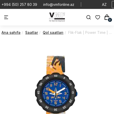
+994 (50) 257 80 39
info@vmfonline.az
|
AZ
0
Ana səhifə
Saatlar
Qol saatları
Flik-Flak | Power Time | Tales From The World | ZFPSP062