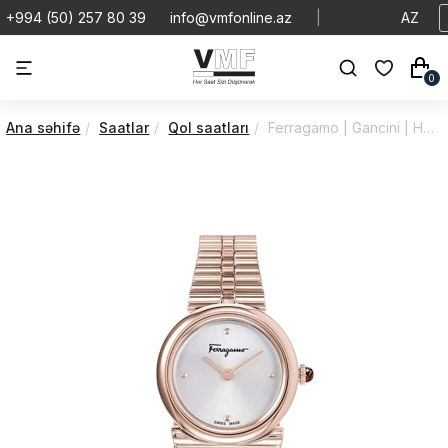
+994 (50) 257 80 39
info@vmfonline.az
|
AZ
0
Ana səhifə
Saatlar
Qol saatları
Ferragamo | Gancini | Horizontal | SFMC00421