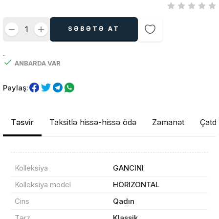
SƏBƏTƏ AT
.
ANBARDA VAR
Paylaş:
Təsvir
Taksitlə hissə-hissə ödə
Zəmanət
Çatdı
Kolleksiya
GANCINI
Kolleksiya model
HORIZONTAL
Cins
Qadın
Tərz
Klassik