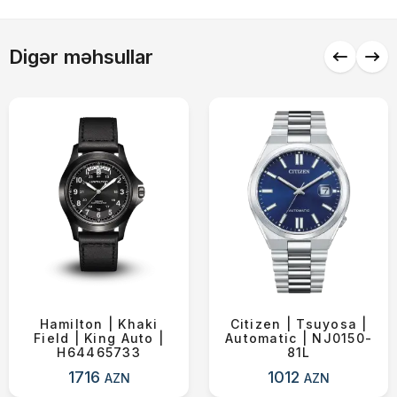
Alış-verişə davam et
Digər məhsullar
Hamilton | Khaki
Citizen | Tsuyosa |
Field | King Auto |
Automatic | NJ0150-
H64465733
81L
1716
1012
AZN
AZN