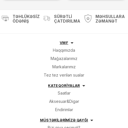
TƏHLÜKƏSIZ
SÜRƏTLI
MƏHSULLARA
ÖDƏNIŞ
ÇATDIRILMA
ZƏMANƏT
VMF
Haqqımızda
Mağazalarımız
Markalarımız
Tez tez verilən sualar
KATEQORİYALAR
Saatlar
Aksesuar&Digər
Endirimlər
MÜŞTƏRİLƏRİMİZƏ QAYĞI
Bizi niyə seçməli?