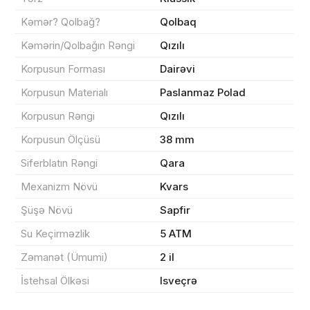
Kəmər? Qolbağ?
Qolbaq
Kəmərin/Qolbağın Rəngi
Qızılı
Korpusun Forması
Dairəvi
Sifarişin detalları
Korpusun Materialı
Paslanmaz Polad
0 ₼
Məhsul toplam
(0)
Korpusun Rəngi
Qızılı
Korpusun Ölçüsü
38 mm
Endirim
0 ₼
Siferblatın Rəngi
Qara
Çatdırılma
0 ₼
Mexanizm Növü
Kvars
Şüşə Növü
Sapfir
Yekun məbləğ
OK
0 ₼
Su Keçirməzlik
5 ATM
Zəmanət (Ümumi)
2 il
Sifarişi rəsmiləşdir
İstehsal Ölkəsi
Isveçrə