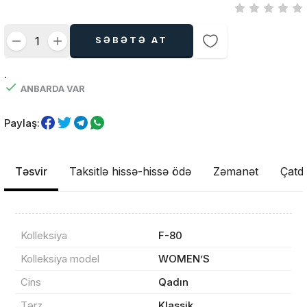
SƏBƏTƏ AT
.
ANBARDA VAR
Paylaş:
Təsvir
Taksitlə hissə-hissə ödə
Zəmanət
Çatdı
Kolleksiya
F-80
Kolleksiya model
WOMEN’S
Cins
Qadın
Məhsul(lar) səbətə əlavə edildi
Tərz
Klassik