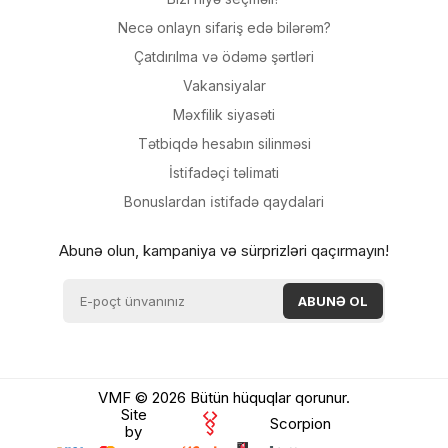
Necə onlayn sifariş edə bilərəm?
Çatdırılma və ödəmə şərtləri
Vakansiyalar
Məxfilik siyasəti
Tətbiqdə hesabın silinməsi
İsti̇fadəçi̇ təli̇mati
Bonuslardan i̇sti̇fadə qaydalari
Abunə olun, kampaniya və sürprizləri qaçırmayın!
VMF © 2026 Bütün hüquqlar qorunur.
Site
Scorpion
by