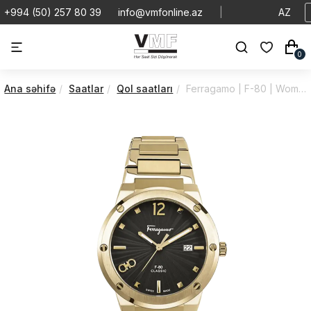
+994 (50) 257 80 39
info@vmfonline.az
|
AZ
0
Ana səhifə
Saatlar
Qol saatları
Ferragamo | F-80 | Women’s | SFMD00321