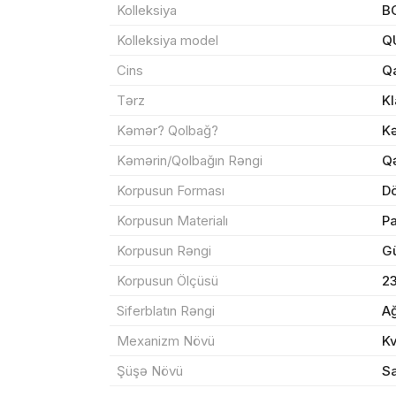
Kolleksiya
B
Kolleksiya model
Q
Məhs
Cins
Q
Tərz
Kl
Kəmər? Qolbağ?
K
Sif
Kəmərin/Qolbağın Rəngi
Q
Korpusun Forması
D
Məh
Korpusun Materialı
P
End
Korpusun Rəngi
G
Çat
Korpusun Ölçüsü
2
Siferblatın Rəngi
A
Mexanizm Növü
K
Yeku
Şüşə Növü
Sa