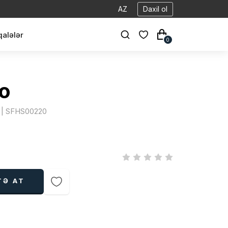
AZ
Daxil ol
alələr
0
o
z | SFHS00220
TƏ AT