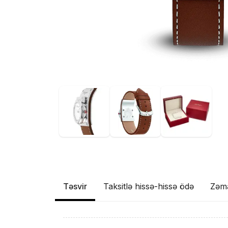
Təsvir
Taksitlə hissə-hissə ödə
Zəm