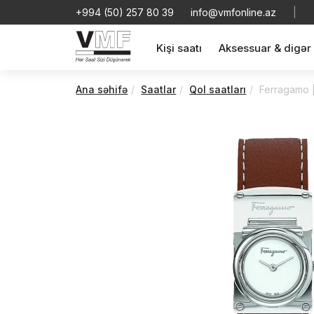
+994 (50) 257 80 39
info@vmfonline.az
|
Kişi saatı
Aksessuar & digər
Ana səhifə
Saatlar
Qol saatları
Ferragamo 