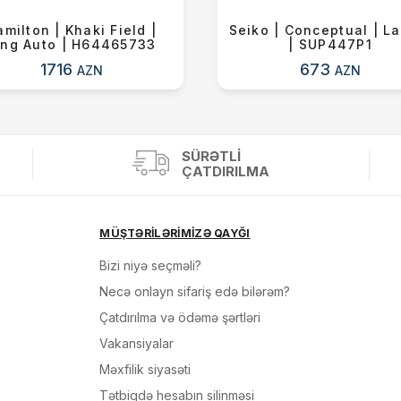
milton | Khaki Field |
Seiko | Conceptual | L
ing Auto | H64465733
| SUP447P1
1716
673
AZN
AZN
SÜRƏTLI
ÇATDIRILMA
MÜŞTƏRİLƏRİMİZƏ QAYĞI
Bizi niyə seçməli?
Necə onlayn sifariş edə bilərəm?
Çatdırılma və ödəmə şərtləri
Vakansiyalar
Məxfilik siyasəti
Tətbiqdə hesabın silinməsi