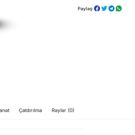
Paylaş:
anət
Çatdırılma
Rəylər (0)