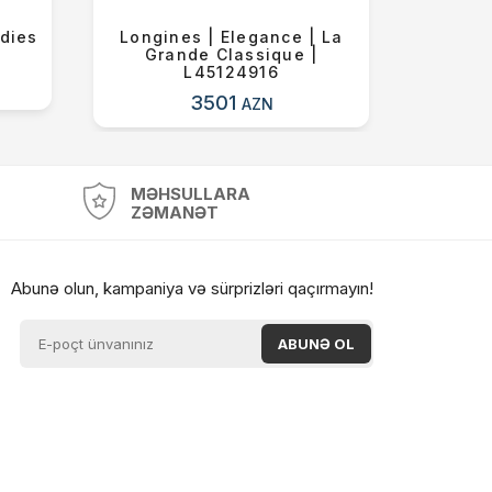
adies
Longines | Elegance | La
Longi
Grande Classique |
Gra
L45124916
3501
AZN
MƏHSULLARA
ZƏMANƏT
Abunə olun, kampaniya və sürprizləri qaçırmayın!