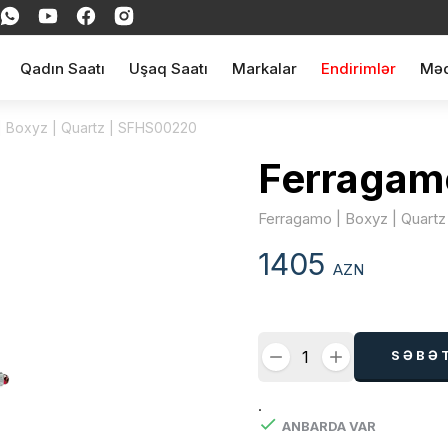
Qadın Saatı
Uşaq Saatı
Markalar
Endirimlər
Məq
| Boxyz | Quartz | SFHS00220
Ferragam
Ferragamo | Boxyz | Quart
1405
AZN
SƏBƏ
.
ANBARDA VAR