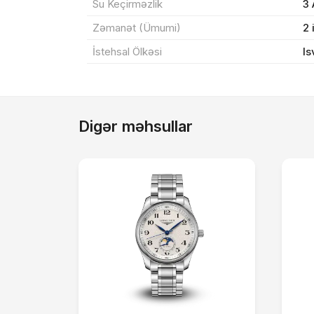
Su Keçirməzlik
3
Zəmanət (Ümumi)
2 
İstehsal Ölkəsi
Is
Digər məhsullar