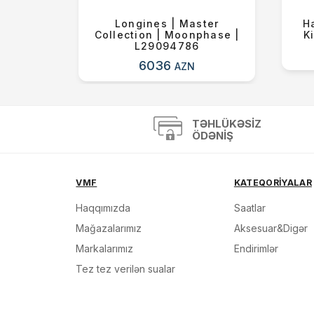
gital |
Longines | Master
Ha
DF
Collection | Moonphase |
K
L29094786
6036
AZN
TƏHLÜKƏSIZ
ÖDƏNIŞ
VMF
KATEQORİYALAR
Haqqımızda
Saatlar
Mağazalarımız
Aksesuar&Digər
Markalarımız
Endirimlər
Tez tez verilən sualar