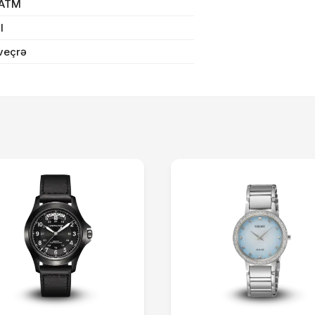
 ATM
Sifarişi rəsmiləşdir
il
veçrə
Alış-verişə davam et