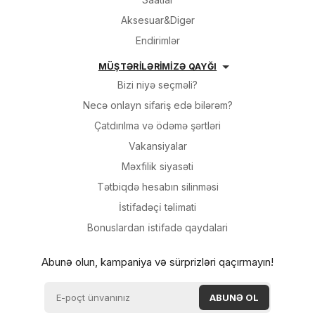
Aksesuar&Digər
Endirimlər
MÜŞTƏRİLƏRİMİZƏ QAYĞI
Bizi niyə seçməli?
Necə onlayn sifariş edə bilərəm?
Çatdırılma və ödəmə şərtləri
Vakansiyalar
Məxfilik siyasəti
Tətbiqdə hesabın silinməsi
İsti̇fadəçi̇ təli̇mati
Bonuslardan i̇sti̇fadə qaydalari
Abunə olun, kampaniya və sürprizləri qaçırmayın!