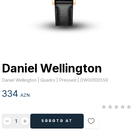
Daniel Wellington
Daniel Wellington | Quadro | Pressed | DW00100559
334
AZN
SƏBƏTƏ AT