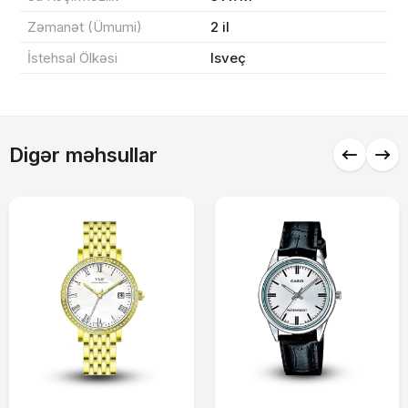
Zəmanət (Ümumi)
2 il
İstehsal Ölkəsi
Isveç
Alış-verişə davam et
Digər məhsullar