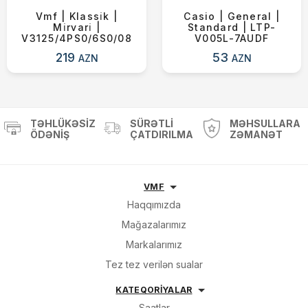
Vmf | Klassi̇k |
Casio | General |
Mi̇rvari̇ |
Standard | LTP-
V3125/4PS0/6S0/08
V005L-7AUDF
219
53
AZN
AZN
TƏHLÜKƏSIZ
SÜRƏTLI
MƏHSULLARA
ÖDƏNIŞ
ÇATDIRILMA
ZƏMANƏT
VMF
Haqqımızda
Mağazalarımız
Markalarımız
Tez tez verilən sualar
KATEQORİYALAR
Saatlar