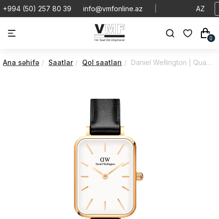
+994 (50) 257 80 39
info@vmfonline.az
|
AZ
0
Ana səhifə
Saatlar
Qol saatları
Daniel Wellington | Quadro | Pressed | DW00100559