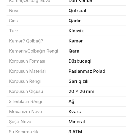
Kəmər/Qolbağ Növü
Dəri Kəmər
Növü
Qol saatı
Məhsul(lar) səbətə əlavə edildi
Cins
Qadın
Tərz
Klassik
Kəmər? Qolbağ?
Kəmər
Sifarişin detalları
Kəmərin/Qolbağın Rəngi
Qara
Korpusun Forması
Düzbucaqlı
0 ₼
Məhsul toplam
(0)
Korpusun Materialı
Paslanmaz Polad
Endirim
0 ₼
Korpusun Rəngi
Sarı qızılı
Korpusun Ölçüsü
20 × 26 mm
Çatdırılma
0 ₼
Siferblatın Rəngi
Ağ
Mexanizm Növü
Kvars
Yekun məbləğ
OK
0 ₼
Şüşə Növü
Mineral
Su Keçirməzlik
3 ATM
Sifarişi rəsmiləşdir