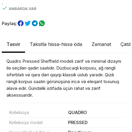
.
ANBARDA VAR
Paylaş:
Təsvir
Taksitlə hissə-hissə ödə
Zəmanət
Çatdı
Quadro Pressed Sheffield modeli zərif və minimal dizaynı
ilə seçilən qadın saatıdır. Düzbucaqlı korpusu, ağ rəngli
siferblatı və qara dəri qayışı klassik üslub yaradır. Qızılı
rəngli korpus saatın görünüşünə incə və eleqant toxunuş
əlavə edir. Gündəlik istifadə üçün rahat və zərif
aksessuardır.
Kolleksiya
QUADRO
Kolleksiya model
PRESSED