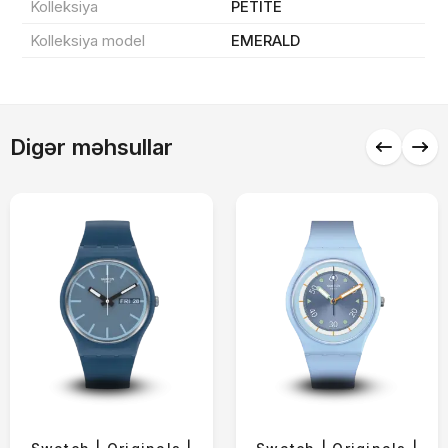
Kolleksiya
PETITE
Kolleksiya model
EMERALD
Alış-verişə davam et
Digər məhsullar