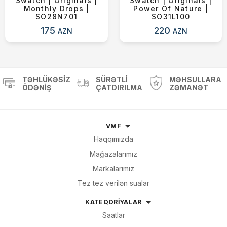
Swatch | Originals |
Swatch | Originals |
Monthly Drops |
Power Of Nature |
SO28N701
SO31L100
175
220
AZN
AZN
TƏHLÜKƏSIZ
SÜRƏTLI
MƏHSULLARA
ÖDƏNIŞ
ÇATDIRILMA
ZƏMANƏT
VMF
Haqqımızda
Mağazalarımız
Markalarımız
Tez tez verilən sualar
KATEQORİYALAR
Saatlar