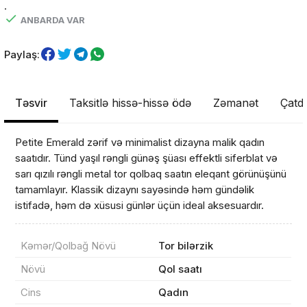
.
ANBARDA VAR
Paylaş:
Təsvir
Taksitlə hissə-hissə ödə
Zəmanət
Çatdı
Petite Emerald zərif və minimalist dizayna malik qadın
saatıdır. Tünd yaşıl rəngli günəş şüası effektli siferblat və
sarı qızılı rəngli metal tor qolbaq saatın eleqant görünüşünü
tamamlayır. Klassik dizaynı sayəsində həm gündəlik
istifadə, həm də xüsusi günlər üçün ideal aksesuardır.
Kəmər/Qolbağ Növü
Tor bilərzik
Növü
Qol saatı
Cins
Qadın