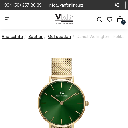
+994 (50) 257 80 39
info@vmfonline.az
|
AZ
0
Ana səhifə
Saatlar
Qol saatları
Daniel Wellington | Petite | Emerald | DW00100479