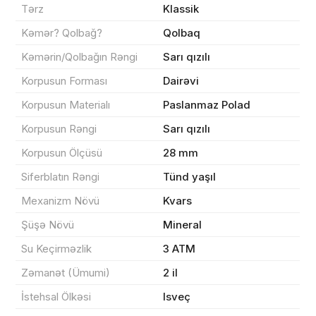
Tərz
Klassik
Kəmər? Qolbağ?
Qolbaq
Məhsul(lar) səbətə əlavə edildi
Kəmərin/Qolbağın Rəngi
Sarı qızılı
Korpusun Forması
Dairəvi
Korpusun Materialı
Paslanmaz Polad
Sifarişin detalları
Korpusun Rəngi
Sarı qızılı
0 ₼
Məhsul toplam
(0)
Korpusun Ölçüsü
28 mm
Siferblatın Rəngi
Tünd yaşıl
Endirim
0 ₼
Mexanizm Növü
Kvars
Çatdırılma
0 ₼
Şüşə Növü
Mineral
Su Keçirməzlik
3 ATM
Yekun məbləğ
OK
0 ₼
Zəmanət (Ümumi)
2 il
İstehsal Ölkəsi
Isveç
Sifarişi rəsmiləşdir