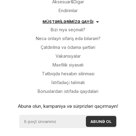
Aksesuar&Digər
Endirimlər
MÜŞTƏRİLƏRİMİZƏ QAYĞI
Bizi niyə seçməli?
Necə onlayn sifariş edə bilərəm?
Çatdırılma və ödəmə şərtləri
Vakansiyalar
Məxfilik siyasəti
Tətbiqdə hesabın silinməsi
İsti̇fadəçi̇ təli̇mati
Bonuslardan i̇sti̇fadə qaydalari
Abunə olun, kampaniya və sürprizləri qaçırmayın!