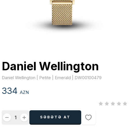
Daniel Wellington
Daniel Wellington | Petite | Emerald | DW00100479
334
AZN
SƏBƏTƏ AT