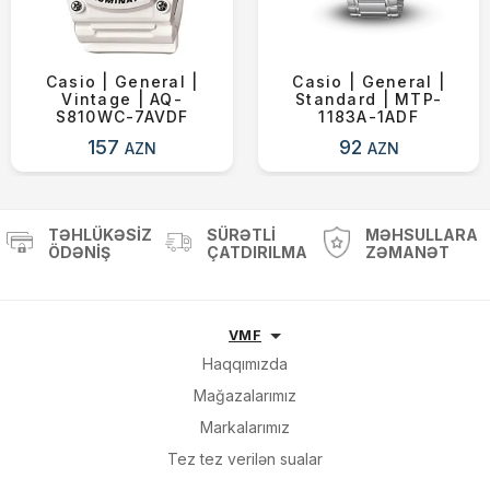
Casio | General |
Casio | General |
Vintage | AQ-
Standard | MTP-
S810WC-7AVDF
1183A-1ADF
157
92
AZN
AZN
TƏHLÜKƏSIZ
SÜRƏTLI
MƏHSULLARA
ÖDƏNIŞ
ÇATDIRILMA
ZƏMANƏT
VMF
Haqqımızda
Mağazalarımız
Markalarımız
Tez tez verilən sualar