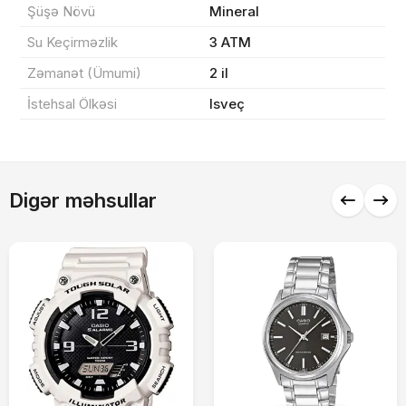
Şüşə Növü
Mineral
Sifarişi rəsmiləşdir
Su Keçirməzlik
3 ATM
Zəmanət (Ümumi)
2 il
Alış-verişə davam et
İstehsal Ölkəsi
Isveç
Digər məhsullar