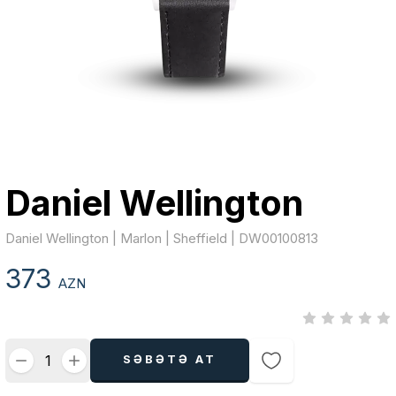
Daniel Wellington
Daniel Wellington | Marlon | Sheffield | DW00100813
373
AZN
SƏBƏTƏ AT