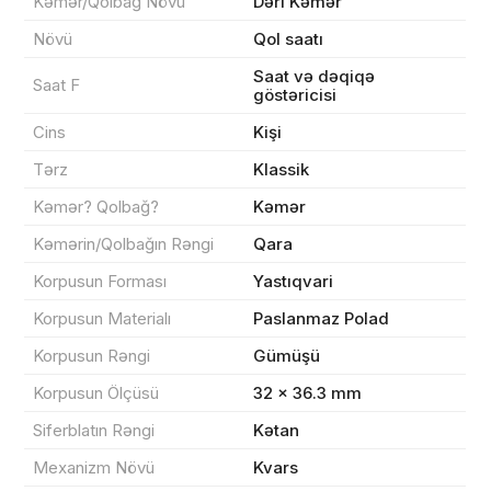
Kəmər/Qolbağ Növü
Dəri Kəmər
Növü
Qol saatı
Saat və dəqiqə
Məhsul(lar) səbətə əlavə edildi
Saat F
göstəricisi
Cins
Kişi
Tərz
Klassik
Sifarişin detalları
Kəmər? Qolbağ?
Kəmər
Kəmərin/Qolbağın Rəngi
Qara
0 ₼
Məhsul toplam
(0)
Korpusun Forması
Yastıqvari
Endirim
0 ₼
Korpusun Materialı
Paslanmaz Polad
Korpusun Rəngi
Gümüşü
Çatdırılma
0 ₼
Korpusun Ölçüsü
32 × 36.3 mm
Siferblatın Rəngi
Kətan
Yekun məbləğ
OK
0 ₼
Mexanizm Növü
Kvars