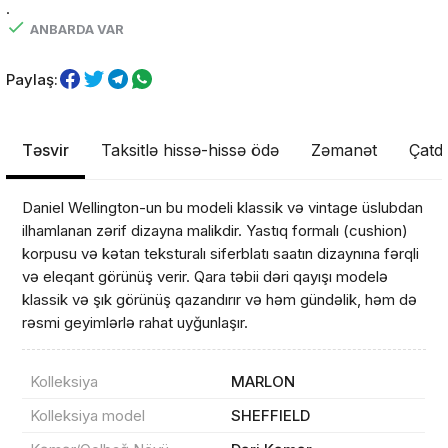
.
ANBARDA VAR
Paylaş:
Təsvir
Taksitlə hissə-hissə ödə
Zəmanət
Çatdı
Daniel Wellington-un bu modeli klassik və vintage üslubdan
ilhamlanan zərif dizayna malikdir. Yastıq formalı (cushion)
korpusu və kətan teksturalı siferblatı saatın dizaynına fərqli
və eleqant görünüş verir. Qara təbii dəri qayışı modelə
klassik və şık görünüş qazandırır və həm gündəlik, həm də
rəsmi geyimlərlə rahat uyğunlaşır.
Kolleksiya
MARLON
Kolleksiya model
SHEFFIELD