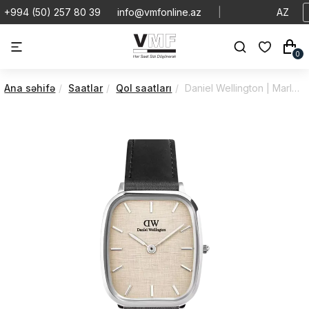
+994 (50) 257 80 39
info@vmfonline.az
|
AZ
0
Ana səhifə
Saatlar
Qol saatları
Daniel Wellington | Marlon | Sheffield | DW00100813