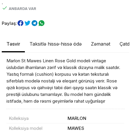
.
ANBARDA VAR
Paylaş:
Təsvir
Taksitlə hissə-hissə ödə
Zəmanət
Çatdı
Marlon St Mawes Linen Rose Gold modeli vintage
üslubdan ilhamlanan zərif və klassik dizayna malik saatdır.
Yastıq formalı (cushion) korpusu və kətan teksturalı
siferblatı modelə nostalji və eleqant görünüş verir. Rose
qızılı korpus və qəhvəyi təbii dəri qayışı saatın klassik və
prestijli üslubunu tamamlayır. Bu model həm gündəlik
istifadə, həm də rəsmi geyimlərlə rahat uyğunlaşır
Kolleksiya
MARLON
Kolleksiya model
MAWES