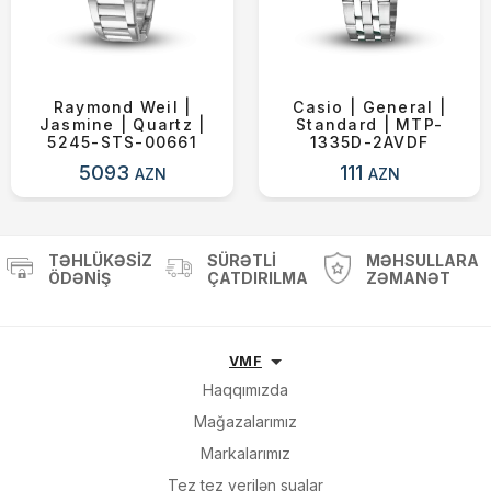
Raymond Weil |
Casio | General |
Jasmine | Quartz |
Standard | MTP-
5245-STS-00661
1335D-2AVDF
5093
111
AZN
AZN
TƏHLÜKƏSIZ
SÜRƏTLI
MƏHSULLARA
ÖDƏNIŞ
ÇATDIRILMA
ZƏMANƏT
VMF
Haqqımızda
Mağazalarımız
Markalarımız
Tez tez verilən sualar