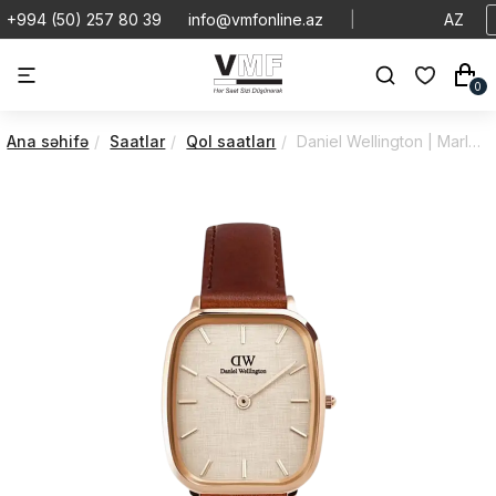
+994 (50) 257 80 39
info@vmfonline.az
|
AZ
0
Ana səhifə
Saatlar
Qol saatları
Daniel Wellington | Marlon | Mawes | DW00100816