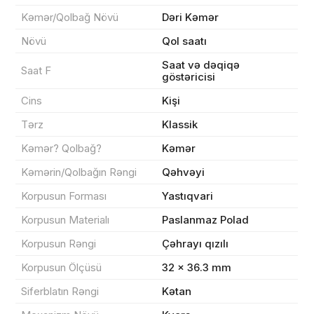
Kəmər/Qolbağ Növü
Dəri Kəmər
Növü
Qol saatı
Məhsul(lar) səbətə əlavə edildi
Saat və dəqiqə
Saat F
göstəricisi
Cins
Kişi
Tərz
Klassik
Sifarişin detalları
Kəmər? Qolbağ?
Kəmər
Kəmərin/Qolbağın Rəngi
Qəhvəyi
0 ₼
Məhsul toplam
(0)
Korpusun Forması
Yastıqvari
Endirim
0 ₼
Korpusun Materialı
Paslanmaz Polad
Çatdırılma
0 ₼
Korpusun Rəngi
Çəhrayı qızılı
Korpusun Ölçüsü
32 × 36.3 mm
Yekun məbləğ
OK
0 ₼
Siferblatın Rəngi
Kətan