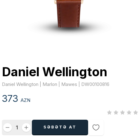
Daniel Wellington
Daniel Wellington | Marlon | Mawes | DW00100816
373
AZN
SƏBƏTƏ AT