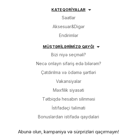
KATEQORİYALAR
Saatlar
Aksesuar&Digər
Endirimlər
MÜŞTƏRİLƏRİMİZƏ QAYĞI
Bizi niyə seçməli?
Necə onlayn sifariş edə bilərəm?
Çatdırılma və ödəmə şərtləri
Vakansiyalar
Məxfilik siyasəti
Tətbiqdə hesabın silinməsi
İsti̇fadəçi̇ təli̇mati
Bonuslardan i̇sti̇fadə qaydalari
Abunə olun, kampaniya və sürprizləri qaçırmayın!