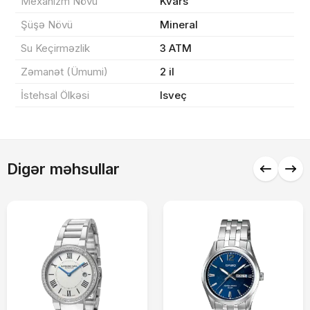
Mexanizm Növü
Kvars
Sifarişi rəsmiləşdir
Şüşə Növü
Mineral
Su Keçirməzlik
3 ATM
Alış-verişə davam et
Zəmanət (Ümumi)
2 il
İstehsal Ölkəsi
Isveç
Digər məhsullar