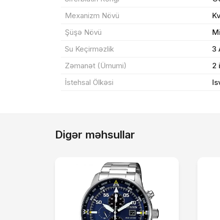
Mexanizm Növü
K
Şüşə Növü
M
Su Keçirməzlik
3
Zəmanət (Ümumi)
2 
İstehsal Ölkəsi
Is
Digər məhsullar