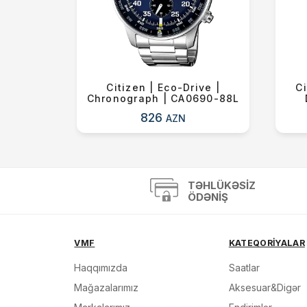
ican
Citizen | Eco-Drive |
Ci
 Auto |
Chronograph | CA0690-88L
826
AZN
TƏHLÜKƏSIZ
ÖDƏNIŞ
VMF
KATEQORİYALAR
Haqqımızda
Saatlar
Mağazalarımız
Aksesuar&Digər