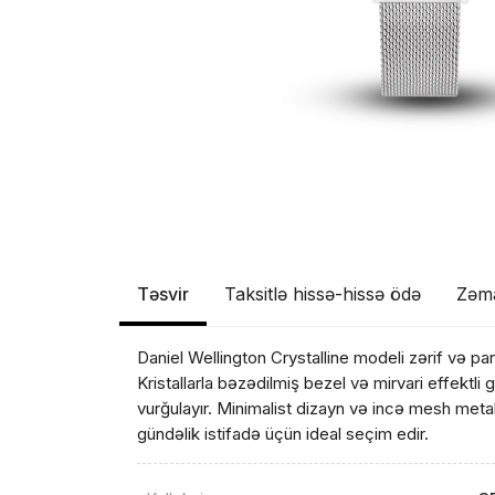
Təsvir
Taksitlə hissə-hissə ödə
Zəm
Daniel Wellington Crystalline modeli zərif və parl
Kristallarla bəzədilmiş bezel və mirvari effektli
vurğulayır. Minimalist dizayn və incə mesh meta
gündəlik istifadə üçün ideal seçim edir.