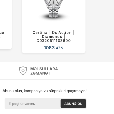
Eco
Certina | Ds Action |
Tissot 
X
Diamonds |
T
C0320511103600
1083
AZN
MƏHSULLARA
ZƏMANƏT
Abunə olun, kampaniya və sürprizləri qaçırmayın!