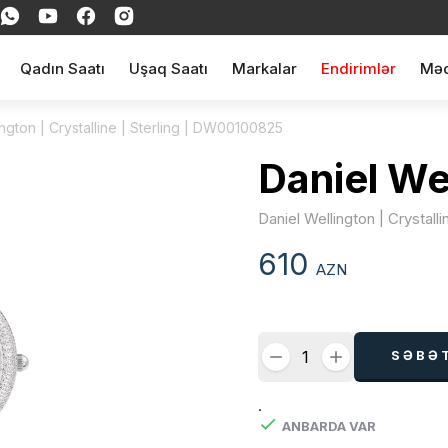
Qadın Saatı
Uşaq Saatı
Markalar
Endirimlər
Məq
ington | Crystalline | Sterling | DW00100825
Daniel We
Daniel Wellington | Crystall
610
AZN
SƏBƏ
.
ANBARDA VAR