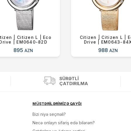
tizen | Citizen L | Eco
Citizen | Citizen L | 
Drive | EM0640-82D
Drive | EM0643-84
895
988
AZN
AZN
SÜRƏTLI
ÇATDIRILMA
MÜŞTƏRİLƏRİMİZƏ QAYĞI
Bizi niyə seçməli?
Necə onlayn sifariş edə bilərəm?