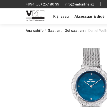
+994 (50) 257 80 39
info@vmfonline.az
|
Kişi saatı
Aksessuar & digər
Ana səhifə
Saatlar
Qol saatları
Daniel Well