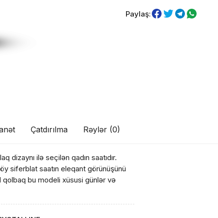
Paylaş:
anət
Çatdırılma
Rəylər (0)
aq dizaynı ilə seçilən qadın saatıdır.
 göy siferblat saatın eleqant görünüşünü
l qolbaq bu modeli xüsusi günlər və