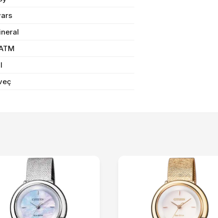
vars
Sifarişi rəsmiləşdir
ineral
 ATM
il
Alış-verişə davam et
veç