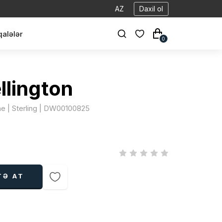
AZ
Daxil ol
alələr
0
llington
ine | Sterling | DW00100825
TƏ AT