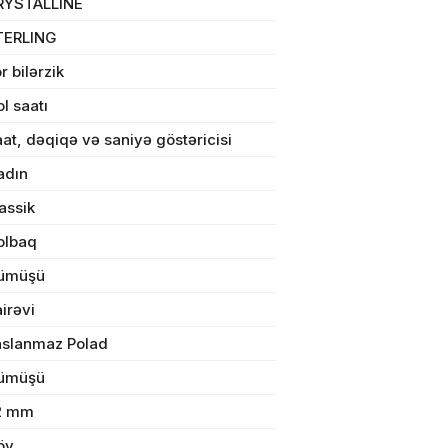
RYSTALLINE
TERLING
r bilərzik
ul(lar) səbətə əlavə edildi
l saatı
at, dəqiqə və saniyə göstəricisi
adın
assik
arişin detalları
olbaq
ümüşü
sul toplam
(0)
irəvi
irim
aslanmaz Polad
dırılma
ümüşü
2 mm
n məbləğ
öy
OK