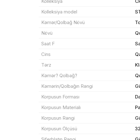
Kolleksiya
C
Kolleksiya model
S
Kəmər/Qolbağ Növü
To
Məhs
Növü
Qo
Saat F
Sa
Cins
Q
Tərz
Kl
Sif
Kəmər? Qolbağ?
Q
Kəmərin/Qolbağın Rəngi
G
Məh
Korpusun Forması
Da
End
Korpusun Materialı
P
Çat
Korpusun Rəngi
G
Korpusun Ölçüsü
3
Yeku
Siferblatın Rəngi
G