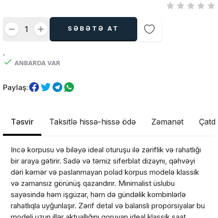
SƏBƏTƏ AT
.
ANBARDA VAR
Paylaş:
Təsvir
Taksitlə hissə-hissə ödə
Zəmanət
Çatdı
Incə korpusu və biləyə ideal oturuşu ilə zəriflik və rahatlığı
bir araya gətirir. Sadə və təmiz siferblat dizaynı, qəhvəyi
dəri kəmər və paslanmayan polad korpus modelə klassik
və zamansız görünüş qazandırır. Minimalist üslubu
sayəsində həm işgüzar, həm də gündəlik kombinlərlə
rahatlıqla uyğunlaşır. Zərif detal və balanslı proporsiyalar bu
modeli uzun illər aktuallığını qoruyan ideal klassik saat