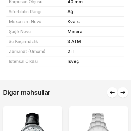
Korpusun Ölçüsü
40 mm
Yekun məbləğ
OK
0 ₼
Siferblatın Rəngi
Ağ
Sifarişi rəsmiləşdir
Mexanizm Növü
Kvars
Şüşə Növü
Mineral
Su Keçirməzlik
3 ATM
Alış-verişə davam et
Zəmanət (Ümumi)
2 il
İstehsal Ölkəsi
Isveç
Digər məhsullar