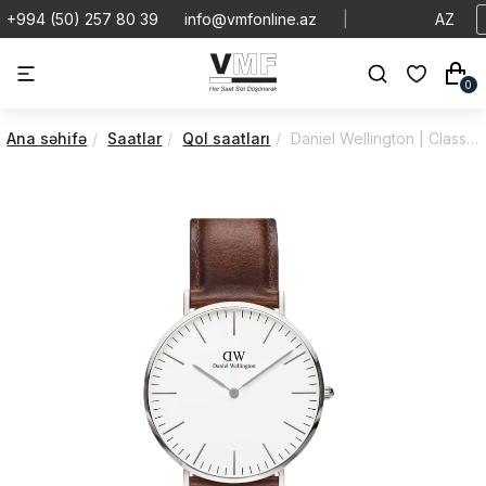
+994 (50) 257 80 39
info@vmfonline.az
|
AZ
0
Ana səhifə
Saatlar
Qol saatları
Daniel Wellington | Classic | St Mawes | DW00100021