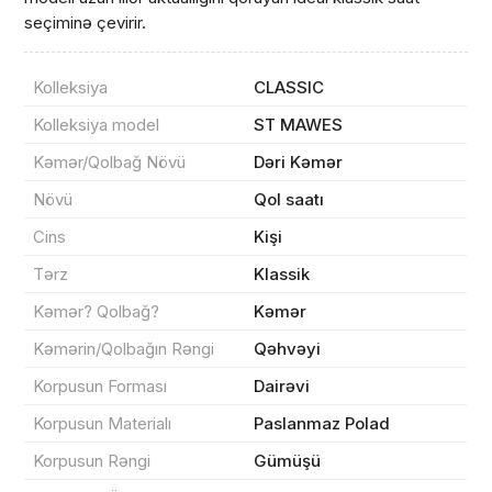
seçiminə çevirir.
Kolleksiya
CLASSIC
Kolleksiya model
ST MAWES
Məhsul(lar) səbətə əlavə edildi
Kəmər/Qolbağ Növü
Dəri Kəmər
Növü
Qol saatı
Cins
Kişi
Sifarişin detalları
Tərz
Klassik
Kəmər? Qolbağ?
Kəmər
0 ₼
Məhsul toplam
(0)
Kəmərin/Qolbağın Rəngi
Qəhvəyi
Endirim
0 ₼
Korpusun Forması
Dairəvi
Çatdırılma
0 ₼
Korpusun Materialı
Paslanmaz Polad
Korpusun Rəngi
Gümüşü