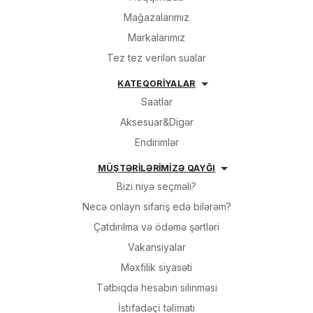
Mağazalarımız
Markalarımız
Tez tez verilən sualar
KATEQORİYALAR
Saatlar
Aksesuar&Digər
Endirimlər
MÜŞTƏRİLƏRİMİZƏ QAYĞI
Bizi niyə seçməli?
Necə onlayn sifariş edə bilərəm?
Çatdırılma və ödəmə şərtləri
Vakansiyalar
Məxfilik siyasəti
Tətbiqdə hesabın silinməsi
İsti̇fadəçi̇ təli̇mati