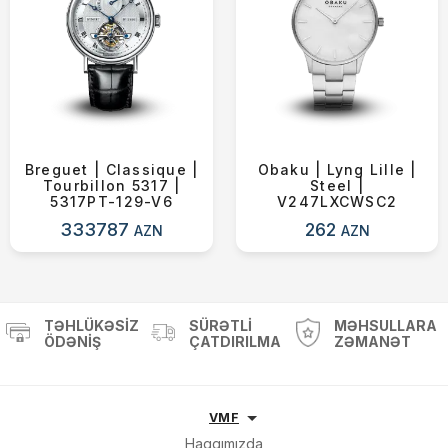
Breguet | Classique |
Obaku | Lyng Lille |
Tourbillon 5317 |
Steel |
5317PT-129-V6
V247LXCWSC2
333787
262
AZN
AZN
TƏHLÜKƏSIZ
SÜRƏTLI
MƏHSULLARA
ÖDƏNIŞ
ÇATDIRILMA
ZƏMANƏT
VMF
Haqqımızda