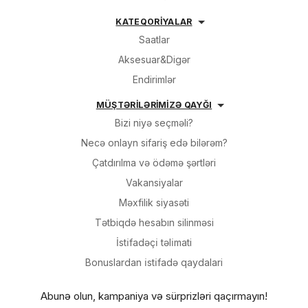
KATEQORİYALAR
Saatlar
Aksesuar&Digər
Endirimlər
MÜŞTƏRİLƏRİMİZƏ QAYĞI
Bizi niyə seçməli?
Necə onlayn sifariş edə bilərəm?
Çatdırılma və ödəmə şərtləri
Vakansiyalar
Məxfilik siyasəti
Tətbiqdə hesabın silinməsi
İsti̇fadəçi̇ təli̇mati
Bonuslardan i̇sti̇fadə qaydalari
Abunə olun, kampaniya və sürprizləri qaçırmayın!