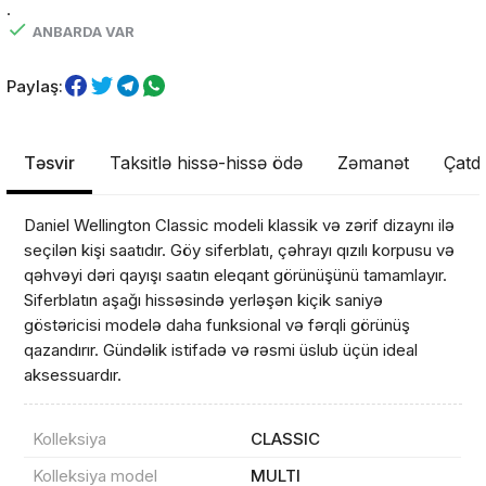
.
ANBARDA VAR
Paylaş:
Təsvir
Taksitlə hissə-hissə ödə
Zəmanət
Çatdı
Daniel Wellington Classic modeli klassik və zərif dizaynı ilə
seçilən kişi saatıdır. Göy siferblatı, çəhrayı qızılı korpusu və
qəhvəyi dəri qayışı saatın eleqant görünüşünü tamamlayır.
Siferblatın aşağı hissəsində yerləşən kiçik saniyə
göstəricisi modelə daha funksional və fərqli görünüş
qazandırır. Gündəlik istifadə və rəsmi üslub üçün ideal
aksessuardır.
Kolleksiya
CLASSIC
Kolleksiya model
MULTI