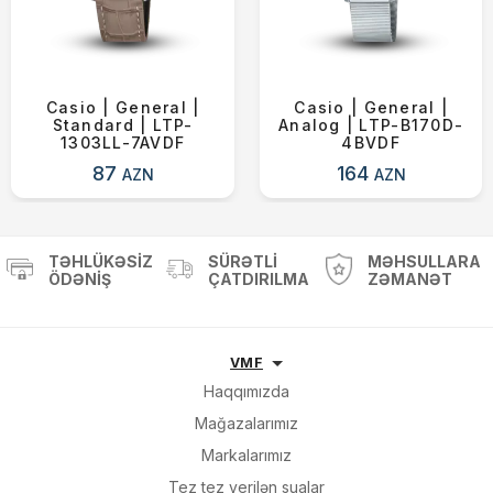
Casio | General |
Casio | General |
Standard | LTP-
Analog | LTP-B170D-
1303LL-7AVDF
4BVDF
87
164
AZN
AZN
TƏHLÜKƏSIZ
SÜRƏTLI
MƏHSULLARA
ÖDƏNIŞ
ÇATDIRILMA
ZƏMANƏT
VMF
Haqqımızda
Mağazalarımız
Markalarımız
Tez tez verilən sualar