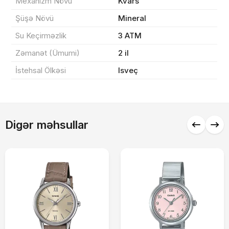
Mexanizm Növü
Kvars
Sifarişi rəsmiləşdir
Şüşə Növü
Mineral
Su Keçirməzlik
3 ATM
Alış-verişə davam et
Zəmanət (Ümumi)
2 il
İstehsal Ölkəsi
Isveç
Digər məhsullar