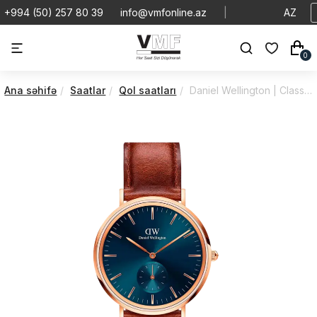
+994 (50) 257 80 39
info@vmfonline.az
|
AZ
0
Ana səhifə
Saatlar
Qol saatları
Daniel Wellington | Classic | Multi | DW00100708