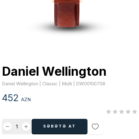
Daniel Wellington
Daniel Wellington | Classic | Multi | DW00100708
452
AZN
SƏBƏTƏ AT