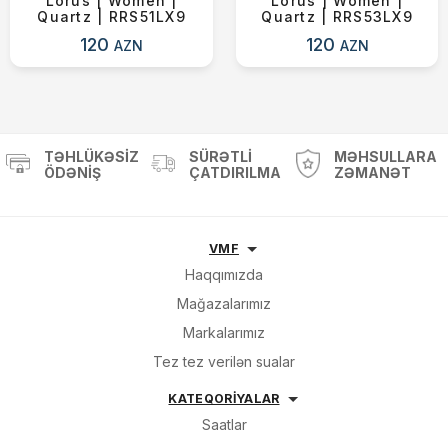
Lorus | Women |
Lorus | Women |
Quartz | RRS51LX9
Quartz | RRS53LX9
120
120
AZN
AZN
TƏHLÜKƏSIZ
SÜRƏTLI
MƏHSULLARA
ÖDƏNIŞ
ÇATDIRILMA
ZƏMANƏT
VMF
Haqqımızda
Mağazalarımız
Markalarımız
Tez tez verilən sualar
KATEQORİYALAR
Saatlar