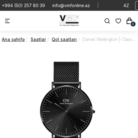
+994 (50) 257 80 39
info@vmfonline.az
|
AZ
0
Ana səhifə
Saatlar
Qol saatları
Daniel Wellington | Classic | Ashfield | DW00100632