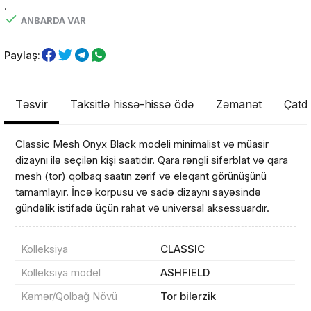
.
ANBARDA VAR
Paylaş:
Təsvir
Taksitlə hissə-hissə ödə
Zəmanət
Çatdı
Classic Mesh Onyx Black modeli minimalist və müasir
dizaynı ilə seçilən kişi saatıdır. Qara rəngli siferblat və qara
mesh (tor) qolbaq saatın zərif və eleqant görünüşünü
tamamlayır. İncə korpusu və sadə dizaynı sayəsində
gündəlik istifadə üçün rahat və universal aksessuardır.
Kolleksiya
CLASSIC
Kolleksiya model
ASHFIELD
Kəmər/Qolbağ Növü
Tor bilərzik