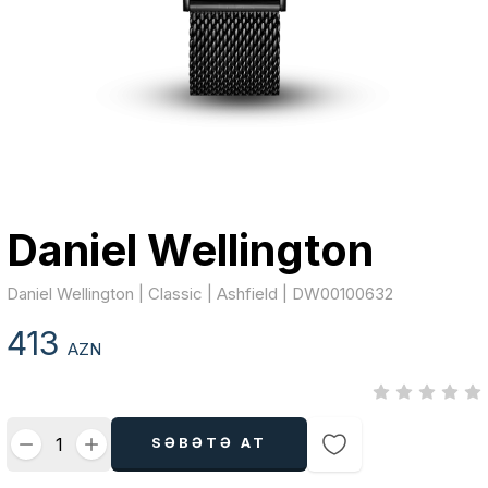
Daniel Wellington
Daniel Wellington | Classic | Ashfield | DW00100632
413
AZN
SƏBƏTƏ AT