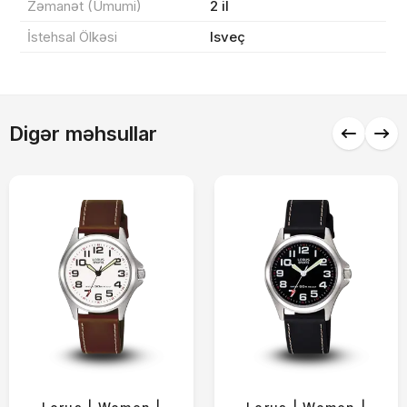
Zəmanət (Ümumi)
2 il
İstehsal Ölkəsi
Isveç
Alış-verişə davam et
Digər məhsullar