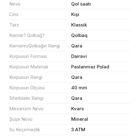
Növü
Qol saatı
Cins
Kişi
Məhsul(lar) səbətə əlavə edildi
Tərz
Klassik
Kəmər? Qolbağ?
Qolbaq
Kəmərin/Qolbağın Rəngi
Qara
Sifarişin detalları
Korpusun Forması
Dairəvi
0 ₼
Məhsul toplam
(0)
Korpusun Materialı
Paslanmaz Polad
Korpusun Rəngi
Qara
Endirim
0 ₼
Korpusun Ölçüsü
40 mm
Çatdırılma
0 ₼
Siferblatın Rəngi
Qara
Mexanizm Növü
Kvars
Yekun məbləğ
OK
0 ₼
Şüşə Növü
Mineral
Su Keçirməzlik
3 ATM
Sifarişi rəsmiləşdir