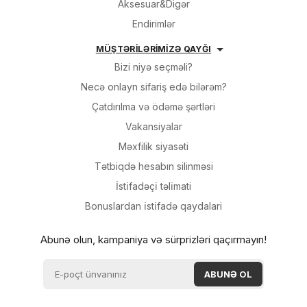
Aksesuar&Digər
Endirimlər
MÜŞTƏRİLƏRİMİZƏ QAYĞI
Bizi niyə seçməli?
Necə onlayn sifariş edə bilərəm?
Çatdırılma və ödəmə şərtləri
Vakansiyalar
Məxfilik siyasəti
Tətbiqdə hesabın silinməsi
İsti̇fadəçi̇ təli̇mati
Bonuslardan i̇sti̇fadə qaydalari
Abunə olun, kampaniya və sürprizləri qaçırmayın!