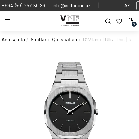
+994 (50) 257 80 39
info@vmfonline.az
|
AZ
0
Ana səhifə
Saatlar
Qol saatları
D1Milano | Ultra Thin | Re-Silver | UTBJ40