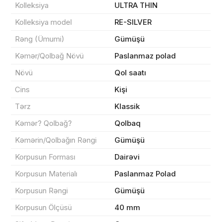
Kolleksiya
ULTRA THIN
Kolleksiya model
RE-SILVER
Rəng (Ümumi)
Gümüşü
Kəmər/Qolbağ Növü
Paslanmaz polad
Məhsul(lar) səbətə əlavə edildi
Növü
Qol saatı
Cins
Kişi
Tərz
Klassik
Sifarişin detalları
Kəmər? Qolbağ?
Qolbaq
0 ₼
Kəmərin/Qolbağın Rəngi
Gümüşü
Məhsul toplam
(0)
Korpusun Forması
Dairəvi
Endirim
0 ₼
Korpusun Materialı
Paslanmaz Polad
Çatdırılma
0 ₼
Korpusun Rəngi
Gümüşü
Korpusun Ölçüsü
40 mm
Yekun məbləğ
OK
0 ₼