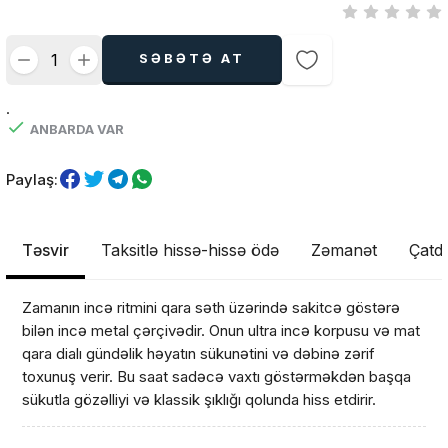
SƏBƏTƏ AT
.
ANBARDA VAR
Paylaş:
Təsvir
Taksitlə hissə-hissə ödə
Zəmanət
Çatdı
Zamanın incə ritmini qara səth üzərində sakitcə göstərə
bilən incə metal çərçivədir. Onun ultra incə korpusu və mat
qara dialı gündəlik həyatın sükunətini və dəbinə zərif
toxunuş verir. Bu saat sadəcə vaxtı göstərməkdən başqa
sükutla gözəlliyi və klassik şıklığı qolunda hiss etdirir.