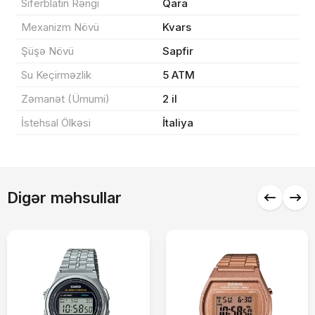
Siferblatın Rəngi
Qara
Mexanizm Növü
Kvars
Sifarişi rəsmiləşdir
Şüşə Növü
Sapfir
Su Keçirməzlik
5 ATM
Alış-verişə davam et
Zəmanət (Ümumi)
2 il
İstehsal Ölkəsi
İtaliya
Digər məhsullar