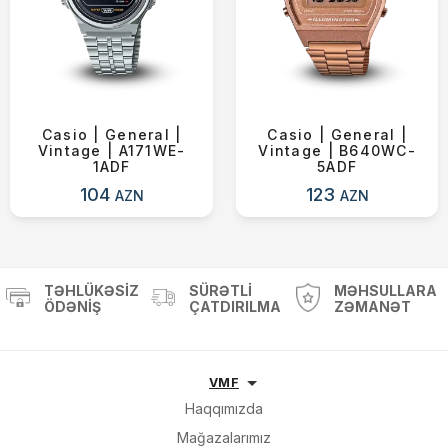
Casio | General |
Casio | General |
Vintage | A171WE-
Vintage | B640WC-
1ADF
5ADF
104
123
AZN
AZN
TƏHLÜKƏSIZ
SÜRƏTLI
MƏHSULLARA
ÖDƏNIŞ
ÇATDIRILMA
ZƏMANƏT
VMF
Haqqımızda
Mağazalarımız