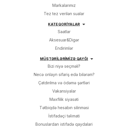
Markalarımız
Tez tez verilən sualar
KATEQORİYALAR
Saatlar
Aksesuar&Digər
Endirimlər
MÜŞTƏRİLƏRİMİZƏ QAYĞI
Bizi niyə seçməli?
Necə onlayn sifariş edə bilərəm?
Çatdırılma və ödəmə şərtləri
Vakansiyalar
Məxfilik siyasəti
Tətbiqdə hesabın silinməsi
İsti̇fadəçi̇ təli̇mati
Bonuslardan i̇sti̇fadə qaydalari