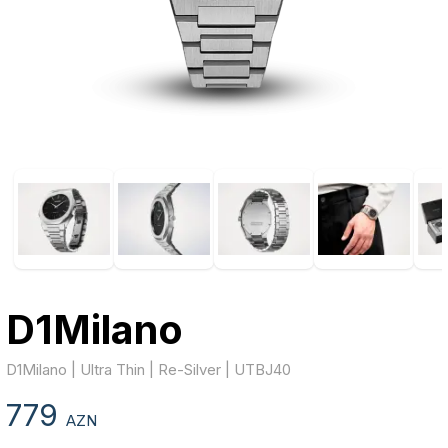
D1Milano
D1Milano | Ultra Thin | Re-Silver | UTBJ40
779
AZN