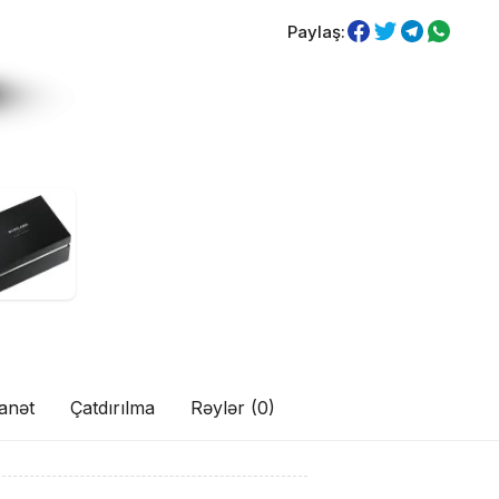
Paylaş:
anət
Çatdırılma
Rəylər (0)