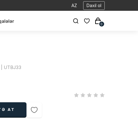
AZ
Daxil ol
alələr
0
ke | UTBJ33
TƏ AT