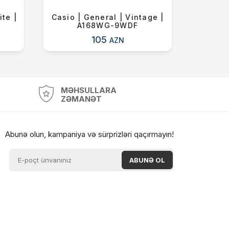
te |
Casio | General | Vintage |
Vmf Rov
2
A168WG-9WDF
VR3
105
AZN
MƏHSULLARA
ZƏMANƏT
Abunə olun, kampaniya və sürprizləri qaçırmayın!