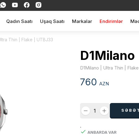
Qadın Saatı
Uşaq Saatı
Markalar
Endirimlər
Məq
Ultra Thin | Flake | UTBJ33
D1Milano
D1Milano | Ultra Thin | Fla
760
AZN
SƏBƏ
.
ANBARDA VAR