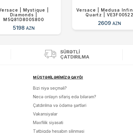
Versace | Mystique |
Versace | Medusa Infini
Diamonds |
Quartz | VE3F0052
M5Q81D800S800
2609
AZN
5198
AZN
SÜRƏTLI
ÇATDIRILMA
MÜŞTƏRİLƏRİMİZƏ QAYĞI
Bizi niyə seçməli?
Necə onlayn sifariş edə bilərəm?
Çatdırılma və ödəmə şərtləri
Vakansiyalar
Məxfilik siyasəti
Tətbiqdə hesabın silinməsi