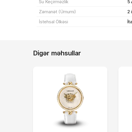
Su Keçirməzlik
5
Zəmanət (Ümumi)
2 
İstehsal Ölkəsi
İt
Digər məhsullar