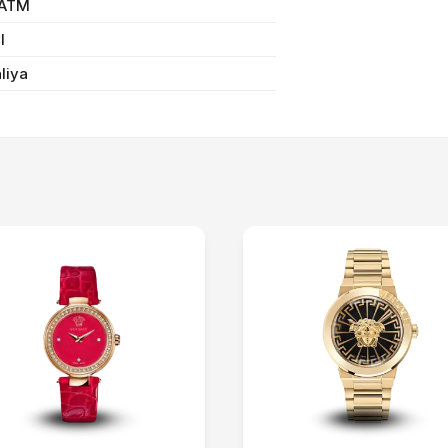
 ATM
Sifarişi rəsmiləşdir
il
aliya
Alış-verişə davam et