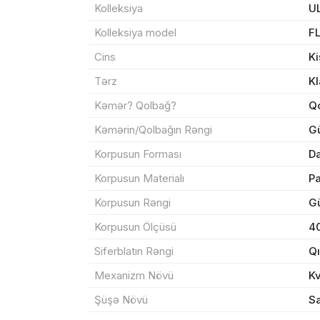
Kolleksiya
U
Kolleksiya model
F
Məhs
Cins
Ki
Tərz
Kl
Kəmər? Qolbağ?
Q
Sif
Kəmərin/Qolbağın Rəngi
G
Korpusun Forması
Da
Məh
Korpusun Materialı
P
End
Korpusun Rəngi
G
Çat
Korpusun Ölçüsü
4
Siferblatın Rəngi
Qı
Mexanizm Növü
K
Yeku
Şüşə Növü
Sa