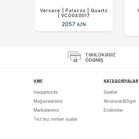
 Pride |
Versace | Palazzo | Quartz
| VCO040017
2057
AZN
TƏHLÜKƏSIZ
ÖDƏNIŞ
VMF
KATEQORİYALAR
Haqqımızda
Saatlar
Mağazalarımız
Aksesuar&Digər
Markalarımız
Endirimlər
Tez tez verilən sualar