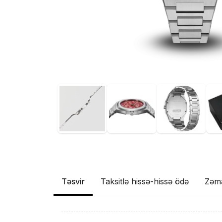
Təsvir
Taksitlə hissə-hissə ödə
Zəm