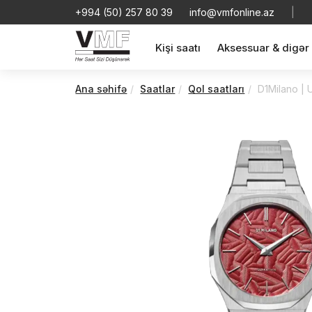
+994 (50) 257 80 39
info@vmfonline.az
|
Kişi saatı
Aksessuar & digər
Ana səhifə
Saatlar
Qol saatları
D1Milano | 