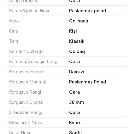
Rəng (Ümumi)
Qara
Kəmər/Qolbağ Növü
Paslanmaz polad
Məhsul(lar) səbətə əlavə edildi
Növü
Qol saatı
Cins
Kişi
Tərz
Klassik
Sifarişin detalları
Kəmər? Qolbağ?
Qolbaq
Kəmərin/Qolbağın Rəngi
Qara
0 ₼
Məhsul toplam
(0)
Korpusun Forması
Dairəvi
Korpusun Materialı
Paslanmaz Polad
Endirim
0 ₼
Korpusun Rəngi
Qara
Çatdırılma
0 ₼
Korpusun Ölçüsü
38 mm
Siferblatın Rəngi
Qara
Yekun məbləğ
OK
0 ₼
Mexanizm Növü
Kvars
Şüşə Növü
Sapfir