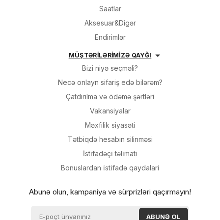
Saatlar
Aksesuar&Digər
Endirimlər
MÜŞTƏRİLƏRİMİZƏ QAYĞI
Bizi niyə seçməli?
Necə onlayn sifariş edə bilərəm?
Çatdırılma və ödəmə şərtləri
Vakansiyalar
Məxfilik siyasəti
Tətbiqdə hesabın silinməsi
İsti̇fadəçi̇ təli̇mati
Bonuslardan i̇sti̇fadə qaydalari
Abunə olun, kampaniya və sürprizləri qaçırmayın!