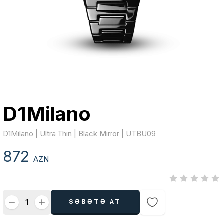
D1Milano
D1Milano | Ultra Thin | Black Mirror | UTBU09
872
AZN
SƏBƏTƏ AT