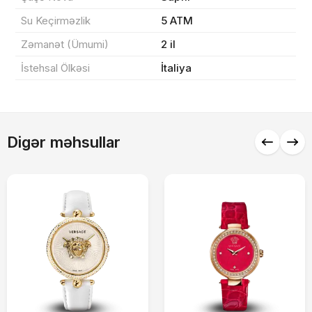
Sifarişi rəsmiləşdir
Su Keçirməzlik
5 ATM
Zəmanət (Ümumi)
2 il
Alış-verişə davam et
İstehsal Ölkəsi
İtaliya
Digər məhsullar