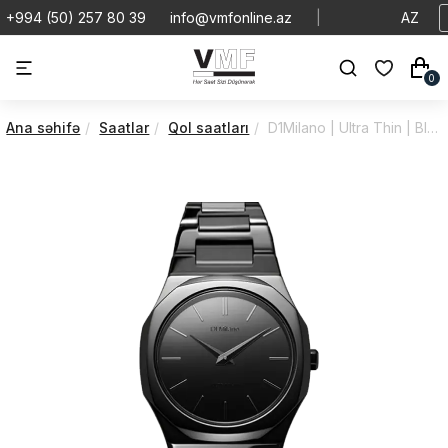
+994 (50) 257 80 39
info@vmfonline.az
|
AZ
0
Ana səhifə
Saatlar
Qol saatları
D1Milano | Ultra Thin | Black Mirror | UTBU09