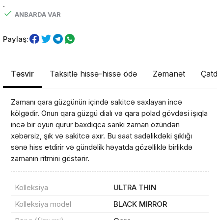
.
ANBARDA VAR
Paylaş:
Təsvir
Taksitlə hissə-hissə ödə
Zəmanət
Çatdı
Zamanı qara güzgünün içində sakitcə saxlayan incə
kölgədir. Onun qara güzgü dialı və qara polad gövdəsi işıqla
incə bir oyun qurur baxdıqca sanki zaman özündən
xəbərsiz, şık və sakitcə axır. Bu saat sadəlikdəki şıklığı
sənə hiss etdirir və gündəlik həyatda gözəlliklə birlikdə
zamanın ritmini göstərir.
Kolleksiya
ULTRA THIN
Kolleksiya model
BLACK MIRROR