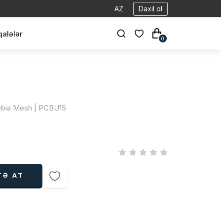
AZ
Daxil ol
alələr
0
kebia Mesh | PCBU15
TƏ AT