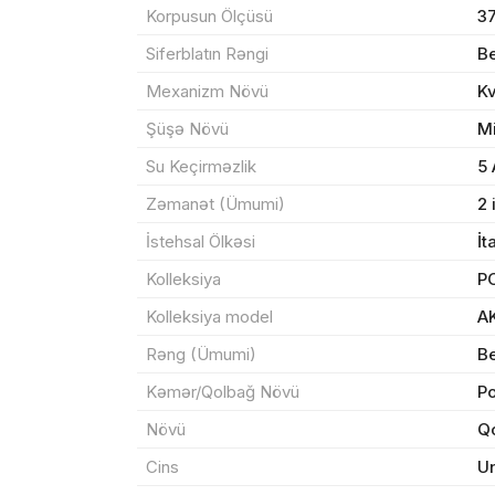
Korpusun Ölçüsü
3
Siferblatın Rəngi
Be
Mexanizm Növü
K
Məhs
Şüşə Növü
M
Su Keçirməzlik
5
Zəmanət (Ümumi)
2 
Sif
İstehsal Ölkəsi
İt
Kolleksiya
P
Məh
Kolleksiya model
A
End
Rəng (Ümumi)
Be
Çat
Kəmər/Qolbağ Növü
Po
Növü
Qo
Cins
U
Yeku