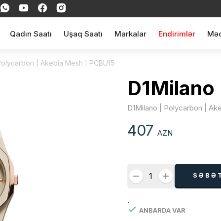
Qadın Saatı
Uşaq Saatı
Markalar
Endirimlər
Məq
Polycarbon | Akebia Mesh | PCBU15
D1Milano
D1Milano | Polycarbon | A
407
AZN
SƏBƏ
.
ANBARDA VAR