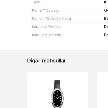
Tərz
Kl
Kəmər? Qolbağ?
Q
Kəmərin/Qolbağın Rəngi
Be
Korpusun Forması
Da
Korpusun Materialı
Po
Digər məhsullar