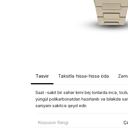
Təsvir
Taksitlə hissə-hissə ödə
Zəm
Saat -sakit bir səhər kimi bej tonlarda incə, toz
yüngül polikarbonatdan hazırlanıb və biləkdə sa
saniyəni sakitcə qeyd edir.
Korpusun Rəngi
Çə