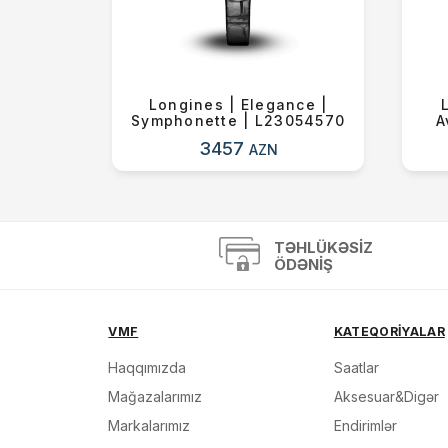
intage |
Longines | Elegance |
DF
Symphonette | L23054570
A
3457
AZN
TƏHLÜKƏSIZ
ÖDƏNIŞ
VMF
KATEQORİYALAR
Haqqımızda
Saatlar
Mağazalarımız
Aksesuar&Digər
Markalarımız
Endirimlər