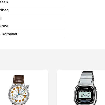
assik
olbaq
Sifarişi rəsmiləşdir
j
irəvi
Alış-verişə davam et
likarbonat