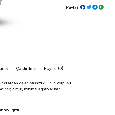
Paylaş:
anət
Çatdırılma
Rəylər (0)
lu çöllərdən gələn səssizlik. Onun korpusu
nki heç olmur; minimal əqrəblər hər
hrayı qızılı