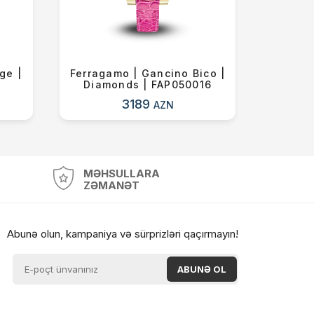
ge |
Ferragamo | Gancino Bico |
Citizen
Diamonds | FAP050016
3189
AZN
MƏHSULLARA
ZƏMANƏT
Abunə olun, kampaniya və sürprizləri qaçırmayın!