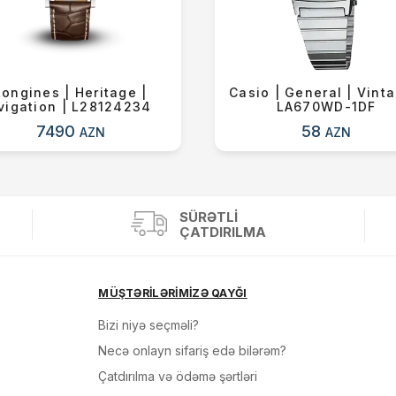
Longines | Heritage |
Casio | General | Vinta
vigation | L28124234
LA670WD-1DF
7490
58
AZN
AZN
SÜRƏTLI
ÇATDIRILMA
MÜŞTƏRİLƏRİMİZƏ QAYĞI
Bizi niyə seçməli?
Necə onlayn sifariş edə bilərəm?
Çatdırılma və ödəmə şərtləri