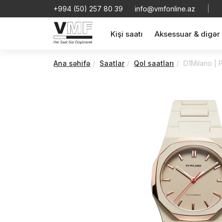
+994 (50) 257 80 39
info@vmfonline.az
|
Kişi saatı
Aksessuar & digər
Ana səhifə
Saatlar
Qol saatları
D1Milano | 