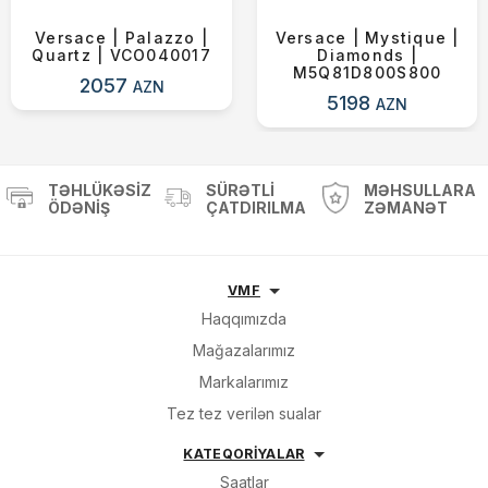
Versace | Palazzo |
Versace | Mystique |
Quartz | VCO040017
Diamonds |
M5Q81D800S800
2057
AZN
5198
AZN
TƏHLÜKƏSIZ
SÜRƏTLI
MƏHSULLARA
ÖDƏNIŞ
ÇATDIRILMA
ZƏMANƏT
VMF
Haqqımızda
Mağazalarımız
Markalarımız
Tez tez verilən sualar
KATEQORİYALAR
Saatlar