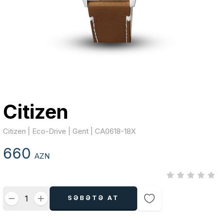
Citizen
Citizen | Eco-Drive | Gent | CA0618-18X
660
AZN
SƏBƏTƏ AT