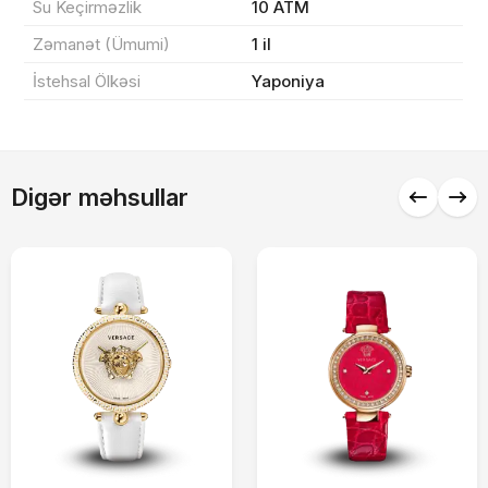
Su Keçirməzlik
10 ATM
Zəmanət (Ümumi)
1 il
Alış-verişə davam et
İstehsal Ölkəsi
Yaponiya
Digər məhsullar