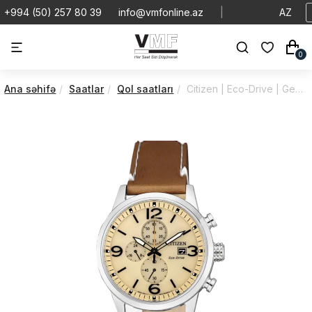
+994 (50) 257 80 39
info@vmfonline.az
|
AZ
0
Ana səhifə
Saatlar
Qol saatları
Citizen | Eco-Drive | Gent | CA0618-18X