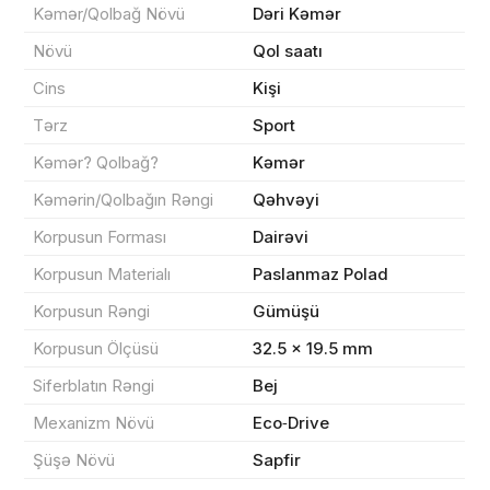
Kəmər/Qolbağ Növü
Dəri Kəmər
Növü
Qol saatı
Məhsul(lar) səbətə əlavə edildi
Cins
Kişi
Tərz
Sport
Kəmər? Qolbağ?
Kəmər
Sifarişin detalları
Kəmərin/Qolbağın Rəngi
Qəhvəyi
Korpusun Forması
Dairəvi
0 ₼
Məhsul toplam
(0)
Korpusun Materialı
Paslanmaz Polad
Endirim
0 ₼
Korpusun Rəngi
Gümüşü
Çatdırılma
0 ₼
Korpusun Ölçüsü
32.5 × 19.5 mm
Siferblatın Rəngi
Bej
Yekun məbləğ
OK
0 ₼
Mexanizm Növü
Eco‑Drive
Şüşə Növü
Sapfir
Sifarişi rəsmiləşdir