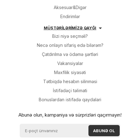
Aksesuar&Digər
Endirimlər
MÜŞTƏRİLƏRİMİZƏ QAYĞI
Bizi niyə seçməli?
Necə onlayn sifariş edə bilərəm?
Çatdırılma və ödəmə şərtləri
Vakansiyalar
Məxfilik siyasəti
Tətbiqdə hesabın silinməsi
İsti̇fadəçi̇ təli̇mati
Bonuslardan i̇sti̇fadə qaydalari
Abunə olun, kampaniya və sürprizləri qaçırmayın!