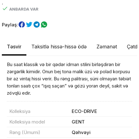
.
ANBARDA VAR
Paylaş:
Təsvir
Taksitlə hissə-hissə ödə
Zəmanət
Çatdı
Bu saat klassik və bir qədər idman stilini birləşdirən bir
zərgərlik kimidir. Onun bej tona malik üzü və polad korpusu
bir az vintaj hissi verir. Bu rəng palitrası, süni olmayan təbiət
tonları saatı çox “işıq saçan” və gözü yoran deyil, sakit və
zövqlü edir.
Kolleksiya
ECO-DRIVE
Kolleksiya model
GENT
Rəng (Ümumi)
Qəhvəyi