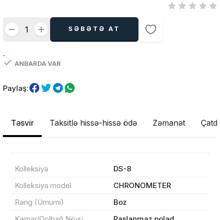
SƏBƏTƏ AT
.
ANBARDA VAR
Paylaş:
Təsvir
Taksitlə hissə-hissə ödə
Zəmanət
Çatdı
Kolleksiya
DS-8
Kolleksiya model
CHRONOMETER
Rəng (Ümumi)
Boz
Kəmər/Qolbağ Növü
Paslanmaz polad