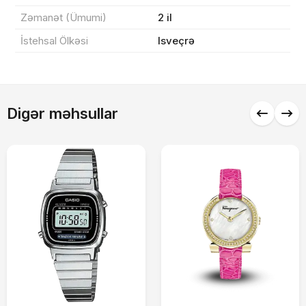
Zəmanət (Ümumi)
2 il
İstehsal Ölkəsi
Isveçrə
Alış-verişə davam et
Digər məhsullar