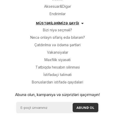
Aksesuar&Digər
Endirimlər
MÜŞTƏRİLƏRİMİZƏ QAYĞI
Bizi niyə seçməli?
Necə onlayn sifariş edə bilərəm?
Çatdırılma və ödəmə şərtləri
Vakansiyalar
Məxfilik siyasəti
Tətbiqdə hesabın silinməsi
İsti̇fadəçi̇ təli̇mati
Bonuslardan i̇sti̇fadə qaydalari
Abunə olun, kampaniya və sürprizləri qaçırmayın!