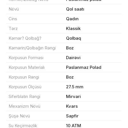
Növü
Qol saatı
Məhsul(lar) səbətə əlavə edildi
Cins
Qadın
Tərz
Klassik
Kəmər? Qolbağ?
Qolbaq
Sifarişin detalları
Kəmərin/Qolbağın Rəngi
Boz
Korpusun Forması
Dairəvi
0 ₼
Məhsul toplam
(0)
Korpusun Materialı
Paslanmaz Polad
Endirim
0 ₼
Korpusun Rəngi
Boz
Korpusun Ölçüsü
27.5 mm
Çatdırılma
0 ₼
Siferblatın Rəngi
Mirvari
Mexanizm Növü
Kvars
Yekun məbləğ
OK
0 ₼
Şüşə Növü
Sapfir
Su Keçirməzlik
10 ATM
Sifarişi rəsmiləşdir