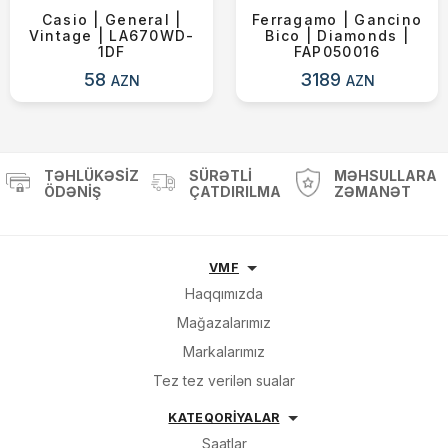
Casio | General |
Ferragamo | Gancino
Vintage | LA670WD-
Bico | Diamonds |
1DF
FAP050016
58
3189
AZN
AZN
TƏHLÜKƏSIZ
SÜRƏTLI
MƏHSULLARA
ÖDƏNIŞ
ÇATDIRILMA
ZƏMANƏT
VMF
Haqqımızda
Mağazalarımız
Markalarımız
Tez tez verilən sualar
KATEQORİYALAR
Saatlar