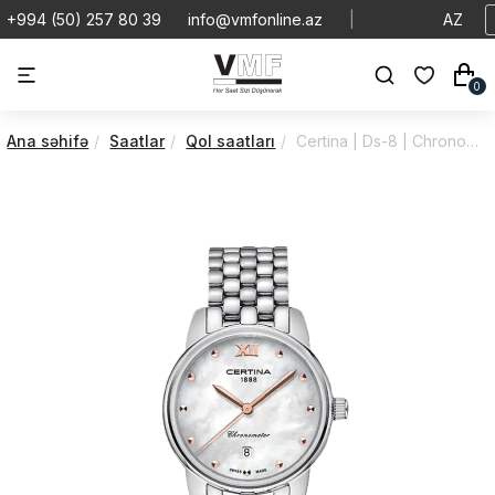
+994 (50) 257 80 39
info@vmfonline.az
|
AZ
0
Ana səhifə
Saatlar
Qol saatları
Certina | Ds-8 | Chronometer | C0330511111801