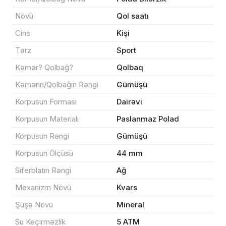
Növü
Qol saatı
Məhsul(lar) səbətə əlavə edildi
Cins
Kişi
Tərz
Sport
Kəmər? Qolbağ?
Qolbaq
Sifarişin detalları
Kəmərin/Qolbağın Rəngi
Gümüşü
Korpusun Forması
Dairəvi
0 ₼
Məhsul toplam
(0)
Korpusun Materialı
Paslanmaz Polad
Endirim
0 ₼
Korpusun Rəngi
Gümüşü
Çatdırılma
0 ₼
Korpusun Ölçüsü
44 mm
Siferblatın Rəngi
Ağ
Mexanizm Növü
Kvars
Yekun məbləğ
OK
0 ₼
Şüşə Növü
Mineral
Sifarişi rəsmiləşdir
Su Keçirməzlik
5 ATM