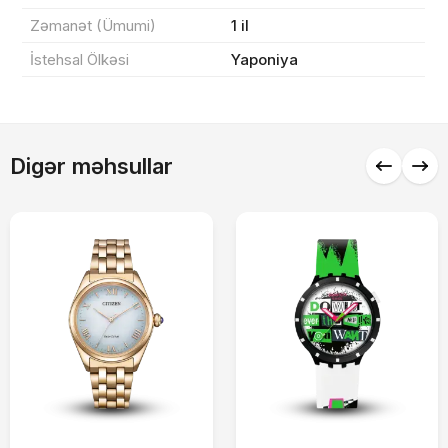
Zəmanət (Ümumi)
1 il
İstehsal Ölkəsi
Yaponiya
Alış-verişə davam et
Digər məhsullar