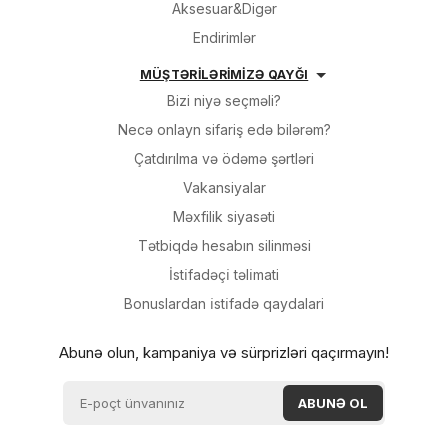
Aksesuar&Digər
Endirimlər
MÜŞTƏRİLƏRİMİZƏ QAYĞI
Bizi niyə seçməli?
Necə onlayn sifariş edə bilərəm?
Çatdırılma və ödəmə şərtləri
Vakansiyalar
Məxfilik siyasəti
Tətbiqdə hesabın silinməsi
İsti̇fadəçi̇ təli̇mati
Bonuslardan i̇sti̇fadə qaydalari
Abunə olun, kampaniya və sürprizləri qaçırmayın!