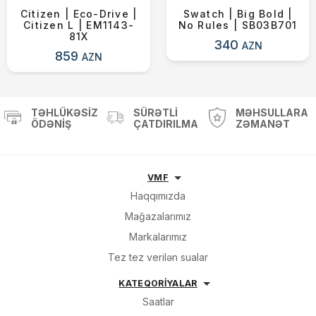
Citizen | Eco-Drive |
Swatch | Big Bold |
Citizen L | EM1143-
No Rules | SB03B701
81X
340
AZN
859
AZN
TƏHLÜKƏSIZ
SÜRƏTLI
MƏHSULLARA
ÖDƏNIŞ
ÇATDIRILMA
ZƏMANƏT
VMF
Haqqımızda
Mağazalarımız
Markalarımız
Tez tez verilən sualar
KATEQORİYALAR
Saatlar