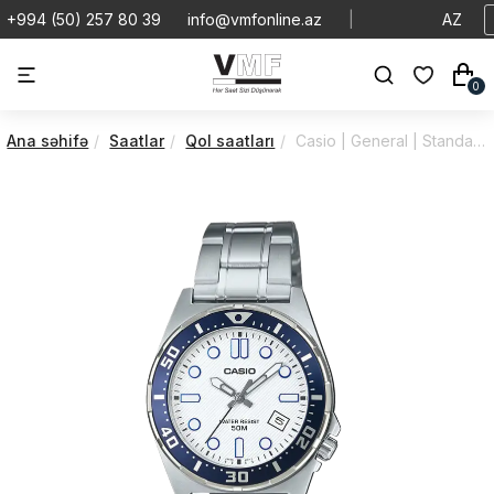
+994 (50) 257 80 39
info@vmfonline.az
|
AZ
0
Ana səhifə
Saatlar
Qol saatları
Casio | General | Standard | MTD-135D-7AVDF