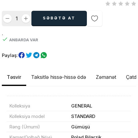
SƏBƏTƏ AT
.
ANBARDA VAR
Paylaş:
Təsvir
Taksitlə hissə-hissə ödə
Zəmanət
Çatdı
Kolleksiya
GENERAL
Kolleksiya model
STANDARD
Rəng (Ümumi)
Gümüşü
Kəmər/Qolbağ Növü
Polad Bilərzik