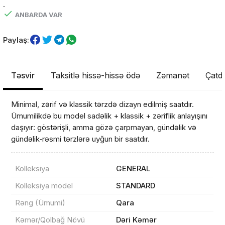
.
ANBARDA VAR
Paylaş:
Təsvir
Taksitlə hissə-hissə ödə
Zəmanət
Çatdı
Minimal, zərif və klassik tərzdə dizayn edilmiş saatdır.
Ümumilikdə bu model sadəlik + klassik + zəriflik anlayışını
daşıyır: göstərişli, amma gözə çarpmayan, gündəlik və
gündəlik‑rəsmi tərzlərə uyğun bir saatdır.
Kolleksiya
GENERAL
Kolleksiya model
STANDARD
Rəng (Ümumi)
Qara
Kəmər/Qolbağ Növü
Dəri Kəmər