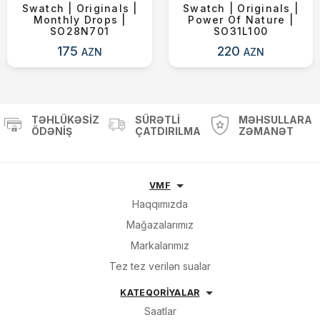
Swatch | Originals |
Swatch | Originals |
Monthly Drops |
Power Of Nature |
SO28N701
SO31L100
175
220
AZN
AZN
TƏHLÜKƏSIZ
SÜRƏTLI
MƏHSULLARA
ÖDƏNIŞ
ÇATDIRILMA
ZƏMANƏT
VMF
Haqqımızda
Mağazalarımız
Markalarımız
Tez tez verilən sualar
KATEQORİYALAR
Saatlar