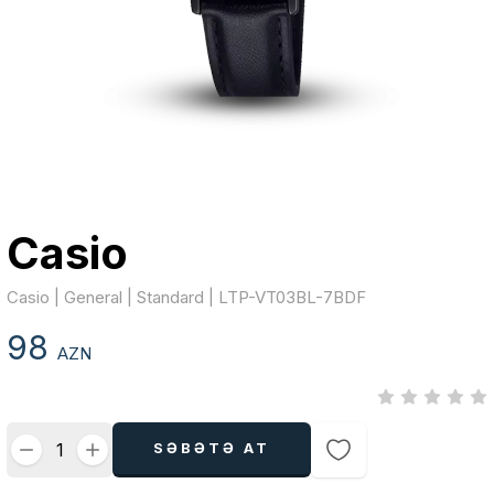
Casio
Casio | General | Standard | LTP-VT03BL-7BDF
98
AZN
SƏBƏTƏ AT