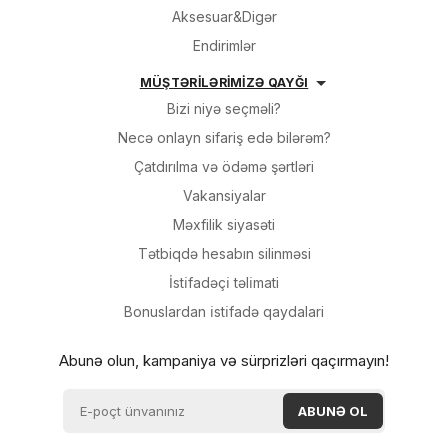
Aksesuar&Digər
Endirimlər
MÜŞTƏRİLƏRİMİZƏ QAYĞI
Bizi niyə seçməli?
Necə onlayn sifariş edə bilərəm?
Çatdırılma və ödəmə şərtləri
Vakansiyalar
Məxfilik siyasəti
Tətbiqdə hesabın silinməsi
İsti̇fadəçi̇ təli̇mati
Bonuslardan i̇sti̇fadə qaydalari
Abunə olun, kampaniya və sürprizləri qaçırmayın!