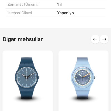
Zəmanət (Ümumi)
1 il
İstehsal Ölkəsi
Yaponiya
Alış-verişə davam et
Digər məhsullar