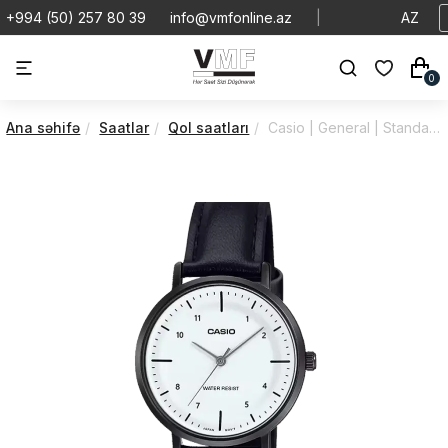
+994 (50) 257 80 39
info@vmfonline.az
|
AZ
0
Ana səhifə
Saatlar
Qol saatları
Casio | General | Standard | LTP-VT03BL-7BDF