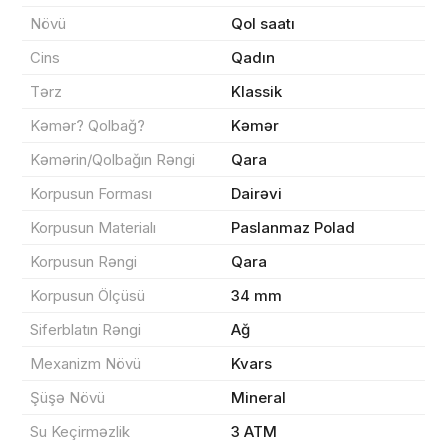
Növü
Qol saatı
Məhsul(lar) səbətə əlavə edildi
Cins
Qadın
Tərz
Klassik
Kəmər? Qolbağ?
Kəmər
Sifarişin detalları
Kəmərin/Qolbağın Rəngi
Qara
Korpusun Forması
Dairəvi
0 ₼
Məhsul toplam
(0)
Korpusun Materialı
Paslanmaz Polad
Korpusun Rəngi
Qara
Endirim
0 ₼
Korpusun Ölçüsü
34 mm
Çatdırılma
0 ₼
Siferblatın Rəngi
Ağ
Mexanizm Növü
Kvars
Yekun məbləğ
OK
0 ₼
Şüşə Növü
Mineral
Su Keçirməzlik
3 ATM
Sifarişi rəsmiləşdir