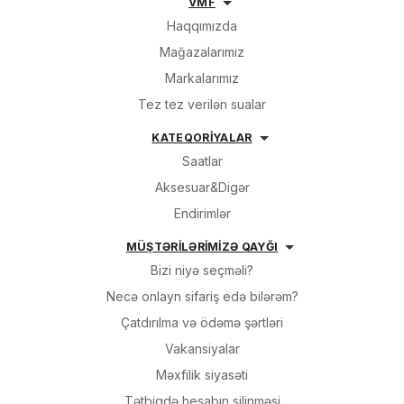
VMF
Haqqımızda
Mağazalarımız
Markalarımız
Tez tez verilən sualar
KATEQORİYALAR
Saatlar
Aksesuar&Digər
Endirimlər
MÜŞTƏRİLƏRİMİZƏ QAYĞI
Bizi niyə seçməli?
Necə onlayn sifariş edə bilərəm?
Çatdırılma və ödəmə şərtləri
Vakansiyalar
Məxfilik siyasəti
Tətbiqdə hesabın silinməsi