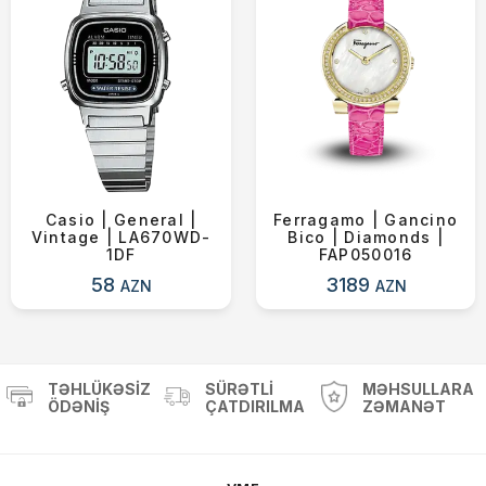
Casio | General |
Ferragamo | Gancino
Vintage | LA670WD-
Bico | Diamonds |
1DF
FAP050016
58
3189
AZN
AZN
TƏHLÜKƏSIZ
SÜRƏTLI
MƏHSULLARA
ÖDƏNIŞ
ÇATDIRILMA
ZƏMANƏT