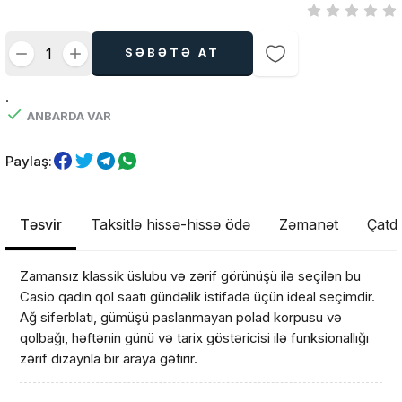
SƏBƏTƏ AT
.
ANBARDA VAR
Paylaş:
Təsvir
Taksitlə hissə-hissə ödə
Zəmanət
Çatdı
Zamansız klassik üslubu və zərif görünüşü ilə seçilən bu
Casio qadın qol saatı gündəlik istifadə üçün ideal seçimdir.
Ağ siferblatı, gümüşü paslanmayan polad korpusu və
qolbağı, həftənin günü və tarix göstəricisi ilə funksionallığı
zərif dizaynla bir araya gətirir.