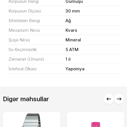
Korpusun Rəngi
Gümüşü
Yekun məbləğ
OK
0 ₼
Korpusun Ölçüsü
30 mm
Siferblatın Rəngi
Ağ
Sifarişi rəsmiləşdir
Mexanizm Növü
Kvars
Şüşə Növü
Mineral
Alış-verişə davam et
Su Keçirməzlik
5 ATM
Zəmanət (Ümumi)
1 il
İstehsal Ölkəsi
Yaponiya
Digər məhsullar