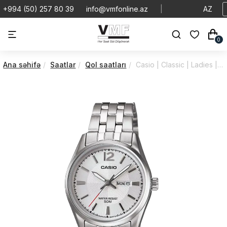
+994 (50) 257 80 39
info@vmfonline.az
|
AZ
0
Ana səhifə
Saatlar
Qol saatları
Casio | Classic | Ladies | LTP-1335D-7AVDF