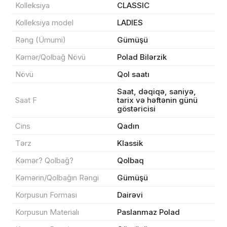
Kolleksiya
CLASSIC
Kolleksiya model
LADIES
Rəng (Ümumi)
Gümüşü
Kəmər/Qolbağ Növü
Polad Bilərzik
Növü
Qol saatı
Məhsul(lar) səbətə əlavə edildi
Saat, dəqiqə, saniyə,
Saat F
tarix və həftənin günü
göstəricisi
Cins
Qadın
Sifarişin detalları
Tərz
Klassik
0 ₼
Kəmər? Qolbağ?
Qolbaq
Məhsul toplam
(0)
Kəmərin/Qolbağın Rəngi
Gümüşü
Endirim
0 ₼
Korpusun Forması
Dairəvi
Çatdırılma
0 ₼
Korpusun Materialı
Paslanmaz Polad