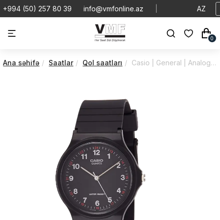
+994 (50) 257 80 39
info@vmfonline.az
|
AZ
0
Ana səhifə
Saatlar
Qol saatları
Casio | General | Analog | MQ-24-1BLDF