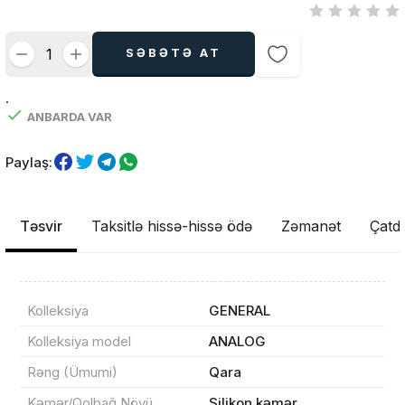
SƏBƏTƏ AT
.
ANBARDA VAR
Paylaş:
Təsvir
Taksitlə hissə-hissə ödə
Zəmanət
Çatdı
Kolleksiya
GENERAL
Kolleksiya model
ANALOG
Rəng (Ümumi)
Qara
Kəmər/Qolbağ Növü
Silikon kəmər