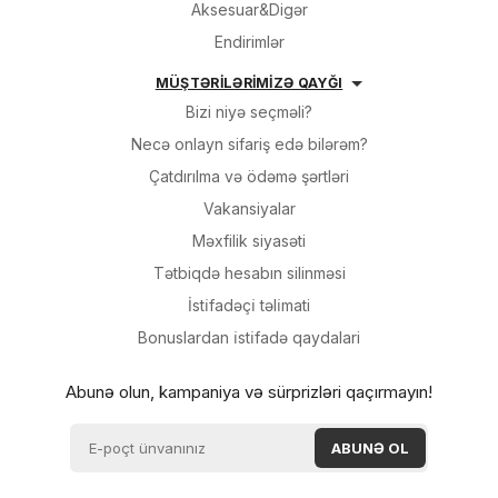
Aksesuar&Digər
Endirimlər
MÜŞTƏRİLƏRİMİZƏ QAYĞI
Bizi niyə seçməli?
Necə onlayn sifariş edə bilərəm?
Çatdırılma və ödəmə şərtləri
Vakansiyalar
Məxfilik siyasəti
Tətbiqdə hesabın silinməsi
İsti̇fadəçi̇ təli̇mati
Bonuslardan i̇sti̇fadə qaydalari
Abunə olun, kampaniya və sürprizləri qaçırmayın!