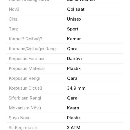
Növü
Qol saatı
Məhsul(lar) səbətə əlavə edildi
Cins
Unisex
Tərz
Sport
Kəmər? Qolbağ?
Kəmər
Sifarişin detalları
Kəmərin/Qolbağın Rəngi
Qara
Korpusun Forması
Dairəvi
0 ₼
Məhsul toplam
(0)
Korpusun Materialı
Plastik
Endirim
0 ₼
Korpusun Rəngi
Qara
Çatdırılma
0 ₼
Korpusun Ölçüsü
34.9 mm
Siferblatın Rəngi
Qara
Mexanizm Növü
Kvars
Yekun məbləğ
OK
0 ₼
Şüşə Növü
Plastik
Sifarişi rəsmiləşdir
Su Keçirməzlik
3 ATM