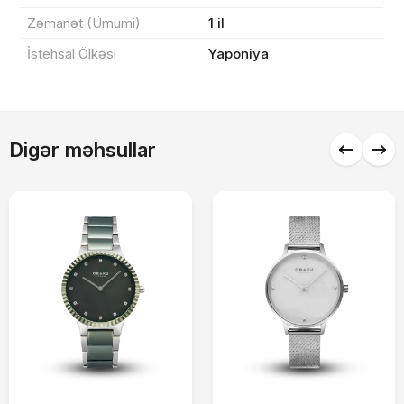
Zəmanət (Ümumi)
1 il
İstehsal Ölkəsi
Yaponiya
Alış-verişə davam et
Digər məhsullar