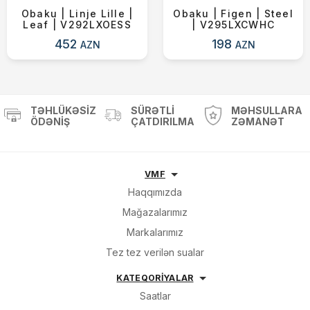
Obaku | Linje Lille |
Obaku | Figen | Steel
Leaf | V292LXOESS
| V295LXCWHC
452
198
AZN
AZN
TƏHLÜKƏSIZ
SÜRƏTLI
MƏHSULLARA
ÖDƏNIŞ
ÇATDIRILMA
ZƏMANƏT
VMF
Haqqımızda
Mağazalarımız
Markalarımız
Tez tez verilən sualar
KATEQORİYALAR
Saatlar