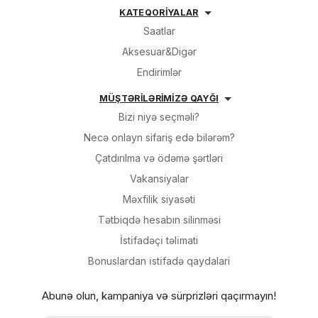
KATEQORİYALAR
Saatlar
Aksesuar&Digər
Endirimlər
MÜŞTƏRİLƏRİMİZƏ QAYĞI
Bizi niyə seçməli?
Necə onlayn sifariş edə bilərəm?
Çatdırılma və ödəmə şərtləri
Vakansiyalar
Məxfilik siyasəti
Tətbiqdə hesabın silinməsi
İsti̇fadəçi̇ təli̇mati
Bonuslardan i̇sti̇fadə qaydalari
Abunə olun, kampaniya və sürprizləri qaçırmayın!