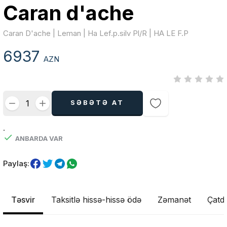
Caran d'ache
Caran D'ache | Leman | Ha Lef.p.silv Pl/R | HA LE F.P
6937
AZN
SƏBƏTƏ AT
.
ANBARDA VAR
Paylaş:
Təsvir
Taksitlə hissə-hissə ödə
Zəmanət
Çatdı