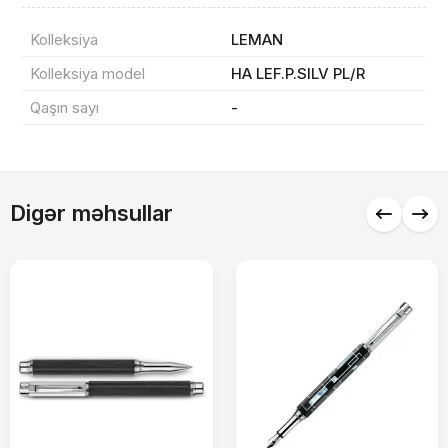
Kolleksiya
LEMAN
Kolleksiya model
HA LEF.P.SILV PL/R
Məhsul(lar) səbətə əlavə edildi
Qaşın sayı
-
Sifarişin detalları
Digər məhsullar
0 ₼
Məhsul toplam
(0)
Endirim
0 ₼
Çatdırılma
0 ₼
Yekun məbləğ
OK
0 ₼