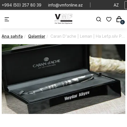
+994 (50) 257 80 39
info@vmfonline.az
|
AZ
0
Ana səhifə
Qələmlər
Caran D'ache | Leman | Ha Lef.p.silv Pl/R | HA LE F.P