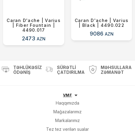
Sifarişi rəsmiləşdir
Caran D'ache | Varius
Caran D'ache | Varius
| Fiber Fountain |
| Black | 4490.022
Alış-verişə davam et
4490.017
9086
AZN
2473
AZN
TƏHLÜKƏSIZ
SÜRƏTLI
MƏHSULLARA
ÖDƏNIŞ
ÇATDIRILMA
ZƏMANƏT
VMF
Haqqımızda
Mağazalarımız
Markalarımız
Tez tez verilən sualar