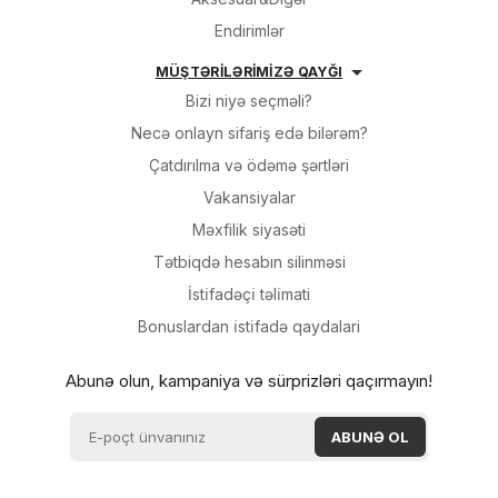
Endirimlər
MÜŞTƏRİLƏRİMİZƏ QAYĞI
Bizi niyə seçməli?
Necə onlayn sifariş edə bilərəm?
Çatdırılma və ödəmə şərtləri
Vakansiyalar
Məxfilik siyasəti
Tətbiqdə hesabın silinməsi
İsti̇fadəçi̇ təli̇mati
Bonuslardan i̇sti̇fadə qaydalari
Abunə olun, kampaniya və sürprizləri qaçırmayın!