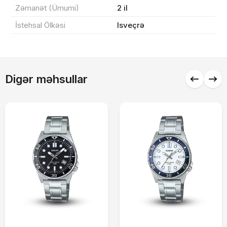
Zəmanət (Ümumi)
2 il
İstehsal Ölkəsi
Isveçrə
Alış-verişə davam et
Digər məhsullar