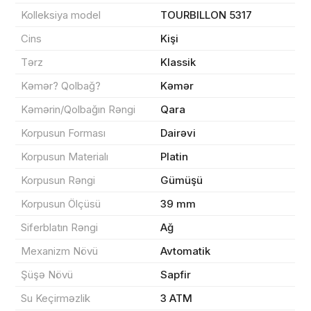
Kolleksiya model
TOURBILLON 5317
Məhsul(lar) səbətə əlavə edildi
Cins
Kişi
Tərz
Klassik
Kəmər? Qolbağ?
Kəmər
Sifarişin detalları
Kəmərin/Qolbağın Rəngi
Qara
Korpusun Forması
Dairəvi
0 ₼
Məhsul toplam
(0)
Korpusun Materialı
Platin
Endirim
0 ₼
Korpusun Rəngi
Gümüşü
Korpusun Ölçüsü
39 mm
Çatdırılma
0 ₼
Siferblatın Rəngi
Ağ
Mexanizm Növü
Avtomatik
Yekun məbləğ
OK
0 ₼
Şüşə Növü
Sapfir
Su Keçirməzlik
3 ATM
Sifarişi rəsmiləşdir