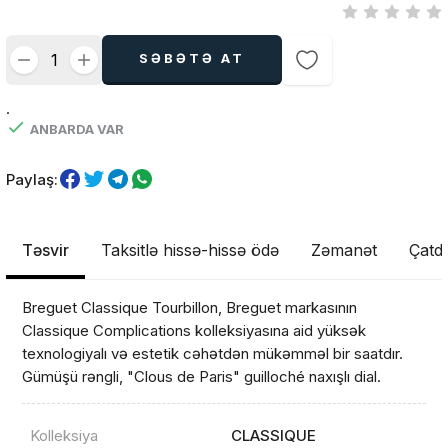
SƏBƏTƏ AT
.
ANBARDA VAR
Paylaş:
Təsvir
Taksitlə hissə-hissə ödə
Zəmanət
Çatdı
Breguet Classique Tourbillon, Breguet markasının
Classique Complications kolleksiyasına aid yüksək
texnologiyalı və estetik cəhətdən mükəmməl bir saatdır.
Gümüşü rəngli, "Clous de Paris" guilloché naxışlı dial.
Kolleksiya
CLASSIQUE