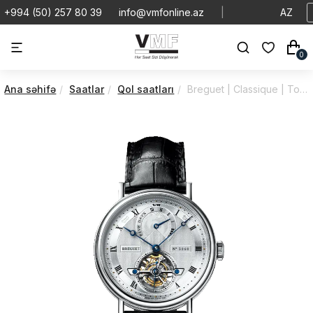
+994 (50) 257 80 39
info@vmfonline.az
|
AZ
0
Ana səhifə
Saatlar
Qol saatları
Breguet | Classique | Tourbillon 5317 | 5317PT-129-V6