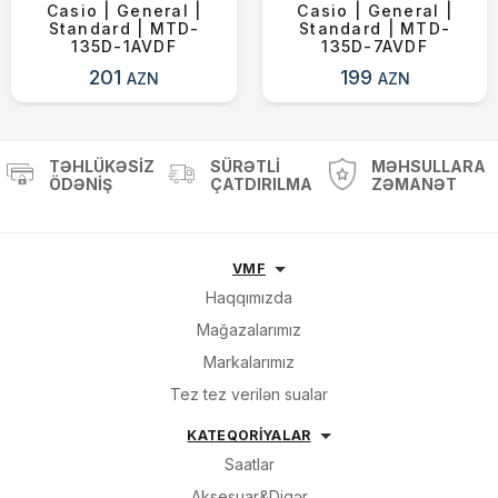
Casio | General |
Casio | General |
Standard | MTD-
Standard | MTD-
135D-1AVDF
135D-7AVDF
201
199
AZN
AZN
TƏHLÜKƏSIZ
SÜRƏTLI
MƏHSULLARA
ÖDƏNIŞ
ÇATDIRILMA
ZƏMANƏT
VMF
Haqqımızda
Mağazalarımız
Markalarımız
Tez tez verilən sualar
KATEQORİYALAR
Saatlar
Aksesuar&Digər