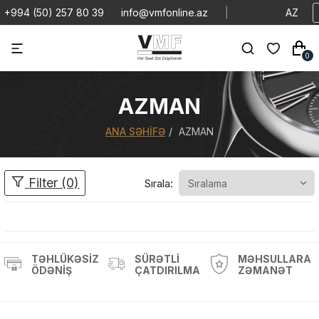
+994 (50) 257 80 39
info@vmfonline.az
|
AZ
0
AZMAN
ANA SƏHIFƏ
AZMAN
Filter (0)
Sırala:
TƏHLÜKƏSIZ
SÜRƏTLI
MƏHSULLARA
ÖDƏNIŞ
ÇATDIRILMA
ZƏMANƏT
Məhsul(lar) səbətə əlavə edildi