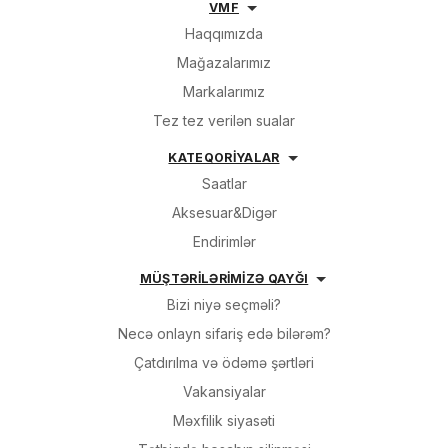
VMF
Haqqımızda
Sifarişin detalları
Mağazalarımız
Markalarımız
0 ₼
Məhsul toplam
(0)
Tez tez verilən sualar
Endirim
0 ₼
KATEQORİYALAR
Saatlar
Çatdırılma
0 ₼
Aksesuar&Digər
Endirimlər
OK
Yekun məbləğ
0 ₼
MÜŞTƏRİLƏRİMİZƏ QAYĞI
Bizi niyə seçməli?
Sifarişi rəsmiləşdir
Necə onlayn sifariş edə bilərəm?
Çatdırılma və ödəmə şərtləri
Alış-verişə davam et
Vakansiyalar
Məxfilik siyasəti