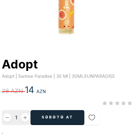
Adopt
Adopt | Sunrise Paradise | 30 Ml | 30MLSUNPARADISE
14
28 AZN
AZN
SƏBƏTƏ AT
.