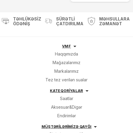
TƏHLÜKƏSIZ
SÜRƏTLI
MƏHSULLARA
ÖDƏNIŞ
ÇATDIRILMA
ZƏMANƏT
VMF
Haqqımızda
Mağazalarımız
Markalarımız
Tez tez verilən sualar
KATEQORİYALAR
Saatlar
Aksesuar&Digər
Endirimlər
MÜŞTƏRİLƏRİMİZƏ QAYĞI