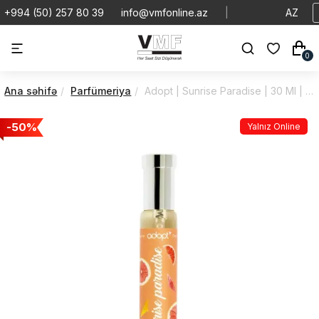
+994 (50) 257 80 39
info@vmfonline.az
|
AZ
0
Ana səhifə
Parfümeriya
Adopt | Sunrise Paradise | 30 Ml | 30MLSUNPARADISE
-50%
Yalnız Online