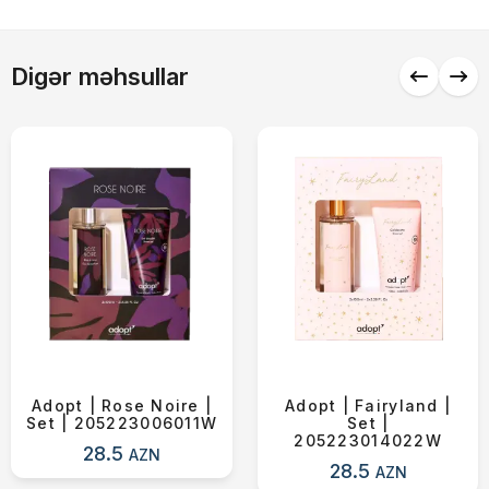
Çatdırılma
0 ₼
Digər məhsullar
Yekun məbləğ
OK
0 ₼
Sifarişi rəsmiləşdir
Alış-verişə davam et
Adopt | Rose Noire |
Adopt | Fairyland |
Set | 205223006011W
Set |
205223014022W
28.5
AZN
28.5
AZN