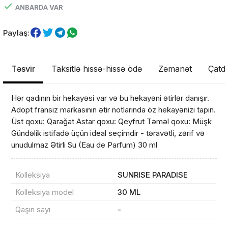
ANBARDA VAR
Paylaş:
Təsvir
Taksitlə hissə-hissə ödə
Zəmanət
Çatdı
Hər qadının bir hekayəsi var və bu hekayəni ətirlər danışır.
Adopt fransız markasının ətir notlarında öz hekayənizi tapın.
Məhsul(lar) səbətə əlavə edildi
Üst qoxu: Qarağat Astar qoxu: Qeyfrut Təməl qoxu: Müşk
Gündəlik istifadə üçün ideal seçimdir - təravətli, zərif və
unudulmaz Ətirli Su (Eau de Parfum) 30 ml
Sifarişin detalları
Kolleksiya
SUNRISE PARADISE
Kolleksiya model
30 ML
0 ₼
Məhsul toplam
(0)
Qaşın sayı
-
Endirim
0 ₼