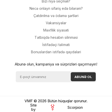
Bizi niyə seçməli?
Necə onlayn sifariş edə bilərəm?
Çatdırılma və ödəmə şərtləri
Vakansiyalar
Məxfilik siyasəti
Tətbiqdə hesabın silinməsi
İsti̇fadəçi̇ təli̇mati
Bonuslardan i̇sti̇fadə qaydalari
Abunə olun, kampaniya və sürprizləri qaçırmayın!
VMF © 2026 Bütün hüquqlar qorunur.
Site
Scorpion
by