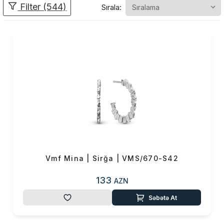
Filter (544)
Sırala:
özünəməxsus yeri olan bir
brenddir.Bu brendin məhsulları
öz unikal dizaynları və
mükəmməl işlənməsi ilə
fərqlənir. VMF Mina geniş
məhsul çeşidi ilə müştərilərinə
xidmət edir. Buraya sırğalar,
boyunbağılar, qolbaqlar, üzük
və həmçinin xüsusi dizayna
malik göz oxşayan şarmlar
daxildir.VMF Mina
aksesuarlarından həm gündəlik
istifadə üçün həm də özəl
Vmf Mina | Sirğa | VMS/670-S42
günlərdə geyimlərinizi
tamamlamaq üçün istifadə edə
133
AZN
bilərsiniz.VMF Mina ziynət
Səbətə At
əşyaları həmdə mükəmməl
hədiyyə seçimidir.Yaxınlarınıza