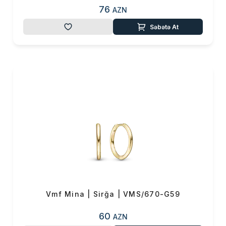
76
AZN
Səbətə At
Vmf Mina | Sirğa | VMS/670-G59
60
AZN