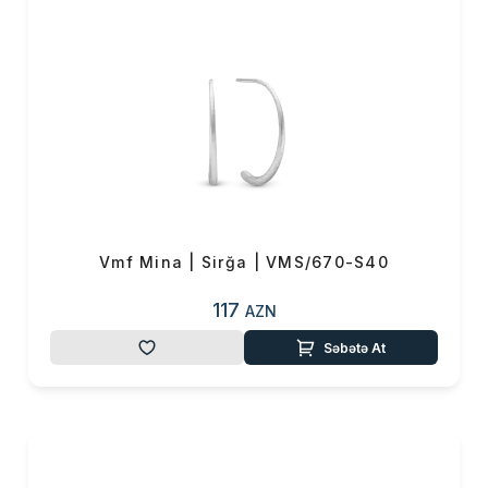
Vmf Mina | Sirğa | VMS/670-S40
117
AZN
Səbətə At