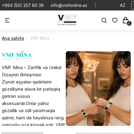
+994 (50) 257 80 39
info@vmfonline.az
|
AZ
0
Ana səhifə
VMF Mina
VMF Mina – Zəriflik və Unikal
Dizaynın Birləşməsi
Ziynət əşyaları qadınların
gözəlliyinə əlavə bir parlaqlıq
gətirən xüsusi
aksesuardır.Onlar yalnız
gözəllik və still yaratmaqla
qalmır, həm də həyatınıza rəng
qatmağa sizə kömək edir. VMF
Mina ziynət əşyaları bu sahədə