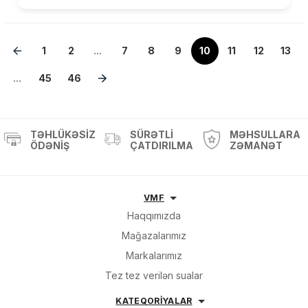
1
2
...
7
8
9
10
11
12
13
...
45
46
TƏHLÜKƏSIZ
SÜRƏTLI
MƏHSULLARA
ÖDƏNIŞ
ÇATDIRILMA
ZƏMANƏT
VMF
Haqqımızda
Mağazalarımız
Markalarımız
Tez tez verilən sualar
KATEQORİYALAR