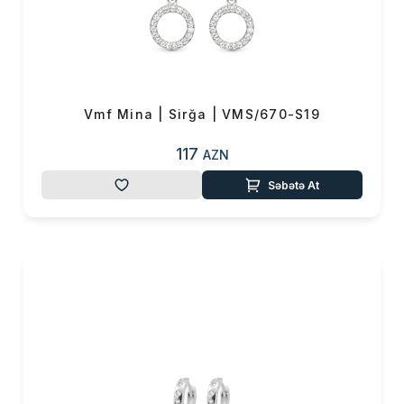
Vmf Mina | Sirğa | VMS/670-S19
117
AZN
Səbətə At
Məhsul(lar) səbətə əlavə edildi
Sifarişin detalları