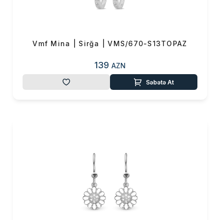
0 ₼
Məhsul toplam
(0)
Endirim
0 ₼
Vmf Mina | Sirğa | VMS/670-S13TOPAZ
Çatdırılma
0 ₼
139
AZN
OK
Səbətə At
Yekun məbləğ
0 ₼
Sifarişi rəsmiləşdir
Alış-verişə davam et