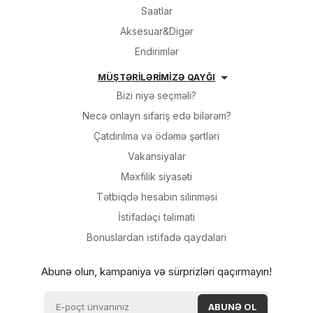
Saatlar
Aksesuar&Digər
Endirimlər
MÜŞTƏRİLƏRİMİZƏ QAYĞI
Bizi niyə seçməli?
Necə onlayn sifariş edə bilərəm?
Çatdırılma və ödəmə şərtləri
Vakansiyalar
Məxfilik siyasəti
Tətbiqdə hesabın silinməsi
İsti̇fadəçi̇ təli̇mati
Bonuslardan i̇sti̇fadə qaydalari
Abunə olun, kampaniya və sürprizləri qaçırmayın!