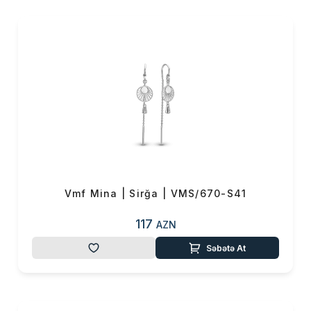
və sevdiklərinizə hədiyyə
vermək istəyirsinizsə, bu
brendin məhsulları əla
seçimdir.Onlar hər qadının
zövqünü oxşayacaq və uzun
müddət xatirələrdə
qalacaq.Sizdə bu ziynət
əşyaları ilə öz fərqliliyinizi
göstərə bilərsiniz.
Vmf Mina | Sirğa | VMS/670-S41
117
AZN
Səbətə At