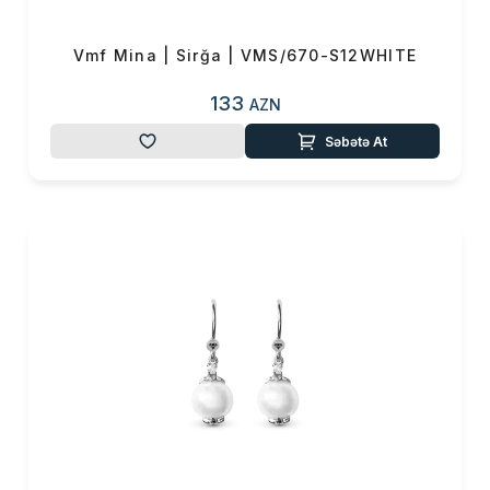
Vmf Mina | Sirğa | VMS/670-S12WHITE
133
AZN
Səbətə At