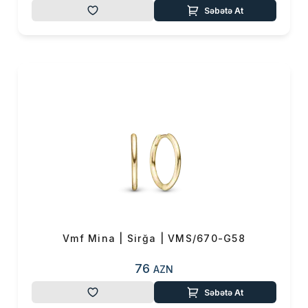
Səbətə At
Vmf Mina | Sirğa | VMS/670-G58
76
AZN
Səbətə At