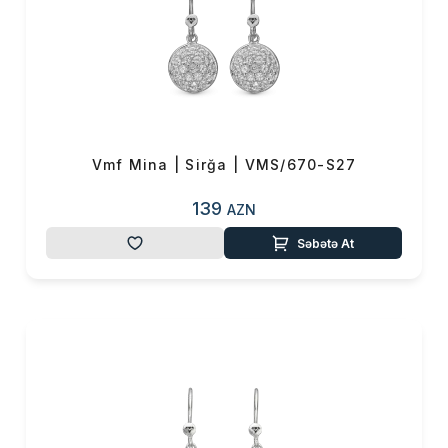
Vmf Mina | Sirğa | VMS/670-S27
139
AZN
Səbətə At