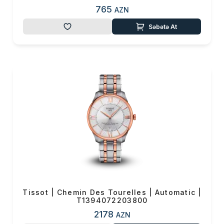
765
AZN
Səbətə At
Tissot | Chemin Des Tourelles | Automatic |
T1394072203800
2178
AZN