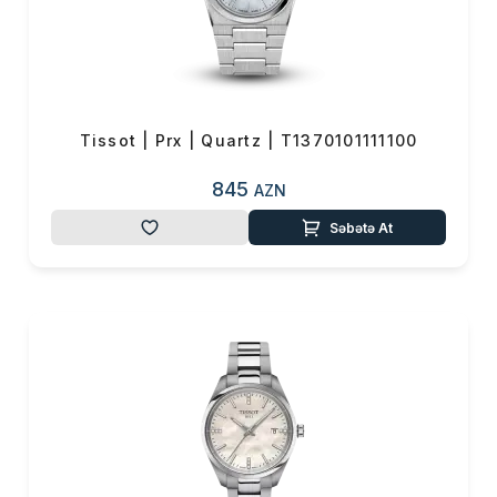
Tissot | Prx | Quartz | T1370101111100
845
AZN
Səbətə At
Məhsul(lar) səbətə əlavə edildi
Sifarişin detalları