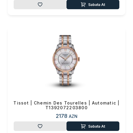
Səbətə At
Tissot | Chemin Des Tourelles | Automatic |
T1392072203800
2178
AZN
Səbətə At