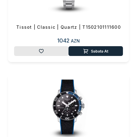
0 ₼
Məhsul toplam
(0)
Endirim
0 ₼
Tissot | Classic | Quartz | T1502101111600
Çatdırılma
0 ₼
1042
AZN
OK
Səbətə At
Yekun məbləğ
0 ₼
Sifarişi rəsmiləşdir
Alış-verişə davam et