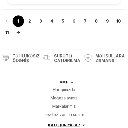
1
2
3
4
5
6
7
8
9
10
11
TƏHLÜKƏSIZ
SÜRƏTLI
MƏHSULLARA
ÖDƏNIŞ
ÇATDIRILMA
ZƏMANƏT
VMF
Haqqımızda
Mağazalarımız
Markalarımız
Tez tez verilən sualar
KATEQORİYALAR