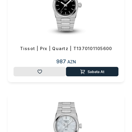
Tissot | Prx | Quartz | T1370101105600
987
AZN
Səbətə At