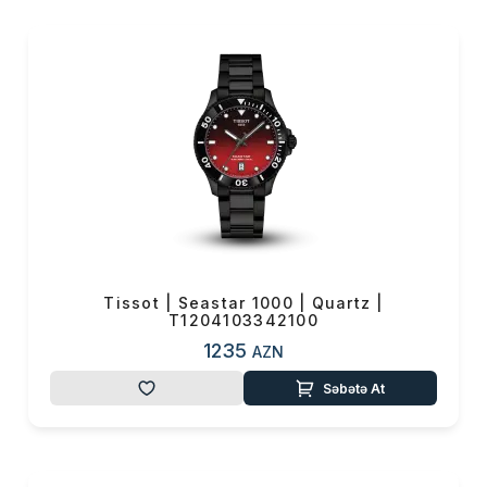
məhz
Tissot
,
FIBA
,
MotoGP
,
AFL
,
Baku
European
Games
kimi
dünyaca məşhur
idman yarışlarının rəsmi
zaman nəzarətçisi
kimi
seçilmişdir.
Saatınız artıq sadəcə zamana
nəzarət etdiyin bir aksesuarınız
deyil, yüksək mühəndislik
texnologiyası ilə sizdən
gələcəyə qalacaq bir xatirə ola
Tissot | Seastar 1000 | Quartz |
T1204103342100
bilər.
1235
AZN
www.vmf.az
saytından online
Səbətə At
sifariş edərək Tissot markalı
saatlar arasından seçiminizi
edə, ölümsüz bir saatla qovuşa
bilərsiniz.