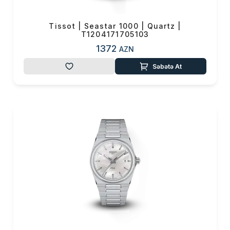
Tissot | Seastar 1000 | Quartz |
T1204171705103
1372
AZN
Səbətə At