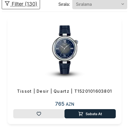
Filter (130)
Sırala:
Ənənəvi çizgilərini aşmayan,
eyni zamanda yenilikçi
toxunuşlarla modern saatlar
dizayn edən
Tissot iki yüz ilə
yaxındır ki, dünyanın ən
böyük saat istehsalçısı və
distribyütorudu
r.
Həm
idman
üslubunda həm
də
klassik
tərzdə saat
dizaynlarını fərqli materiallar
istifadə etdiyi mühəndislik
texnologiyası ilə birləşdirən
Tissot | Desir | Quartz | T1520101603801
Tissot, dünyanın ilk cib
saatlarını 1853, ilk anti-
765
AZN
maqnetik saatlarını isə 1929-
Səbətə At
1930-cu illərdə istehsal edir.
Təsadüfi deyildir ki,