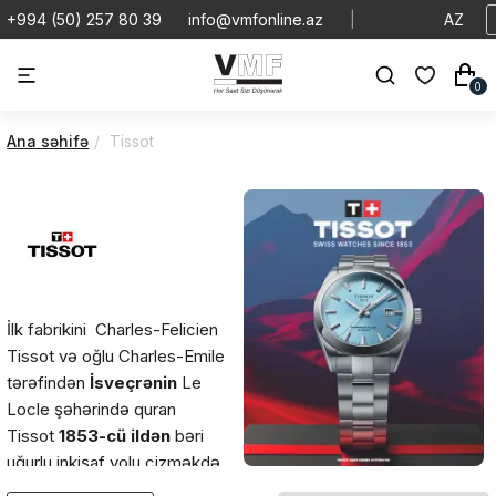
+994 (50) 257 80 39
info@vmfonline.az
|
AZ
0
Ana səhifə
Tissot
İlk fabrikini Charles-Felicien
Tissot və oğlu Charles-Emile
tərəfindən
İsveçrənin
Le
Locle şəhərində quran
Tissot
1853-cü ildən
bəri
uğurlu inkişaf yolu çizməkdə
davam edir.