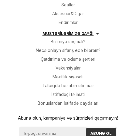
Saatlar
Aksesuar&Digər
Endirimlər
MÜŞTƏRİLƏRİMİZƏ QAYĞI
Bizi niyə seçməli?
Necə onlayn sifariş edə bilərəm?
Çatdırılma və ödəmə şərtləri
Vakansiyalar
Məxfilik siyasəti
Tətbiqdə hesabın silinməsi
İsti̇fadəçi̇ təli̇mati
Bonuslardan i̇sti̇fadə qaydalari
Abunə olun, kampaniya və sürprizləri qaçırmayın!