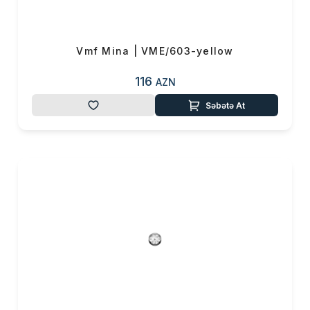
Vmf Mina | VME/603-yellow
116
AZN
Səbətə At