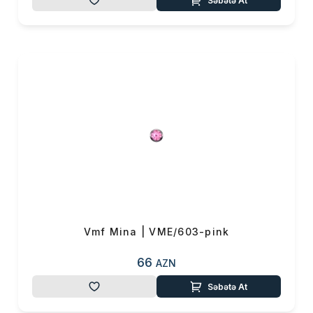
Səbətə At
Məhsul(lar) səbətə əlavə edildi
Sifarişin detalları
Vmf Mina | VME/603-pink
0 ₼
Məhsul toplam
(0)
66
AZN
Səbətə At
Endirim
0 ₼