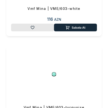
Vmf Mina | VME/603-white
116
AZN
Səbətə At
Vmf Mina | VME/603-turquoise