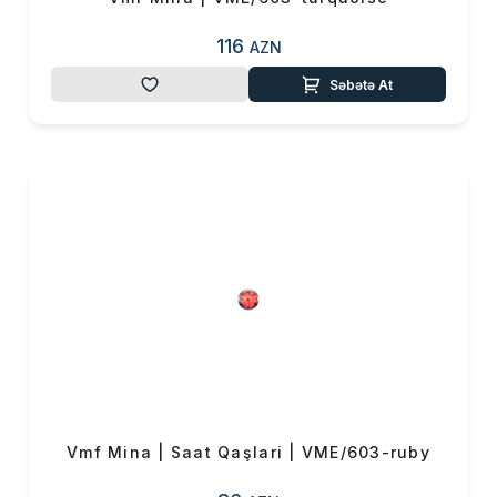
116
AZN
Səbətə At
Vmf Mina | Saat Qaşlari | VME/603-ruby