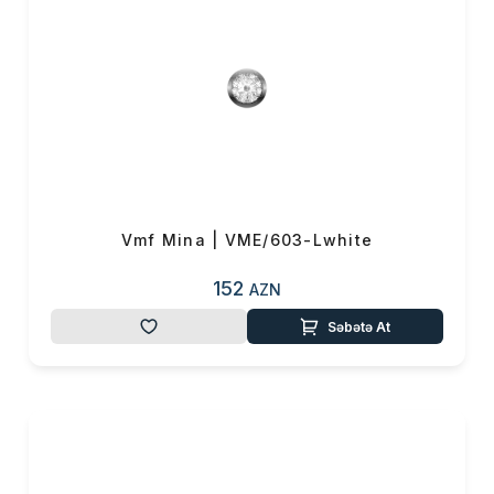
Vmf Mina | VME/603-Lwhite
152
AZN
Səbətə At