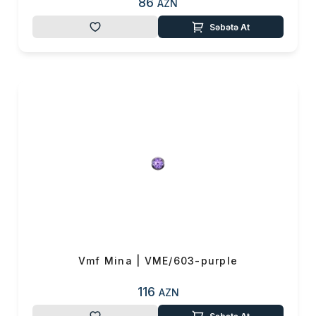
86
AZN
Səbətə At
Vmf Mina | VME/603-purple
116
AZN