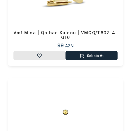
Vmf Mina | Qolbaq Kulonu | VMQQ/T602-4-
G16
99
AZN
Səbətə At