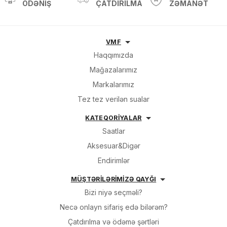
ÖDƏNIŞ
ÇATDIRILMA
ZƏMANƏT
VMF
Haqqımızda
Mağazalarımız
Markalarımız
Tez tez verilən sualar
KATEQORİYALAR
Saatlar
Aksesuar&Digər
Endirimlər
MÜŞTƏRİLƏRİMİZƏ QAYĞI
Bizi niyə seçməli?
Necə onlayn sifariş edə bilərəm?
Çatdırılma və ödəmə şərtləri