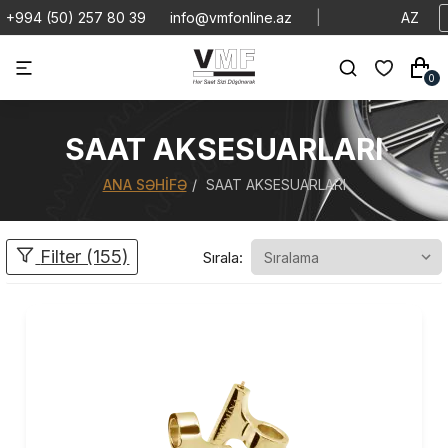
+994 (50) 257 80 39
info@vmfonline.az
|
AZ
0
SAAT AKSESUARLARI
ANA SƏHIFƏ
SAAT AKSESUARLARI
Filter (155)
Sırala: